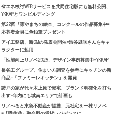
省エネ検討WEBサービスを共同住宅版にも無料公開、
YKKAPとワンビルディング
第22回「家やまちの絵本」コンクールの作品募集中=
応募者全員に色鉛筆プレゼント
アイ工務店、新CMの発表会開催=渋谷凪咲さんをキャ
ラクターに起用
「性能向上リノベ2026」デザイン事例募集中=YKKAP
長谷工グループ、住まい方調査を参考にキッチンの新
商品=「ファミーレキッチン」を開発
諸戸の家が代々木上原で邸宅、ブランド明確化を打ち
出す=年内にも城南エリアで計画も
リノべると東急不動産が提携、元社宅を一棟リノベ
=「職住遊」融合型の賃貸レジデンスに