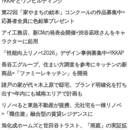
YKKAPとワンビルディング
第22回「家やまちの絵本」コンクールの作品募集中=
応募者全員に色鉛筆プレゼント
アイ工務店、新CMの発表会開催=渋谷凪咲さんをキャ
ラクターに起用
「性能向上リノベ2026」デザイン事例募集中=YKKAP
長谷工グループ、住まい方調査を参考にキッチンの新
商品=「ファミーレキッチン」を開発
諸戸の家が代々木上原で邸宅、ブランド明確化を打ち
出す=年内にも城南エリアで計画も
リノべると東急不動産が提携、元社宅を一棟リノベ
=「職住遊」融合型の賃貸レジデンスに
旭化成ホームズと世田谷トラスト、「雨庭」の実証拡