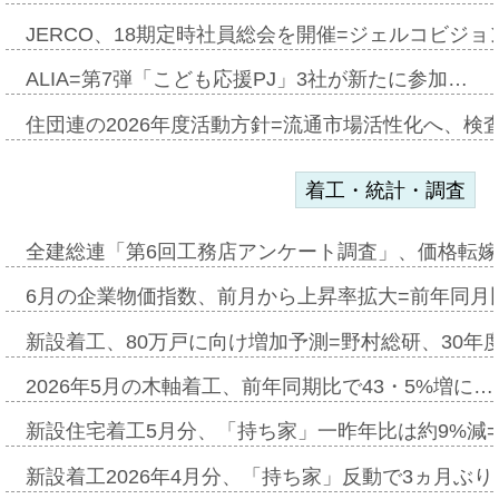
JERCO、18期定時社員総会を開催=ジェルコビジョン
ALIA=第7弾「こども応援PJ」3社が新たに参加…
住団連の2026年度活動方針=流通市場活性化へ、検
着工・統計・調査
全建総連「第6回工務店アンケート調査」、価格転嫁
6月の企業物価指数、前月から上昇率拡大=前年同月比
新設着工、80万戸に向け増加予測=野村総研、30年
2026年5月の木軸着工、前年同期比で43・5%増に…
新設住宅着工5月分、「持ち家」一昨年比は約9%減=
新設着工2026年4月分、「持ち家」反動で3ヵ月ぶ