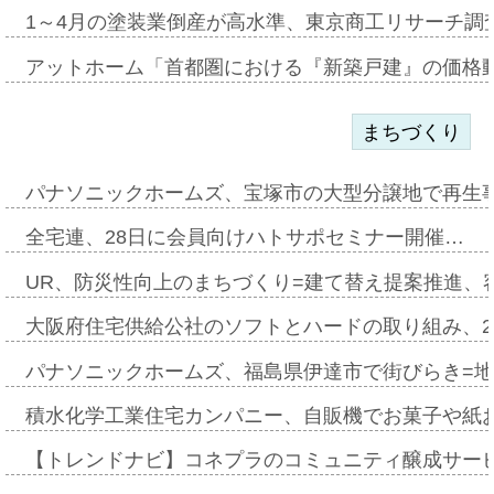
1～4月の塗装業倒産が高水準、東京商工リサーチ調
アットホーム「首都圏における『新築戸建』の価格
まちづくり
パナソニックホームズ、宝塚市の大型分譲地で再生
全宅連、28日に会員向けハトサポセミナー開催…
UR、防災性向上のまちづくり=建て替え提案推進、
大阪府住宅供給公社のソフトとハードの取り組み、2
パナソニックホームズ、福島県伊達市で街びらき=
積水化学工業住宅カンパニー、自販機でお菓子や紙
【トレンドナビ】コネプラのコミュニティ醸成サー