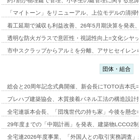
約7割が物理鍵で管理、小学生の鍵管理に関する意識調査
「マイトーン」をリニューアル、上位モデルの清掃
着工延期で減収も利益改善、26年5月期決算を発表
透明な防火ガラスで意匠性・視認性向上=文化シヤ
市中スクラップからアルミを分離、アサヒセイレン
団体・組合
総会と20周年記念式典開催、新会長にTOTO吉本氏
プレハブ建築協会、木質接着パネル工法の構造設計
全宅連坂本会長、「団塊世代の持ち家」今後を懸念
29年度までの「中期計画」を発表、建築物LCCO2
全宅連2026年度事業、「外国人との取引実務調査」新