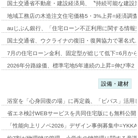
国土交通省不動産・建設経済局、〝持続可能な建設
地域工務店の木造注文住宅価格5・3%上昇=経済調
auじぶん銀行、「住宅ローン不正利用に関する情報
国土交通省、ウクライナの復旧・復興協力で署名式
7月の住宅ローン金利、固定型が総じて低下=6月か
2026年分路線価、標準宅地5年連続の上昇=伸び率2・
設備・建材
浴室を「心身回復の場」に再定義、「ビバス」活用し
省エネ検討WEBサービスを共同住宅版にも無料公開、
「性能向上リノベ2026」デザイン事例募集中=YKKA