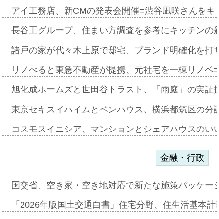
アイ工務店、新CMの発表会開催=渋谷凪咲さんをキ
長谷工グループ、住まい方調査を参考にキッチンの
諸戸の家が代々木上原で邸宅、ブランド明確化を打
リノべると東急不動産が提携、元社宅を一棟リノベ
旭化成ホームズと世田谷トラスト、「雨庭」の実証
東京セキスイハイムとベンハウス、横浜都筑区の分
コスモスイニシア、マンションとシェアハウスのい
金融・行政
国交省、空き家・空き地対応で新たな施策パッケー
「2026年版国土交通白書」住宅分野、住生活基本計