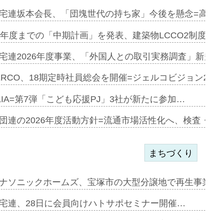
加=リンナ…
宅連坂本会長、「団塊世代の持ち家」今後を懸念=高齢
見込む=…
9年度までの「中期計画」を発表、建築物LCCO2制度へ
宅連2026年度事業、「外国人との取引実務調査」新規に
開始=三協…
ERCO、18期定時社員総会を開催=ジェルコビジョン203
LIA=第7弾「こども応援PJ」3社が新たに参加…
築分譲M専用…
団連の2026年度活動方針=流通市場活性化へ、検査・
まちづくり
まず=「物…
ナソニックホームズ、宝塚市の大型分譲地で再生事業を
昇…
宅連、28日に会員向けハトサポセミナー開催…