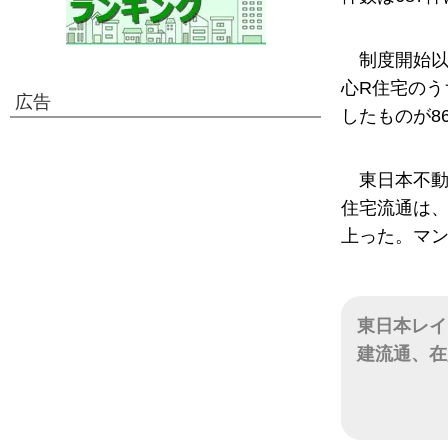
制度開始以
心R住宅のう
広告
したものが8
東日本不動
住宅流通は、
上った。マン
東日本レイ
建流通、在
日付