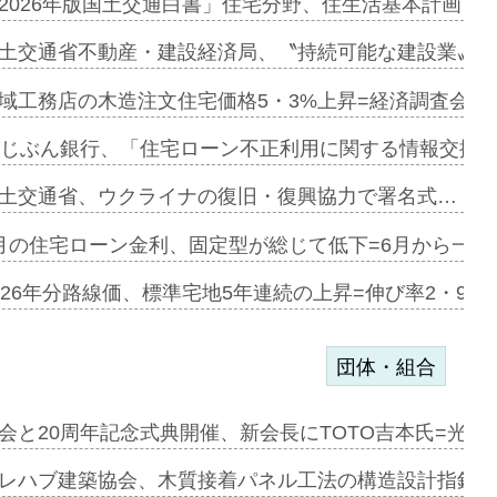
にも城南エ…
2026年版国土交通白書」住宅分野、住生活基本計画を
融合型の賃…
土交通省不動産・建設経済局、〝持続可能な建設業〟の
デンカフェ…
域工務店の木造注文住宅価格5・3%上昇=経済調査会「
協業=お互…
uじぶん銀行、「住宅ローン不正利用に関する情報交換協
のコリビング…
土交通省、ウクライナの復旧・復興協力で署名式…
ある2階建…
月の住宅ローン金利、固定型が総じて低下=6月から一転
第1弾が開…
026年分路線価、標準宅地5年連続の上昇=伸び率2・9%
団体・組合
会と20周年記念式典開催、新会長にTOTO吉本氏=光触
e…
レハブ建築協会、木質接着パネル工法の構造設計指針を