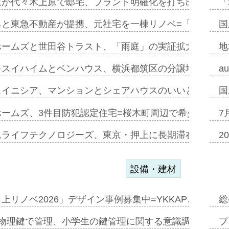
家が代々木上原で邸宅、ブランド明確化を打ち出す=年内
「
ると東急不動産が提携、元社宅を一棟リノベ=「職住遊」
国
ホームズと世田谷トラスト、「雨庭」の実証拡大へ=ガー
地
キスイハイムとベンハウス、横浜都筑区の分譲地開発で初
a
スイニシア、マンションとシェアハウスのいいとこどり
国
ホームズ、3件目防犯認定住宅=桜木町周辺で希少価値の
7
ムライフテクノロジーズ、東京・押上に長期滞在型ホテル
2
設備・建材
上リノベ2026」デザイン事例募集中=YKKAP…
総
物理鍵で管理、小学生の鍵管理に関する意識調査=Natur
プ