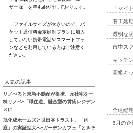
ザー版」を年4回発行しております。
「マイ
着工延期
ファイルサイズが大きいので、パ
ケット通信料金定額制プランに加入
透明な
していない携帯電話やスマートフォ
ンなどを利用している方はご注意く
市中ス
ださい。
キッチ
高級キ
人気の記事
リノべると東急不動産が提携、元社宅を一
棟リノベ=「職住遊」融合型の賃貸レジデン
スに
全建総
旭化成ホームズと世田谷トラスト、「雨
6月の企
庭」の実証拡大へ=ガーデンカフェ「ときそ