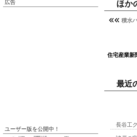
広告
ほか
積水ハ
住宅産業新
最近
長谷工
ユーザー版を公開中！