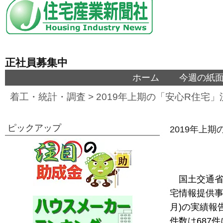
正社員募集中
ホーム
今週の紙
着工・統計・調査
>
2019年上期の「安心R住宅」
ピックアップ
2019年上
国土交通省
宅情報提供事業
月)の実績報
件数は687