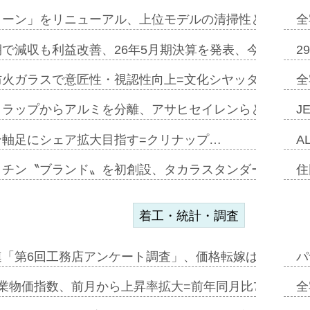
トーン」をリニューアル、上位モデルの清掃性と安全性追
全
で減収も利益改善、26年5月期決算を発表、今期は増収
2
防火ガラスで意匠性・視認性向上=文化シヤッター…
全
クラップからアルミを分離、アサヒセイレンらと協働開発
J
ン軸足にシェア拡大目指す=クリナップ…
A
ッチン〝ブランド〟を初創設、タカラスタンダードが新
住
着工・統計・調査
連「第6回工務店アンケート調査」、価格転嫁は十分に進
パ
業物価指数、前月から上昇率拡大=前年同月比7・1%上
全