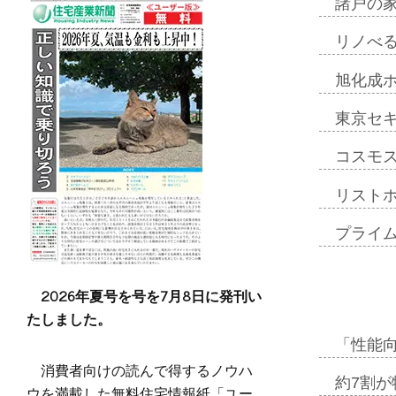
諸戸の
リノべ
旭化成
東京セ
コスモ
リスト
プライ
2026年夏号を号を7月8日に発刊い
たしました。
「性能向
消費者向けの読んで得するノウハ
約7割が
ウを満載した無料住宅情報紙「ユー