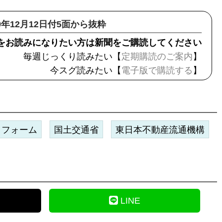
19年12月12日付5面から抜粋
をお読みになりたい方は新聞をご購読してください
毎週じっくり読みたい【
定期購読のご案内
】
今スグ読みたい【
電子版で購読する
】
リフォーム
国土交通省
東日本不動産流通機構
LINE