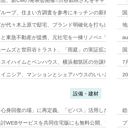
務店、新CMの発表会開催=渋谷凪咲さんをキャラクター
「
グループ、住まい方調査を参考にキッチンの新商品=「フ
国
家が代々木上原で邸宅、ブランド明確化を打ち出す=年内
地
ると東急不動産が提携、元社宅を一棟リノベ=「職住遊」
a
ホームズと世田谷トラスト、「雨庭」の実証拡大へ=ガー
国
キスイハイムとベンハウス、横浜都筑区の分譲地開発で初
7
スイニシア、マンションとシェアハウスのいいとこどり
2
設備・建材
「心身回復の場」に再定義、「ビバス」活用した新入浴法
総
討WEBサービスを共同住宅版にも無料公開、YKKAP
プ