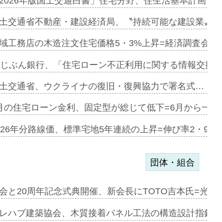
に起用…
2026年版国土交通白書」住宅分野、住生活基本計画を
ァミーレキ…
土交通省不動産・建設経済局、〝持続可能な建設業〟の
にも城南エ…
域工務店の木造注文住宅価格5・3%上昇=経済調査会「
融合型の賃…
uじぶん銀行、「住宅ローン不正利用に関する情報交換協
デンカフェ…
土交通省、ウクライナの復旧・復興協力で署名式…
協業=お互…
月の住宅ローン金利、固定型が総じて低下=6月から一転
のコリビング…
026年分路線価、標準宅地5年連続の上昇=伸び率2・9%
団体・組合
を提案=P…
会と20周年記念式典開催、新会長にTOTO吉本氏=光触
とワンビ…
レハブ建築協会、木質接着パネル工法の構造設計指針を