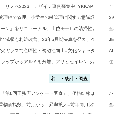
上リノベ2026」デザイン事例募集中=YKKAP…
全
物理鍵で管理、小学生の鍵管理に関する意識調査=Natur
2
トーン」をリニューアル、上位モデルの清掃性と安全性追
全
で減収も利益改善、26年5月期決算を発表、今期は増収
J
防火ガラスで意匠性・視認性向上=文化シヤッター…
A
クラップからアルミを分離、アサヒセイレンらと協働開発
住
着工・統計・調査
連「第6回工務店アンケート調査」、価格転嫁は十分に進
パ
業物価指数、前月から上昇率拡大=前年同月比7・1%上
全