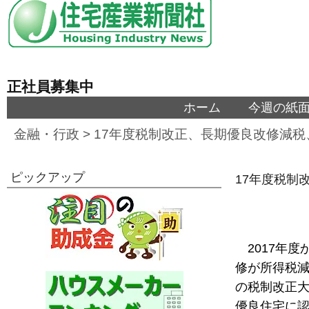
正社員募集中
ホーム
今週の紙
金融・行政
>
17年度税制改正、長期優良改修減
ピックアップ
17年度税制
2017年
修が所得税減
の税制改正
優良住宅に