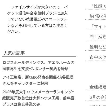
ファイルサイズが大きいので、パ
「性能向
ケット通信料金定額制プランに加入
約7割が
していない携帯電話やスマートフォ
ンなどを利用している方はご注意く
「マイ
ださい。
着工延期
透明な
人気の記事
市中ス
ロゴスホールディングス、アエラホームの
民事再生を支援=スポンサー契約を締結
アイ工務店、新CMの発表会開催=渋谷凪咲
さんをキャラクターに起用
全建総
2025年度大手ハウスメーカーランキング=
総販売戸数首位は大和ハウス工業、前年度
6月の企
プラスは住友林業のみ