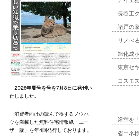
アイ工
長谷工
諸戸の
リノべ
旭化成
東京セ
コスモ
2026年夏号を号を7月8日に発刊い
たしました。
消費者向けの読んで得するノウハ
浴室を
ウを満載した無料住宅情報紙「ユー
ザー版」を年4回発行しております。
省エネ検