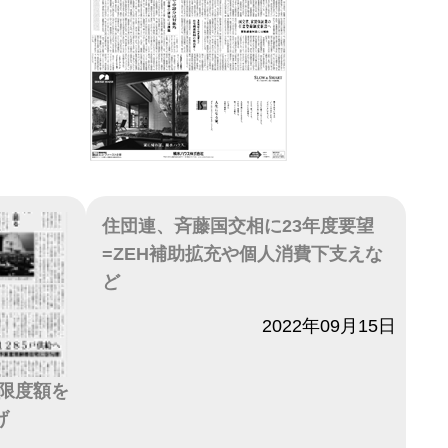
住団連、斉藤国交相に23年度要望
=ZEH補助拡充や個人消費下支えな
ど
日付
2022年09月15日
限度額を
げ