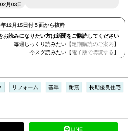
年02月03日
16年12月15日付５面から抜粋
をお読みになりたい方は新聞をご購読してください
毎週じっくり読みたい【
定期購読のご案内
】
今スグ読みたい【
電子版で購読する
】
ク
リフォーム
基準
耐震
長期優良住宅
LINE