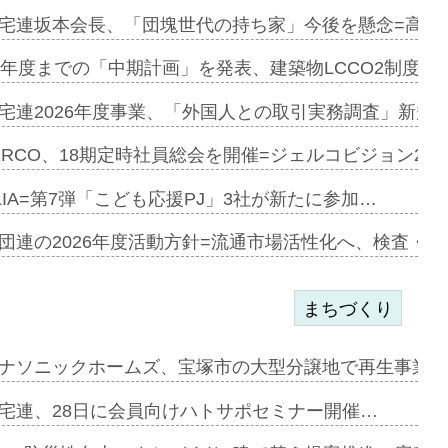
宅連坂本会長、「団塊世代の持ち家」今後を懸念=高齢
e…
9年度までの「中期計画」を発表、建築物LCCO2制度へ
加=リンナ…
宅連2026年度事業、「外国人との取引実務調査」新規に
見込む=…
ERCO、18期定時社員総会を開催=ジェルコビジョン203
LIA=第7弾「こども応援PJ」3社が新たに参加…
開始=三協…
団連の2026年度活動方針=流通市場活性化へ、検査・
まちづくり
まず=「物…
ナソニックホームズ、宝塚市の大型分譲地で再生事業を
昇…
宅連、28日に会員向けハトサポセミナー開催…