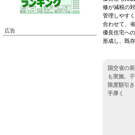
修が減税の
管理しやす
合わせて、
広告
優良住宅へ
形成し、既
国交省の長
も実施、子
限度額引き
手厚く
日付