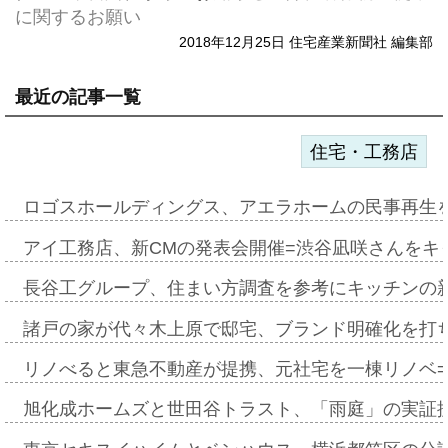
に関するお願い
2018年12月25日 住宅産業新聞社 編集部
最近の記事一覧
住宅・工務店
ロゴスホールディングス、アエラホームの民事再生
アイ工務店、新CMの発表会開催=渋谷凪咲さんをキ
長谷工グループ、住まい方調査を参考にキッチンの
諸戸の家が代々木上原で邸宅、ブランド明確化を打
リノべると東急不動産が提携、元社宅を一棟リノベ
旭化成ホームズと世田谷トラスト、「雨庭」の実証