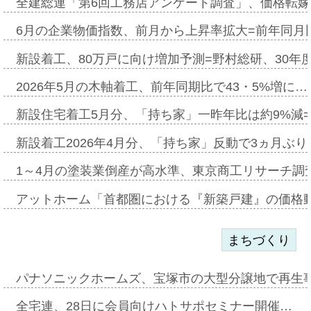
全建総連「第6回工務店アンケート調査」、価格転嫁
6月の企業物価指数、前月から上昇率拡大=前年同月比
新設着工、80万戸に向け増加予測=野村総研、30年
2026年5月の木軸着工、前年同期比で43・5%増に…
新設住宅着工5月分、「持ち家」一昨年比は約9%減=
新設着工2026年4月分、「持ち家」反動で3ヵ月ぶ
1～4月の塗装業倒産が高水準、東京商工リサーチ調
アットホーム「首都圏における『新築戸建』の価格
まちづくり
パナソニックホームズ、宝塚市の大型分譲地で再生
全宅連、28日に会員向けハトサポセミナー開催…