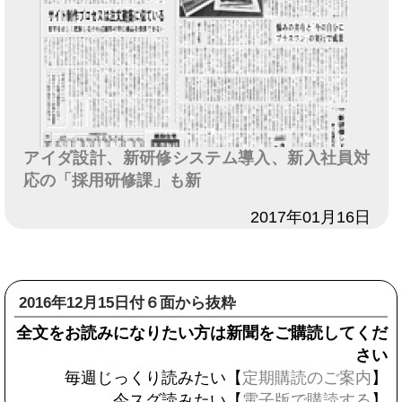
アイダ設計、新研修システム導入、新入社員対
応の「採用研修課」も新
日付
2017年01月16日
2016年12月15日付６面から抜粋
全文をお読みになりたい方は新聞をご購読してくだ
さい
毎週じっくり読みたい【
定期購読のご案内
】
今スグ読みたい【
電子版で購読する
】