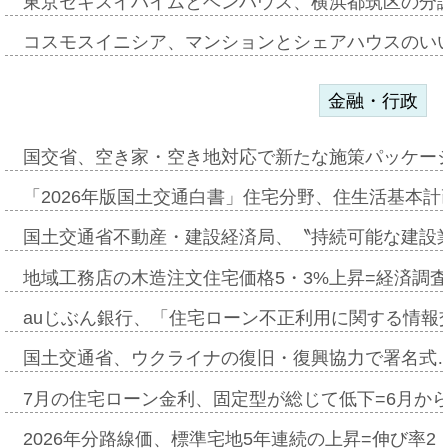
東京セキスイハイムとベンハウス、横浜都筑区の分
コスモスイニシア、マンションとシェアハウスのい
金融・行政
国交省、空き家・空き地対応で新たな施策パッケー
「2026年版国土交通白書」住宅分野、住生活基本計
国土交通省不動産・建設経済局、〝持続可能な建設
地域工務店の木造注文住宅価格5・3%上昇=経済調
auじぶん銀行、「住宅ローン不正利用に関する情報
国土交通省、ウクライナの復旧・復興協力で署名式
7月の住宅ローン金利、固定型が総じて低下=6月か
2026年分路線価、標準宅地5年連続の上昇=伸び率2・