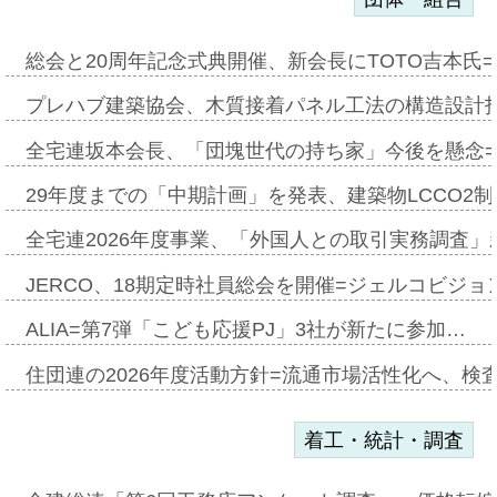
総会と20周年記念式典開催、新会長にTOTO吉本氏
プレハブ建築協会、木質接着パネル工法の構造設計
全宅連坂本会長、「団塊世代の持ち家」今後を懸念
29年度までの「中期計画」を発表、建築物LCCO2
全宅連2026年度事業、「外国人との取引実務調査」新
JERCO、18期定時社員総会を開催=ジェルコビジョン
ALIA=第7弾「こども応援PJ」3社が新たに参加…
住団連の2026年度活動方針=流通市場活性化へ、検
着工・統計・調査