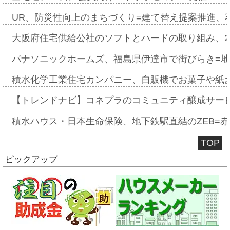
UR、防災性向上のまちづくり=建て替え提案推進、
大阪府住宅供給公社のソフトとハードの取り組み、2
パナソニックホームズ、福島県伊達市で街びらき=
積水化学工業住宅カンパニー、自販機でお菓子や紙
【トレンドナビ】コネプラのコミュニティ醸成サー
積水ハウス・日本生命保険、地下鉄駅直結のZEB=赤坂
TOP
ピックアップ