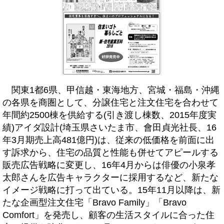
関東1都6県、甲信越・東海地方、宮城・福島・沖縄
の各県を商圏として、分譲住宅と注文住宅を合わせて
年間約2500棟を供給する(引き渡し棟数、2015年度実
績)アイダ設計(埼玉県さいたま市、會田貞光社長、16
年3月期売上高481億円)は、従来の低価格を前面に出
す訴求から、住宅の品質と性能も併せてアピールする
販売広告戦略に変更し、16年4月からは俳優の小泉孝
太郎さんを広告キャラクターに採用するなど、新たな
イメージ戦略に打って出ている。15年11月以降は、新
たな企画型注文住宅「Bravo Family」「Bravo
Comfort」を発売し、顧客の生活スタイルに合った住