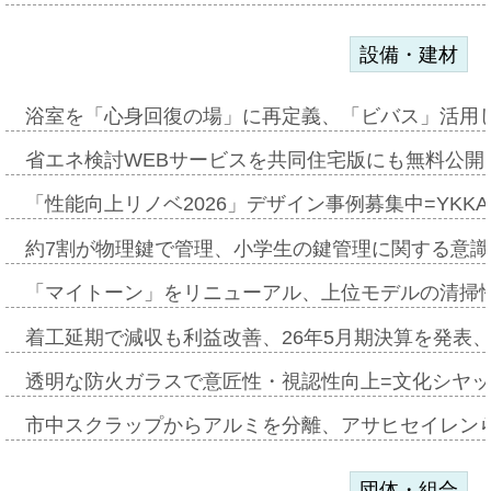
設備・建材
浴室を「心身回復の場」に再定義、「ビバス」活用し
省エネ検討WEBサービスを共同住宅版にも無料公開、
「性能向上リノベ2026」デザイン事例募集中=YKKA
約7割が物理鍵で管理、小学生の鍵管理に関する意識調査
「マイトーン」をリニューアル、上位モデルの清掃
着工延期で減収も利益改善、26年5月期決算を発表
透明な防火ガラスで意匠性・視認性向上=文化シヤ
市中スクラップからアルミを分離、アサヒセイレン
団体・組合