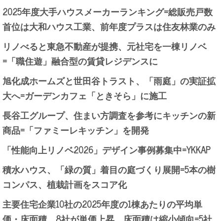
2025年度大手ハウスメーカーランキング=総販売戸数
首位は大和ハウス工業、前年度プラスは住友林業のみ
リノべると東急不動産が提携、元社宅を一棟リノベ
=「職住遊」融合型の賃貸レジデンスに
旭化成ホームズと世田谷トラスト、「雨庭」の実証拡
大へ=ガーデンカフェ「ときそら」に施工
長谷工グループ、住まい方調査を参考にキッチンの新
商品=「ファミーレキッチン」を開発
「性能向上リノベ2026」デザイン事例募集中=YKKAP
積水ハウス、「緑の質」着目の庭づくり展開=5本の樹
コンパス、植栽計画をスコア化
主要住宅企業10社の2025年度の1棟あたりの平均単
価・床面積、8社が単価上昇、床面積は縮小傾向=5社