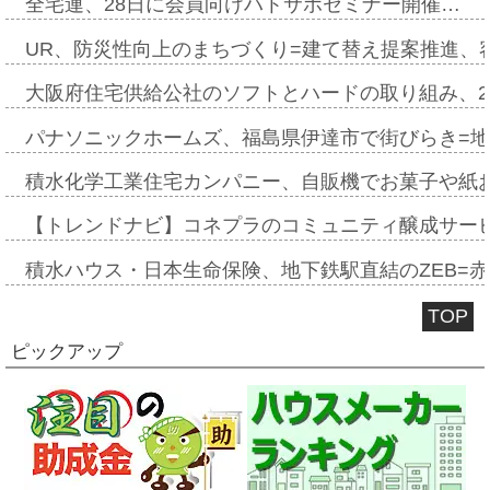
全宅連、28日に会員向けハトサポセミナー開催…
UR、防災性向上のまちづくり=建て替え提案推進、
大阪府住宅供給公社のソフトとハードの取り組み、2
パナソニックホームズ、福島県伊達市で街びらき=
積水化学工業住宅カンパニー、自販機でお菓子や紙
【トレンドナビ】コネプラのコミュニティ醸成サー
積水ハウス・日本生命保険、地下鉄駅直結のZEB=赤坂
TOP
ピックアップ