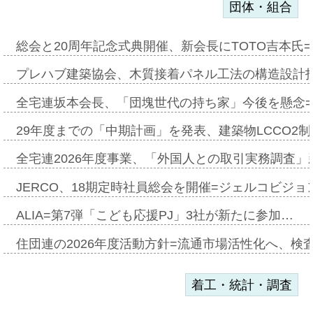
団体・組合
総会と20周年記念式典開催、新会長にTOTO吉本氏
プレハブ建築協会、木質接着パネル工法の構造設計
全宅連坂本会長、「団塊世代の持ち家」今後を懸念
29年度までの「中期計画」を発表、建築物LCCO2
全宅連2026年度事業、「外国人との取引実務調査」新
JERCO、18期定時社員総会を開催=ジェルコビジョン
ALIA=第7弾「こども応援PJ」3社が新たに参加…
住団連の2026年度活動方針=流通市場活性化へ、検
着工・統計・調査