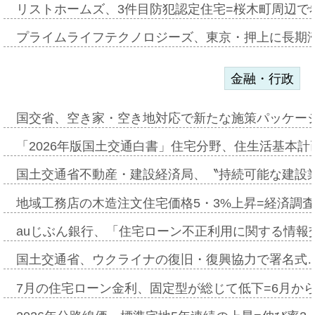
リストホームズ、3件目防犯認定住宅=桜木町周辺で
プライムライフテクノロジーズ、東京・押上に長期
金融・行政
国交省、空き家・空き地対応で新たな施策パッケー
「2026年版国土交通白書」住宅分野、住生活基本計
国土交通省不動産・建設経済局、〝持続可能な建設
地域工務店の木造注文住宅価格5・3%上昇=経済調
auじぶん銀行、「住宅ローン不正利用に関する情報
国土交通省、ウクライナの復旧・復興協力で署名式
7月の住宅ローン金利、固定型が総じて低下=6月か