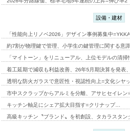
2026年分路線価、標準宅地5年連続の上昇=伸び率2・
設備・建材
「性能向上リノベ2026」デザイン事例募集中=YKKA
約7割が物理鍵で管理、小学生の鍵管理に関する意識調査
「マイトーン」をリニューアル、上位モデルの清掃
着工延期で減収も利益改善、26年5月期決算を発表
透明な防火ガラスで意匠性・視認性向上=文化シヤ
市中スクラップからアルミを分離、アサヒセイレン
キッチン軸足にシェア拡大目指す=クリナップ…
高級キッチン〝ブランド〟を初創設、タカラスタン