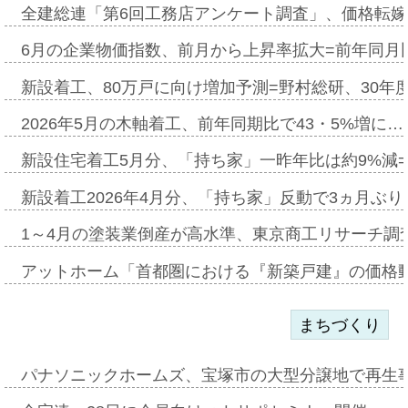
全建総連「第6回工務店アンケート調査」、価格転嫁
6月の企業物価指数、前月から上昇率拡大=前年同月比
新設着工、80万戸に向け増加予測=野村総研、30年
2026年5月の木軸着工、前年同期比で43・5%増に…
新設住宅着工5月分、「持ち家」一昨年比は約9%減=
新設着工2026年4月分、「持ち家」反動で3ヵ月ぶ
1～4月の塗装業倒産が高水準、東京商工リサーチ調
アットホーム「首都圏における『新築戸建』の価格
まちづくり
パナソニックホームズ、宝塚市の大型分譲地で再生