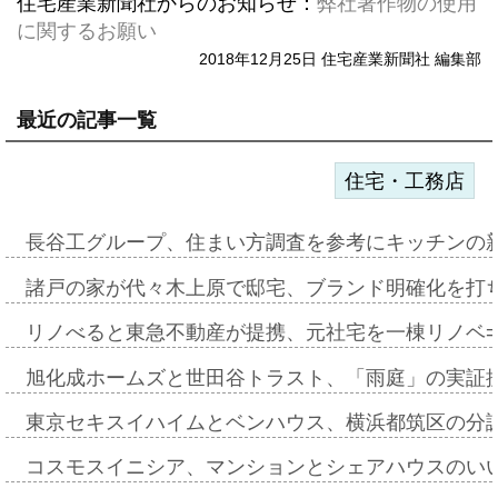
住宅産業新聞社からのお知らせ：
弊社著作物の使用
に関するお願い
2018年12月25日 住宅産業新聞社 編集部
最近の記事一覧
住宅・工務店
長谷工グループ、住まい方調査を参考にキッチンの
諸戸の家が代々木上原で邸宅、ブランド明確化を打
リノべると東急不動産が提携、元社宅を一棟リノベ
旭化成ホームズと世田谷トラスト、「雨庭」の実証
東京セキスイハイムとベンハウス、横浜都筑区の分
コスモスイニシア、マンションとシェアハウスのい