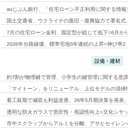
auじぶん銀行、「住宅ローン不正利用に関する情報
国土交通省、ウクライナの復旧・復興協力で署名式
7月の住宅ローン金利、固定型が総じて低下=6月か
2026年分路線価、標準宅地5年連続の上昇=伸び率2・
設備・建材
約7割が物理鍵で管理、小学生の鍵管理に関する意識調査
「マイトーン」をリニューアル、上位モデルの清掃
着工延期で減収も利益改善、26年5月期決算を発表
透明な防火ガラスで意匠性・視認性向上=文化シヤ
市中スクラップからアルミを分離、アサヒセイレン