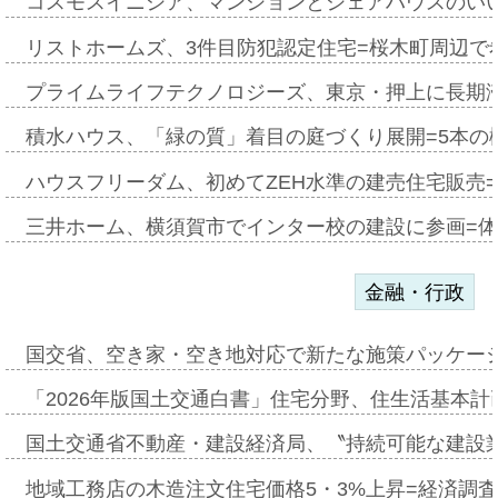
コスモスイニシア、マンションとシェアハウスのい
リストホームズ、3件目防犯認定住宅=桜木町周辺で
プライムライフテクノロジーズ、東京・押上に長期
積水ハウス、「緑の質」着目の庭づくり展開=5本の
ハウスフリーダム、初めてZEH水準の建売住宅販売
三井ホーム、横須賀市でインター校の建設に参画=体
金融・行政
国交省、空き家・空き地対応で新たな施策パッケー
「2026年版国土交通白書」住宅分野、住生活基本計
国土交通省不動産・建設経済局、〝持続可能な建設
地域工務店の木造注文住宅価格5・3%上昇=経済調