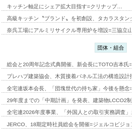
キッチン軸足にシェア拡大目指す=クリナップ…
高級キッチン〝ブランド〟を初創設、タカラスタン
奈呉工場にアルミリサイクル専用炉を増設=三協立
団体・組合
総会と20周年記念式典開催、新会長にTOTO吉本氏
プレハブ建築協会、木質接着パネル工法の構造設計
全宅連坂本会長、「団塊世代の持ち家」今後を懸念
29年度までの「中期計画」を発表、建築物LCCO2
全宅連2026年度事業、「外国人との取引実務調査」新
JERCO、18期定時社員総会を開催=ジェルコビジョン