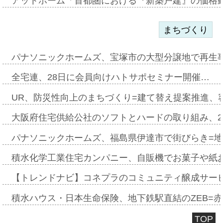
アットホーム「首都圏における『新築戸建』の価格
まちづくり
パナソニックホームズ、宝塚市の大型分譲地で再生
全宅連、28日に会員向けハトサポセミナー開催…
UR、防災性向上のまちづくり=建て替え提案推進、
大阪府住宅供給公社のソフトとハードの取り組み、2
パナソニックホームズ、福島県伊達市で街びらき=
積水化学工業住宅カンパニー、自販機でお菓子や紙
【トレンドナビ】コネプラのコミュニティ醸成サー
積水ハウス・日本生命保険、地下鉄駅直結のZEB=赤坂
TOP