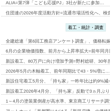
ALIA=第7弾「こども応援PJ」3社が新たに参加…
住団連の2026年度活動方針=流通市場活性化へ、検
着工・統計・調査
全建総連「第6回工務店アンケート調査」、価格転嫁
6月の企業物価指数、前月から上昇率拡大=前年同月比
新設着工、80万戸に向け増加予測=野村総研、30年
2026年5月の木軸着工、前年同期比で43・5%増に…
新設住宅着工5月分、「持ち家」一昨年比は約9%減=
新設着工2026年4月分、「持ち家」反動で3ヵ月ぶ
1～4月の塗装業倒産が高水準、東京商工リサーチ調