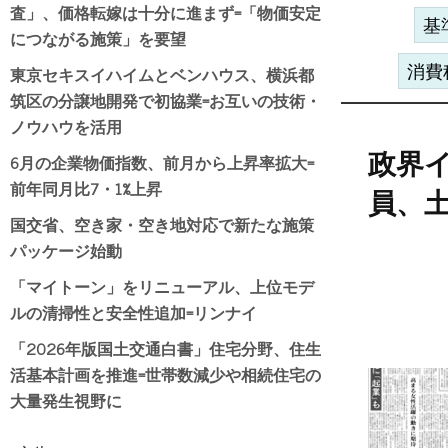
査」、価格転嫁は十分に進まず=「物価安定
基
につながる施策」を要望
東京セキスイハイムとベンハウス、横浜都
消費
筑区の分譲地開発で初協業=お互いの技術・
ノウハウを活用
6月の企業物価指数、前月から上昇率拡大=
政界
前年同月比7・1%上昇
員、
国交省、空き家・空き地対応で新たな施策
パッケージ始動
「マイトーン」をリニューアル、上位モデ
ルの清掃性と安全性追加=リンナイ
「2026年版国土交通白書」住宅分野、住生
活基本計画を推進=世帯数減少や相続住宅の
大量発生視野に