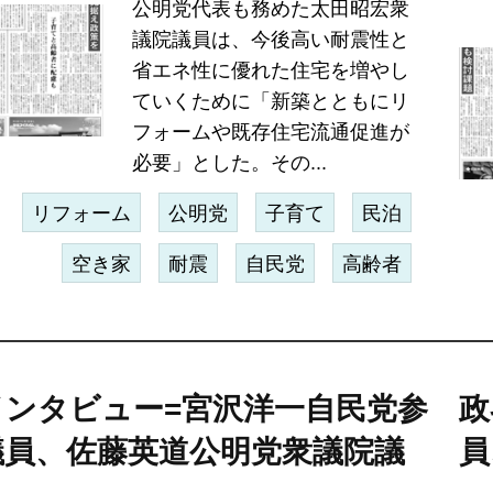
公明党代表も務めた太田昭宏衆
議院議員は、今後高い耐震性と
省エネ性に優れた住宅を増やし
ていくために「新築とともにリ
フォームや既存住宅流通促進が
必要」とした。その...
リフォーム
公明党
子育て
民泊
空き家
耐震
自民党
高齢者
インタビュー=宮沢洋一自民党参
政
議員、佐藤英道公明党衆議院議
員