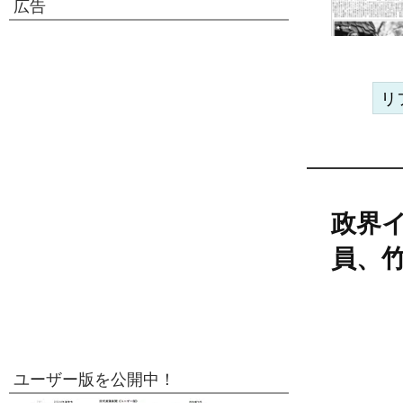
広告
リ
政界
員、
ユーザー版を公開中！