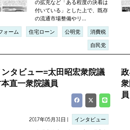
の拡充など「ある程度の決着は
付いている」とした上で、既存
の流通市場整備やリ...
フォーム
住宅ローン
公明党
消費税
自民党
インタビュー=太田昭宏衆院議
政
竹本直一衆院議員
衆
員
2017年05月31日 |
インタビュー