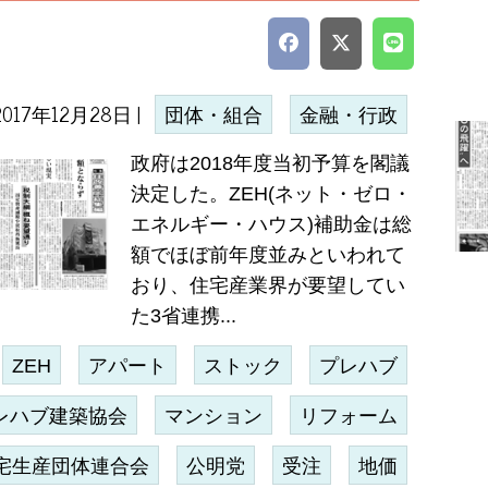
2017年12月28日 |
団体・組合
金融・行政
政府は2018年度当初予算を閣議
決定した。ZEH(ネット・ゼロ・
エネルギー・ハウス)補助金は総
額でほぼ前年度並みといわれて
おり、住宅産業界が要望してい
た3省連携...
ZEH
アパート
ストック
プレハブ
レハブ建築協会
マンション
リフォーム
宅生産団体連合会
公明党
受注
地価