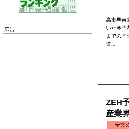
高市早苗
いた金子
広告
までの国
道...
ZEH
産業
全文