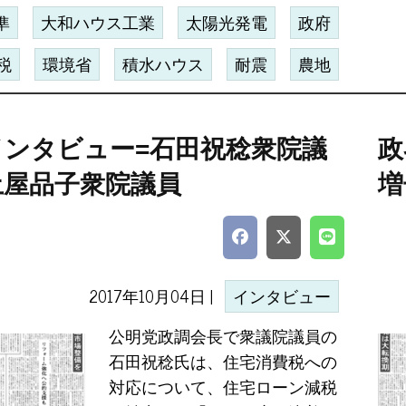
準
大和ハウス工業
太陽光発電
政府
税
環境省
積水ハウス
耐震
農地
インタビュー=石田祝稔衆院議
政
土屋品子衆院議員
増
2017年10月04日 |
インタビュー
公明党政調会長で衆議院議員の
石田祝稔氏は、住宅消費税への
対応について、住宅ローン減税