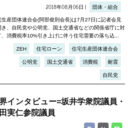
2018年08月06日 |
団体・組合
宅生産団体連合会(阿部俊則会長)は7月27日に記者会見
開き、自民党や公明党、国土交通省などの関係省庁に対
て、消費税率10%引き上げに伴う住宅需要の落ち込...
ZEH
住宅ローン
住宅生産団体連合会
公明党
国土交通省
消費税
耐震
自民党
界インタビュー=坂井学衆院議員・
田実仁参院議員