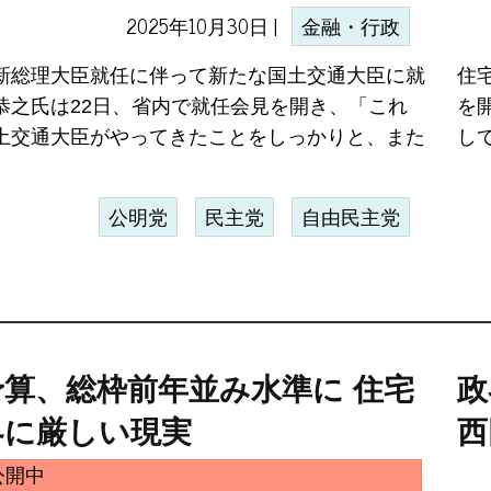
2025年10月30日 |
金融・行政
新総理大臣就任に伴って新たな国土交通大臣に就
住
恭之氏は22日、省内で就任会見を開き、「これ
を
土交通大臣がやってきたことをしっかりと、また
し
公明党
民主党
自由民主党
予算、総枠前年並み水準に 住宅
政
界に厳しい現実
西
公開中