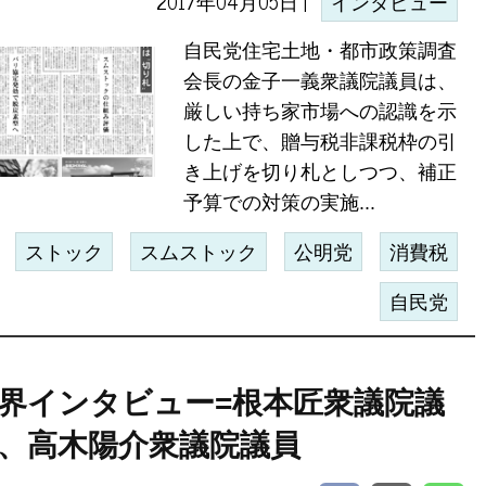
2017年04月05日 |
インタビュー
自民党住宅土地・都市政策調査
会長の金子一義衆議院議員は、
厳しい持ち家市場への認識を示
した上で、贈与税非課税枠の引
き上げを切り札としつつ、補正
予算での対策の実施...
ストック
スムストック
公明党
消費税
自民党
界インタビュー=根本匠衆議院議
、高木陽介衆議院議員