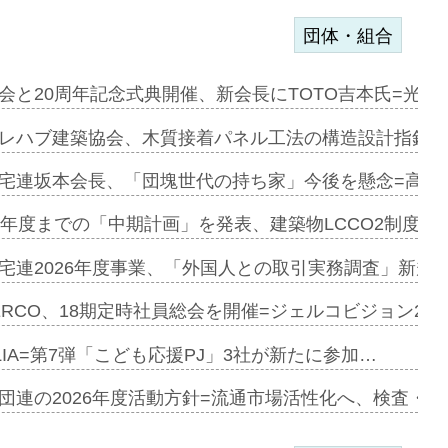
団体・組合
を提案=P…
会と20周年記念式典開催、新会長にTOTO吉本氏=光触
とワンビ…
レハブ建築協会、木質接着パネル工法の構造設計指針を
宅連坂本会長、「団塊世代の持ち家」今後を懸念=高齢
e…
9年度までの「中期計画」を発表、建築物LCCO2制度へ
加=リンナ…
宅連2026年度事業、「外国人との取引実務調査」新規に
見込む=…
ERCO、18期定時社員総会を開催=ジェルコビジョン203
LIA=第7弾「こども応援PJ」3社が新たに参加…
開始=三協…
団連の2026年度活動方針=流通市場活性化へ、検査・