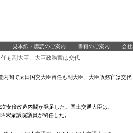
面
見本紙・購読のご案内
書籍のご案内
会社
留任も副大臣、大臣政務官は交代
造内閣で太田国交大臣留任も副大臣、大臣政務官は交代
2次安倍改造内閣が発足した。国土交通大臣は、
田昭宏衆議院議員が留任した。