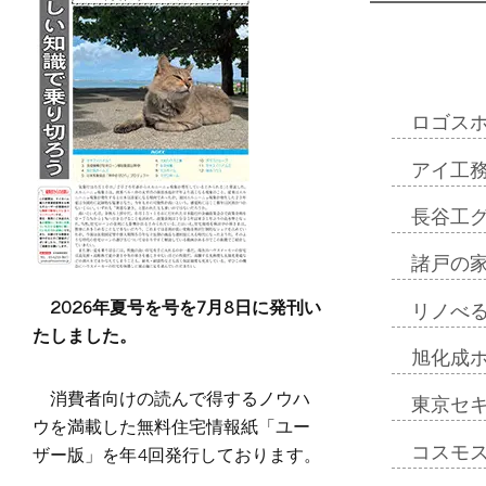
ロゴス
アイ工
長谷工
諸戸の
2026年夏号を号を7月8日に発刊い
リノべ
たしました。
旭化成
消費者向けの読んで得するノウハ
東京セ
ウを満載した無料住宅情報紙「ユー
ザー版」を年4回発行しております。
コスモ