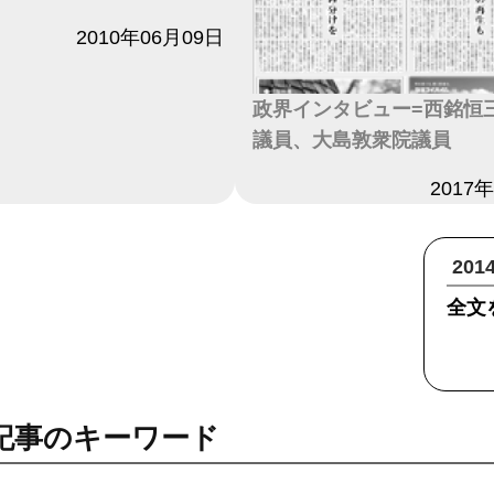
2010年06月09日
政界インタビュー=西銘恒
議員、大島敦衆院議員
日付
2017
20
全文
記事のキーワード