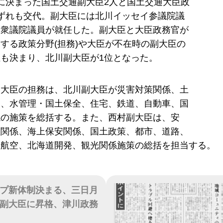
に決まった国土交通副大臣2人と国土交通大臣政
ずれも交代。副大臣には北川イッセイ参議院議
宏衆議院議員が就任した。副大臣と大臣政務官が
する政策分野(担務)や大臣が不在時の副大臣の
も決まり、北川副大臣が1位となった。
副大臣の担務は、北川副大臣が災害対策関係、土
業、水管理・国土保全、住宅、鉄道、自動車、国
係の施策を総括する。また、西村副大臣は、安
理関係、海上保安関係、国土政策、都市、道路、
、航空、北海道開発、観光関係施策の総括を担当する。
プ新体制決まる、三日月
副大臣に昇格、津川政務