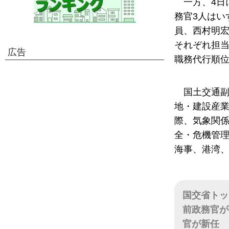
一方、4日
務官3人はい
員、西村明
それぞれ担当
広告
職務代行順位
国土交通
地・建設産
際、気象関
全・危機管
海事、港湾
国交省トッ
前政務官が
官が新任