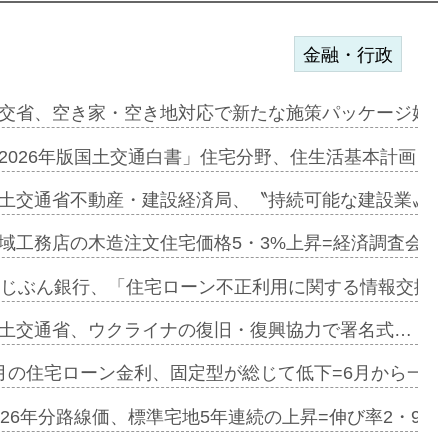
金融・行政
ンサー契約…
交省、空き家・空き地対応で新たな施策パッケージ始動
に起用…
2026年版国土交通白書」住宅分野、住生活基本計画を
ァミーレキ…
土交通省不動産・建設経済局、〝持続可能な建設業〟の
にも城南エ…
域工務店の木造注文住宅価格5・3%上昇=経済調査会「
融合型の賃…
uじぶん銀行、「住宅ローン不正利用に関する情報交換協
デンカフェ…
土交通省、ウクライナの復旧・復興協力で署名式…
協業=お互…
月の住宅ローン金利、固定型が総じて低下=6月から一転
のコリビング…
026年分路線価、標準宅地5年連続の上昇=伸び率2・9%