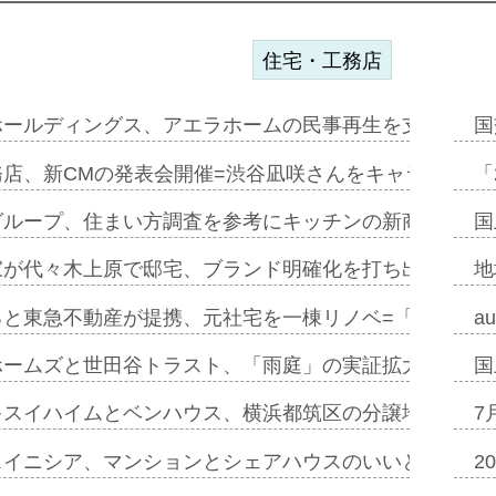
住宅・工務店
ホールディングス、アエラホームの民事再生を支援=スポ
国
務店、新CMの発表会開催=渋谷凪咲さんをキャラクター
「
グループ、住まい方調査を参考にキッチンの新商品=「フ
国
家が代々木上原で邸宅、ブランド明確化を打ち出す=年内
地
ると東急不動産が提携、元社宅を一棟リノベ=「職住遊」
a
ホームズと世田谷トラスト、「雨庭」の実証拡大へ=ガー
国
キスイハイムとベンハウス、横浜都筑区の分譲地開発で初
7
スイニシア、マンションとシェアハウスのいいとこどり
2