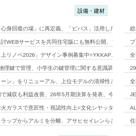
設備・建材
「心身回復の場」に再定義、「ビバス」活用した新入浴法
総
討WEBサービスを共同住宅版にも無料公開、YKKAP
プ
上リノベ2026」デザイン事例募集中=YKKAP…
全
物理鍵で管理、小学生の鍵管理に関する意識調査=Natur
2
トーン」をリニューアル、上位モデルの清掃性と安全性追
全
で減収も利益改善、26年5月期決算を発表、今期は増収
J
防火ガラスで意匠性・視認性向上=文化シヤッター…
A
クラップからアルミを分離、アサヒセイレンらと協働開発
住