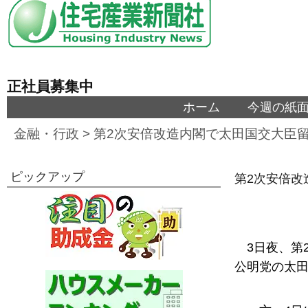
正社員募集中
ホーム
今週の紙
金融・行政
>
第2次安倍改造内閣で太田国交大臣
ピックアップ
第2次安倍改
3日夜、第
公明党の太