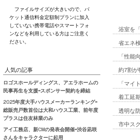
ファイルサイズが大きいので、パ
ケット通信料金定額制プランに加入
していない携帯電話やスマートフォ
浴室を
ンなどを利用している方はご注意く
ださい。
省エネ検
「性能向
人気の記事
約7割が
ロゴスホールディングス、アエラホームの
「マイ
民事再生を支援=スポンサー契約を締結
着工延期
2025年度大手ハウスメーカーランキング=
総販売戸数首位は大和ハウス工業、前年度
透明な
プラスは住友林業のみ
市中ス
アイ工務店、新CMの発表会開催=渋谷凪咲
さんをキャラクターに起用