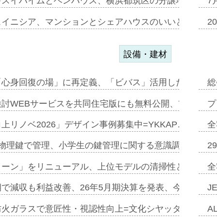
キスイハイムとベンハウス、横浜都筑区の分譲地開発で初
7
スイニシア、マンションとシェアハウスのいいとこどり
2
設備・建材
「心身回復の場」に再定義、「ビバス」活用した新入浴法
総
討WEBサービスを共同住宅版にも無料公開、YKKAP
プ
上リノベ2026」デザイン事例募集中=YKKAP…
全
物理鍵で管理、小学生の鍵管理に関する意識調査=Natur
2
トーン」をリニューアル、上位モデルの清掃性と安全性追
全
で減収も利益改善、26年5月期決算を発表、今期は増収
J
防火ガラスで意匠性・視認性向上=文化シヤッター…
A