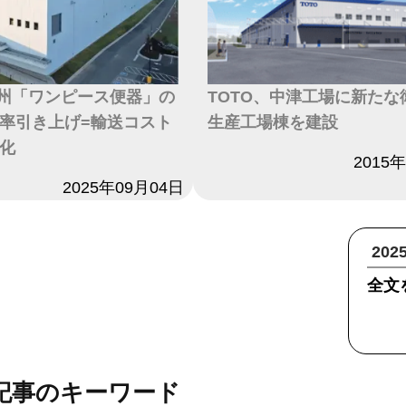
米州「ワンピース便器」の
TOTO、中津工場に新たな
率引き上げ=輸送コスト
生産工場棟を建設
化
日付
2015
2025年09月04日
20
全文
記事のキーワード