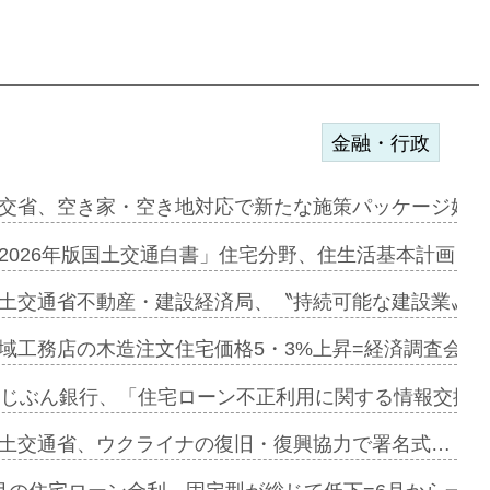
金融・行政
ンサー契約…
交省、空き家・空き地対応で新たな施策パッケージ始動
に起用…
2026年版国土交通白書」住宅分野、住生活基本計画を
ァミーレキ…
土交通省不動産・建設経済局、〝持続可能な建設業〟の
にも城南エ…
域工務店の木造注文住宅価格5・3%上昇=経済調査会「
融合型の賃…
uじぶん銀行、「住宅ローン不正利用に関する情報交換協
デンカフェ…
土交通省、ウクライナの復旧・復興協力で署名式…