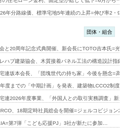
協業=お互…
月の住宅ローン金利、固定型が総じて低下=6月から一転
のコリビング…
026年分路線価、標準宅地5年連続の上昇=伸び率2・9%
団体・組合
を提案=P…
会と20周年記念式典開催、新会長にTOTO吉本氏=光触
とワンビ…
レハブ建築協会、木質接着パネル工法の構造設計指針を
宅連坂本会長、「団塊世代の持ち家」今後を懸念=高齢
e…
9年度までの「中期計画」を発表、建築物LCCO2制度へ
加=リンナ…
宅連2026年度事業、「外国人との取引実務調査」新規に
見込む=…
ERCO、18期定時社員総会を開催=ジェルコビジョン203
LIA=第7弾「こども応援PJ」3社が新たに参加…