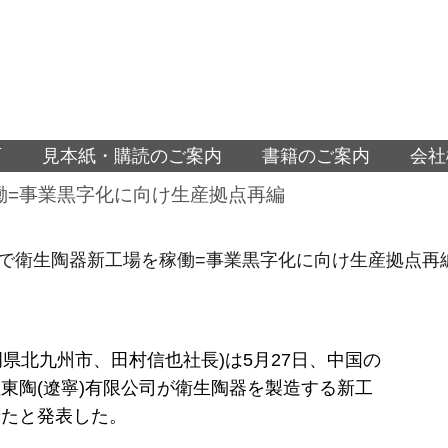
面
見本紙・購読のご案内
書籍のご案内
会社
働=事業黒字化に向け生産拠点再編
国で衛生陶器新工場を稼働=事業黒字化に向け生産拠点再
福岡県北九州市、田村信也社長)は5月27日、中国の
東陶(遼寧)有限公司が衛生陶器を製造する新工
せたと発表した。