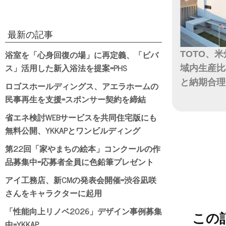
最新の記事
浴室を「心身回復の場」に再定義、「ビバ
TOTO、
ス」活用した新入浴法を提案=PHS
域内生産比
と納期合理
ロゴスホールディングス、アエラホームの
民事再生を支援=スポンサー契約を締結
日付
省エネ検討WEBサービスを共同住宅版にも
無料公開、YKKAPとワンビルディング
第22回「家やまちの絵本」コンクールの作
品募集中=応募者全員に色鉛筆プレゼント
アイ工務店、新CMの発表会開催=渋谷凪咲
さんをキャラクターに起用
「性能向上リノベ2026」デザイン事例募集
この
中=YKKAP