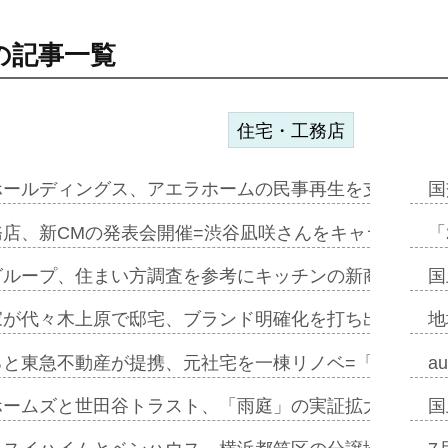
の記事一覧
住宅・工務店
ホールディングス、アエラホームの民事再生を支援=スポ
国
務店、新CMの発表会開催=渋谷凪咲さんをキャラクター
「
グループ、住まい方調査を参考にキッチンの新商品=「フ
国
家が代々木上原で邸宅、ブランド明確化を打ち出す=年内
地
ると東急不動産が提携、元社宅を一棟リノベ=「職住遊」
a
ホームズと世田谷トラスト、「雨庭」の実証拡大へ=ガー
国