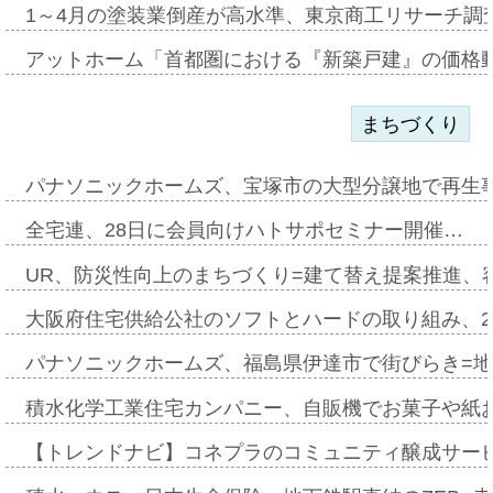
1～4月の塗装業倒産が高水準、東京商工リサーチ調
アットホーム「首都圏における『新築戸建』の価格
まちづくり
パナソニックホームズ、宝塚市の大型分譲地で再生
全宅連、28日に会員向けハトサポセミナー開催…
UR、防災性向上のまちづくり=建て替え提案推進、
大阪府住宅供給公社のソフトとハードの取り組み、2
パナソニックホームズ、福島県伊達市で街びらき=
積水化学工業住宅カンパニー、自販機でお菓子や紙
【トレンドナビ】コネプラのコミュニティ醸成サー