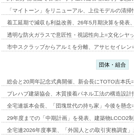
「マイトーン」をリニューアル、上位モデルの清掃
着工延期で減収も利益改善、26年5月期決算を発表
透明な防火ガラスで意匠性・視認性向上=文化シヤ
市中スクラップからアルミを分離、アサヒセイレン
団体・組合
総会と20周年記念式典開催、新会長にTOTO吉本氏
プレハブ建築協会、木質接着パネル工法の構造設計
全宅連坂本会長、「団塊世代の持ち家」今後を懸念
29年度までの「中期計画」を発表、建築物LCCO2
全宅連2026年度事業、「外国人との取引実務調査」新