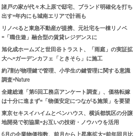
諸戸の家が代々木上原で邸宅、ブランド明確化を打ち
出す=年内にも城南エリアで計画も
リノべると東急不動産が提携、元社宅を一棟リノベ
=「職住遊」融合型の賃貸レジデンスに
旭化成ホームズと世田谷トラスト、「雨庭」の実証拡
大へ=ガーデンカフェ「ときそら」に施工
約7割が物理鍵で管理、小学生の鍵管理に関する意識
調査=Nature
全建総連「第6回工務店アンケート調査」、価格転嫁
は十分に進まず=「物価安定につながる施策」を要望
東京セキスイハイムとベンハウス、横浜都筑区の分譲
地開発で初協業=お互いの技術・ノウハウを活用
6月の企業物価指数、前月から上昇率拡大=前年同月比