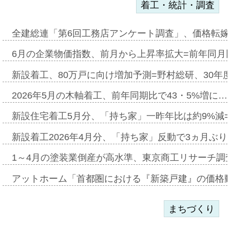
着工・統計・調査
全建総連「第6回工務店アンケート調査」、価格転嫁
6月の企業物価指数、前月から上昇率拡大=前年同月比
新設着工、80万戸に向け増加予測=野村総研、30年
2026年5月の木軸着工、前年同期比で43・5%増に…
新設住宅着工5月分、「持ち家」一昨年比は約9%減=
新設着工2026年4月分、「持ち家」反動で3ヵ月ぶ
1～4月の塗装業倒産が高水準、東京商工リサーチ調
アットホーム「首都圏における『新築戸建』の価格
まちづくり