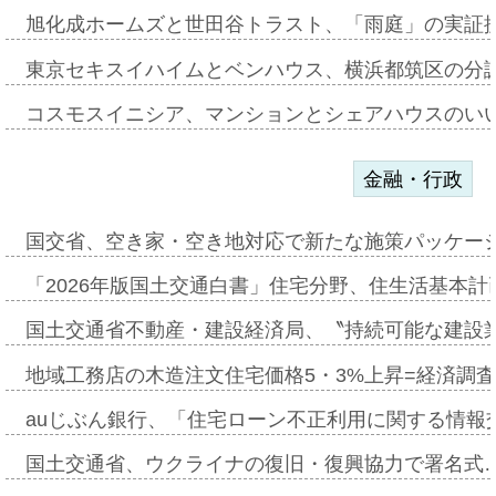
旭化成ホームズと世田谷トラスト、「雨庭」の実証
東京セキスイハイムとベンハウス、横浜都筑区の分
コスモスイニシア、マンションとシェアハウスのい
金融・行政
国交省、空き家・空き地対応で新たな施策パッケー
「2026年版国土交通白書」住宅分野、住生活基本計
国土交通省不動産・建設経済局、〝持続可能な建設
地域工務店の木造注文住宅価格5・3%上昇=経済調
auじぶん銀行、「住宅ローン不正利用に関する情報
国土交通省、ウクライナの復旧・復興協力で署名式