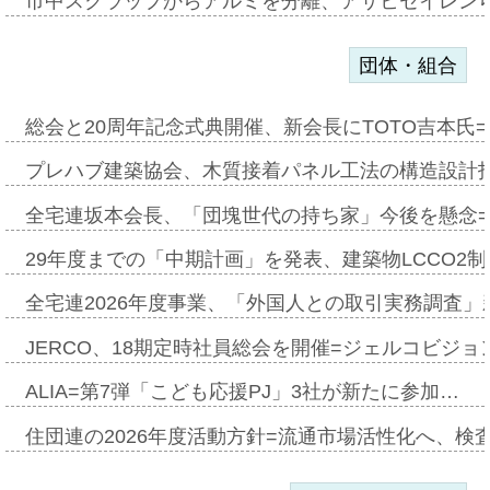
市中スクラップからアルミを分離、アサヒセイレン
団体・組合
総会と20周年記念式典開催、新会長にTOTO吉本氏
プレハブ建築協会、木質接着パネル工法の構造設計
全宅連坂本会長、「団塊世代の持ち家」今後を懸念
29年度までの「中期計画」を発表、建築物LCCO2
全宅連2026年度事業、「外国人との取引実務調査」新
JERCO、18期定時社員総会を開催=ジェルコビジョン
ALIA=第7弾「こども応援PJ」3社が新たに参加…
住団連の2026年度活動方針=流通市場活性化へ、検