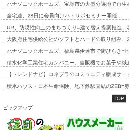
パナソニックホームズ、宝塚市の大型分譲地で再生
全宅連、28日に会員向けハトサポセミナー開催…
UR、防災性向上のまちづくり=建て替え提案推進、
大阪府住宅供給公社のソフトとハードの取り組み、2
パナソニックホームズ、福島県伊達市で街びらき=
積水化学工業住宅カンパニー、自販機でお菓子や紙
【トレンドナビ】コネプラのコミュニティ醸成サー
積水ハウス・日本生命保険、地下鉄駅直結のZEB=赤坂
TOP
ピックアップ