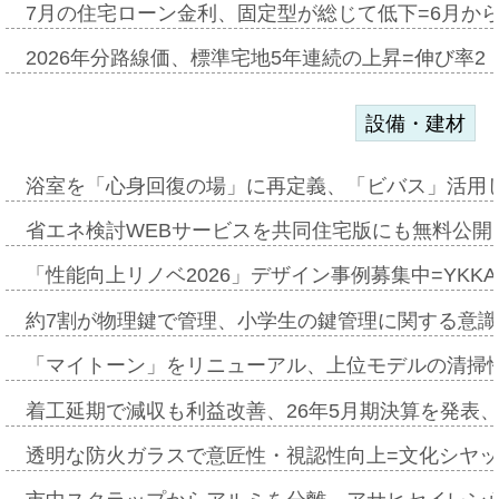
7月の住宅ローン金利、固定型が総じて低下=6月か
2026年分路線価、標準宅地5年連続の上昇=伸び率2・
設備・建材
浴室を「心身回復の場」に再定義、「ビバス」活用し
省エネ検討WEBサービスを共同住宅版にも無料公開、
「性能向上リノベ2026」デザイン事例募集中=YKKA
約7割が物理鍵で管理、小学生の鍵管理に関する意識調査
「マイトーン」をリニューアル、上位モデルの清掃
着工延期で減収も利益改善、26年5月期決算を発表
透明な防火ガラスで意匠性・視認性向上=文化シヤ