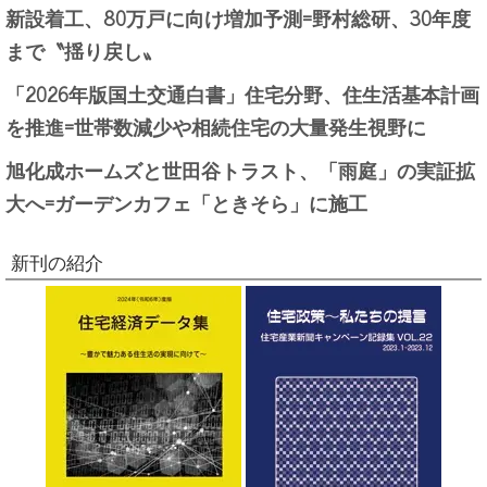
新設着工、80万戸に向け増加予測=野村総研、30年度
まで〝揺り戻し〟
「2026年版国土交通白書」住宅分野、住生活基本計画
を推進=世帯数減少や相続住宅の大量発生視野に
旭化成ホームズと世田谷トラスト、「雨庭」の実証拡
大へ=ガーデンカフェ「ときそら」に施工
新刊の紹介