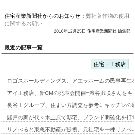
住宅産業新聞社からのお知らせ：
弊社著作物の使用
に関するお願い
2018年12月25日 住宅産業新聞社 編集部
最近の記事一覧
住宅・工務店
ロゴスホールディングス、アエラホームの民事再生
アイ工務店、新CMの発表会開催=渋谷凪咲さんをキ
長谷工グループ、住まい方調査を参考にキッチンの
諸戸の家が代々木上原で邸宅、ブランド明確化を打
リノべると東急不動産が提携、元社宅を一棟リノベ