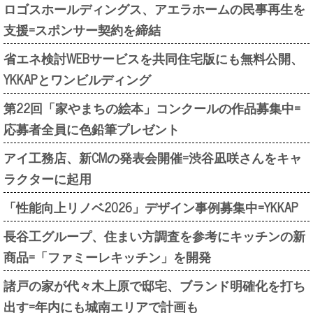
ロゴスホールディングス、アエラホームの民事再生を
支援=スポンサー契約を締結
省エネ検討WEBサービスを共同住宅版にも無料公開、
YKKAPとワンビルディング
第22回「家やまちの絵本」コンクールの作品募集中=
応募者全員に色鉛筆プレゼント
アイ工務店、新CMの発表会開催=渋谷凪咲さんをキャ
ラクターに起用
「性能向上リノベ2026」デザイン事例募集中=YKKAP
長谷工グループ、住まい方調査を参考にキッチンの新
商品=「ファミーレキッチン」を開発
諸戸の家が代々木上原で邸宅、ブランド明確化を打ち
出す=年内にも城南エリアで計画も