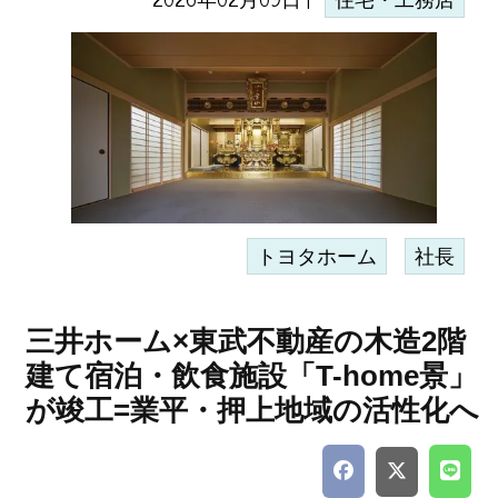
住宅・工務店
トヨタホーム
社長
三井ホーム×東武不動産の木造2階
建て宿泊・飲食施設「T-home景」
が竣工=業平・押上地域の活性化へ