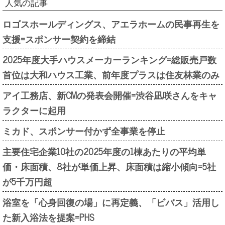
人気の記事
ロゴスホールディングス、アエラホームの民事再生を
支援=スポンサー契約を締結
2025年度大手ハウスメーカーランキング=総販売戸数
首位は大和ハウス工業、前年度プラスは住友林業のみ
アイ工務店、新CMの発表会開催=渋谷凪咲さんをキャ
ラクターに起用
ミカド、スポンサー付かず全事業を停止
主要住宅企業10社の2025年度の1棟あたりの平均単
価・床面積、8社が単価上昇、床面積は縮小傾向=5社
が5千万円超
浴室を「心身回復の場」に再定義、「ビバス」活用し
た新入浴法を提案=PHS