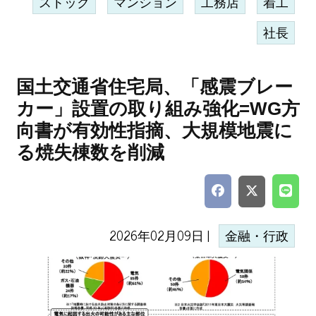
ストック
マンション
工務店
着工
社長
国土交通省住宅局、「感震ブレー
カー」設置の取り組み強化=WG方
向書が有効性指摘、大規模地震に
る焼失棟数を削減
2026年02月09日 |
金融・行政