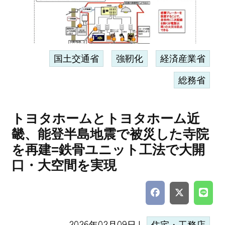
国土交通省
強靭化
経済産業省
総務省
トヨタホームとトヨタホーム近
畿、能登半島地震で被災した寺院
を再建=鉄骨ユニット工法で大開
口・大空間を実現
2026年02月09日 |