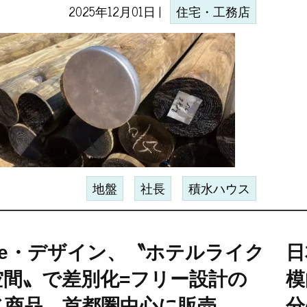
2025年12月01日 |
住宅・工務店
地盤
社長
積水ハウス
Re・デザイン、〝ホテルライク
日
空間〟で差別化=フリー設計の
模
ベ商品、首都圏中心に販売
分