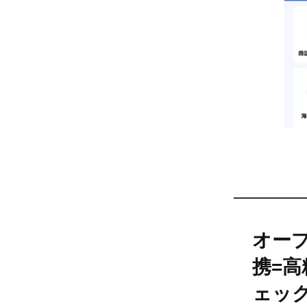
オー
携=
ェッ