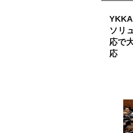
YKK
ソリ
応で
応