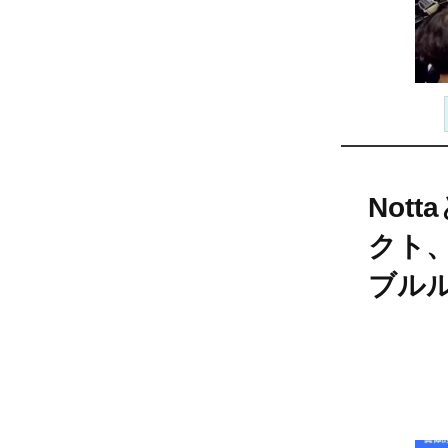
Not
クト
ブル