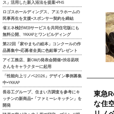
ス」活用した新入浴法を提案=PHS
ロゴスホールディングス、アエラホームの
民事再生を支援=スポンサー契約を締結
省エネ検討WEBサービスを共同住宅版にも
無料公開、YKKAPとワンビルディング
第22回「家やまちの絵本」コンクールの作
品募集中=応募者全員に色鉛筆プレゼント
アイ工務店、新CMの発表会開催=渋谷凪咲
さんをキャラクターに起用
「性能向上リノベ2026」デザイン事例募集
中=YKKAP
長谷工グループ、住まい方調査を参考にキ
東急
ッチンの新商品=「ファミーレキッチン」を
な住
開発
リノ