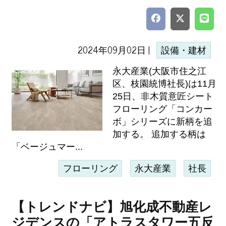
2024年09月02日 |
設備・建材
永大産業(大阪市住之江
区、枝園統博社長)は11月
25日、非木質意匠シート
フローリング「コンカー
ボ」シリーズに新柄を追
加する。 追加する柄は
「ベージュマー...
フローリング
永大産業
社長
【トレンドナビ】旭化成不動産レ
ジデンスの「アトラスタワー五反