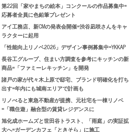
第22回「家やまちの絵本」コンクールの作品募集中=
応募者全員に色鉛筆プレゼント
アイ工務店、新CMの発表会開催=渋谷凪咲さんをキャ
ラクターに起用
「性能向上リノベ2026」デザイン事例募集中=YKKAP
長谷工グループ、住まい方調査を参考にキッチンの新
商品=「ファミーレキッチン」を開発
諸戸の家が代々木上原で邸宅、ブランド明確化を打ち
出す=年内にも城南エリアで計画も
リノべると東急不動産が提携、元社宅を一棟リノベ
=「職住遊」融合型の賃貸レジデンスに
旭化成ホームズと世田谷トラスト、「雨庭」の実証拡
大へ=ガーデンカフェ「ときそら」に施工