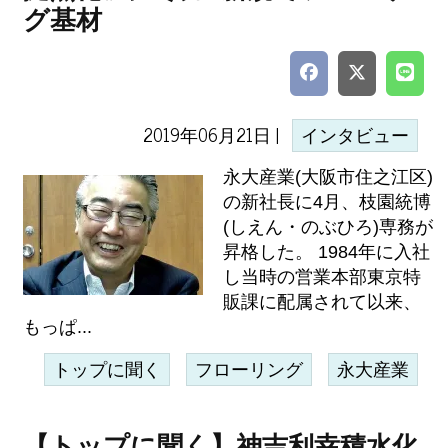
グ基材
2019年06月21日 |
インタビュー
永大産業(大阪市住之江区)
の新社長に4月、枝園統博
(しえん・のぶひろ)専務が
昇格した。 1984年に入社
し当時の営業本部東京特
販課に配属されて以来、
もっぱ...
トップに聞く
フローリング
永大産業
【トップに聞く】神吉利幸積水化