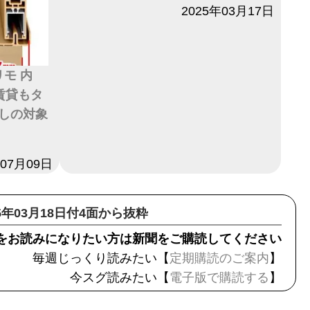
日付
2025年03月17日
リモ 内
賃貸もタ
しの対象
年07月09日
25年03月18日付4面から抜粋
をお読みになりたい方は新聞をご購読してください
毎週じっくり読みたい【
定期購読のご案内
】
今スグ読みたい【
電子版で購読する
】