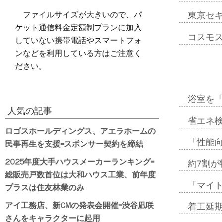
ファイルサイズが大きいので、パ
東京セ
ケット通信料金定額制プランに加入
コスモ
していない携帯電話やスマートフォ
ンなどを利用している方はご注意く
ださい。
浴室を
人気の記事
省エネ検
ロゴスホールディングス、アエラホームの
民事再生を支援=スポンサー契約を締結
「性能向
2025年度大手ハウスメーカーランキング=
約7割が
総販売戸数首位は大和ハウス工業、前年度
「マイ
プラスは住友林業のみ
アイ工務店、新CMの発表会開催=渋谷凪咲
着工延期
さんをキャラクターに起用