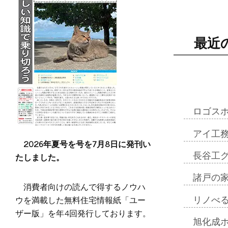
最近
ロゴス
アイ工
2026年夏号を号を7月8日に発刊い
たしました。
長谷工
諸戸の
消費者向けの読んで得するノウハ
ウを満載した無料住宅情報紙「ユー
リノべ
ザー版」を年4回発行しております。
旭化成