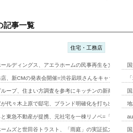
の記事一覧
住宅・工務店
ホールディングス、アエラホームの民事再生を支援=スポ
国
務店、新CMの発表会開催=渋谷凪咲さんをキャラクター
「
グループ、住まい方調査を参考にキッチンの新商品=「フ
国
家が代々木上原で邸宅、ブランド明確化を打ち出す=年内
地
ると東急不動産が提携、元社宅を一棟リノベ=「職住遊」
a
ホームズと世田谷トラスト、「雨庭」の実証拡大へ=ガー
国