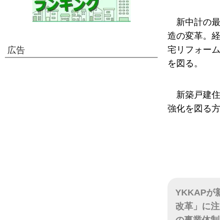
新中計の
造の変革。
宅リフォー
広告
を図る。
新築戸建
強化を図る
YKKAP
改革」に注