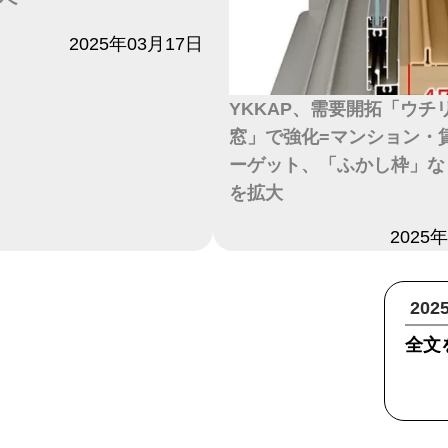
へ
2025年03月17日
YKKAP、需要開拓「ウチ
窓」で強化=マンション・
ーゲット、「ふかし枠」な
を拡大
日付
2025
20
全文