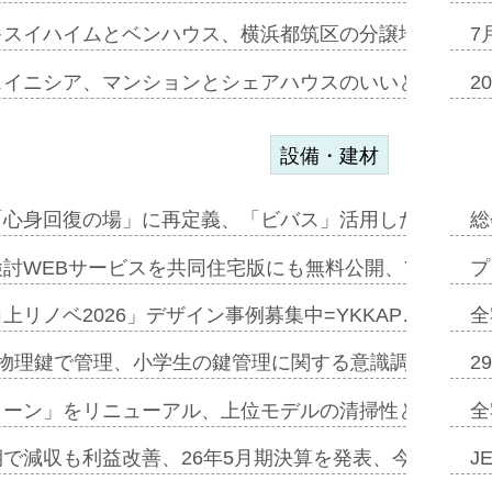
キスイハイムとベンハウス、横浜都筑区の分譲地開発で初
7
スイニシア、マンションとシェアハウスのいいとこどり
2
設備・建材
「心身回復の場」に再定義、「ビバス」活用した新入浴法
総
討WEBサービスを共同住宅版にも無料公開、YKKAP
プ
上リノベ2026」デザイン事例募集中=YKKAP…
全
物理鍵で管理、小学生の鍵管理に関する意識調査=Natur
2
トーン」をリニューアル、上位モデルの清掃性と安全性追
全
で減収も利益改善、26年5月期決算を発表、今期は増収
J