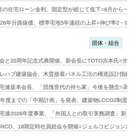
協業=お互…
月の住宅ローン金利、固定型が総じて低下=6月から一転
のコリビング…
026年分路線価、標準宅地5年連続の上昇=伸び率2・9%
団体・組合
を提案=P…
会と20周年記念式典開催、新会長にTOTO吉本氏=光触
とワンビ…
レハブ建築協会、木質接着パネル工法の構造設計指針を
宅連坂本会長、「団塊世代の持ち家」今後を懸念=高齢
e…
9年度までの「中期計画」を発表、建築物LCCO2制度へ
加=リンナ…
宅連2026年度事業、「外国人との取引実務調査」新規に
見込む=…
ERCO、18期定時社員総会を開催=ジェルコビジョン203