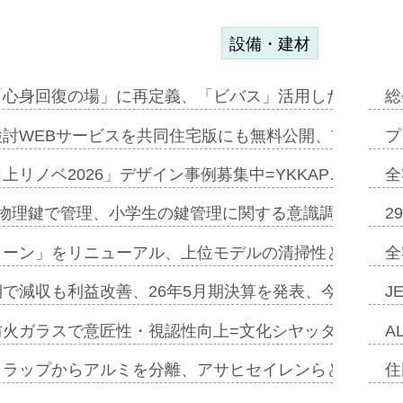
設備・建材
「心身回復の場」に再定義、「ビバス」活用した新入浴法
総
討WEBサービスを共同住宅版にも無料公開、YKKAP
プ
上リノベ2026」デザイン事例募集中=YKKAP…
全
物理鍵で管理、小学生の鍵管理に関する意識調査=Natur
2
トーン」をリニューアル、上位モデルの清掃性と安全性追
全
で減収も利益改善、26年5月期決算を発表、今期は増収
J
防火ガラスで意匠性・視認性向上=文化シヤッター…
A
クラップからアルミを分離、アサヒセイレンらと協働開発
住