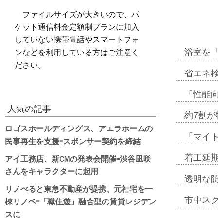
ファイルサイズが大きいので、パ
ケット通信料金定額制プランに加入
していない携帯電話やスマートフォ
ンなどを利用している方はご注意く
浴室を
ださい。
省エネ検
「性能向
人気の記事
約7割が
ロゴスホールディングス、アエラホームの
「マイ
民事再生を支援=スポンサー契約を締結
アイ工務店、新CMの発表会開催=渋谷凪咲
着工延期
さんをキャラクターに起用
透明な
リノべると東急不動産が提携、元社宅を一
棟リノベ=「職住遊」融合型の賃貸レジデン
市中ス
スに