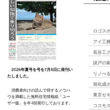
ロゴス
アイ工
長谷工
諸戸の
2026年夏号を号を7月8日に発刊い
リノべ
たしました。
旭化成
消費者向けの読んで得するノウハ
東京セ
ウを満載した無料住宅情報紙「ユー
ザー版」を年4回発行しております。
コスモ