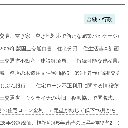
金融・行政
ンサー契約…
交省、空き家・空き地対応で新たな施策パッケージ始動
に起用…
2026年版国土交通白書」住宅分野、住生活基本計画を
ァミーレキ…
土交通省不動産・建設経済局、〝持続可能な建設業〟の
にも城南エ…
域工務店の木造注文住宅価格5・3%上昇=経済調査会「
融合型の賃…
uじぶん銀行、「住宅ローン不正利用に関する情報交換協
デンカフェ…
土交通省、ウクライナの復旧・復興協力で署名式…
協業=お互…
月の住宅ローン金利、固定型が総じて低下=6月から一転
のコリビング…
026年分路線価、標準宅地5年連続の上昇=伸び率2・9%