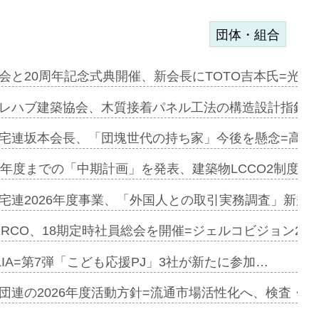
団体・組合
を提案=P…
会と20周年記念式典開催、新会長にTOTO吉本氏=光触
とワンビ…
レハブ建築協会、木質接着パネル工法の構造設計指針を
宅連坂本会長、「団塊世代の持ち家」今後を懸念=高齢
e…
9年度までの「中期計画」を発表、建築物LCCO2制度へ
加=リンナ…
宅連2026年度事業、「外国人との取引実務調査」新規に
見込む=…
ERCO、18期定時社員総会を開催=ジェルコビジョン203
LIA=第7弾「こども応援PJ」3社が新たに参加…
開始=三協…
団連の2026年度活動方針=流通市場活性化へ、検査・