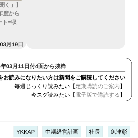
聞く」】
5年度から
ート=収
年03月19日
25年03月11日付4面から抜粋
をお読みになりたい方は新聞をご購読してください
毎週じっくり読みたい【
定期購読のご案内
】
今スグ読みたい【
電子版で購読する
】
YKKAP
中期経営計画
社長
魚津彰