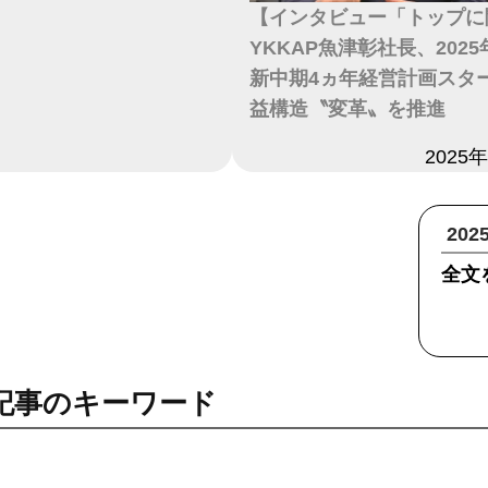
【インタビュー「トップに
YKKAP魚津彰社長、202
新中期4ヵ年経営計画スタ
益構造〝変革〟を推進
日付
2025
20
全文
記事のキーワード