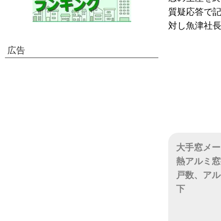
質疑応答で
対し魚津社
広告
大手窓メー
熱アルミ窓
戸数、アル
下
日付