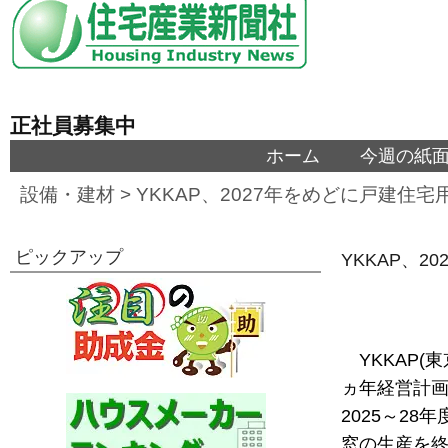
正社員募集中
ホーム
今週の紙
設備・建材
>
YKKAP、2027年をめどに戸建住
ピックアップ
YKKAP、
YKKAP
ヵ年経営計画
2025～2
窓の生産を終