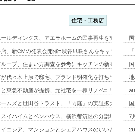
住宅・工務店
ホールディングス、アエラホームの民事再生を支援=スポ
国
務店、新CMの発表会開催=渋谷凪咲さんをキャラクター
「
グループ、住まい方調査を参考にキッチンの新商品=「フ
国
家が代々木上原で邸宅、ブランド明確化を打ち出す=年内
地
ると東急不動産が提携、元社宅を一棟リノベ=「職住遊」
a
ホームズと世田谷トラスト、「雨庭」の実証拡大へ=ガー
国
キスイハイムとベンハウス、横浜都筑区の分譲地開発で初
7
スイニシア、マンションとシェアハウスのいいとこどり
2