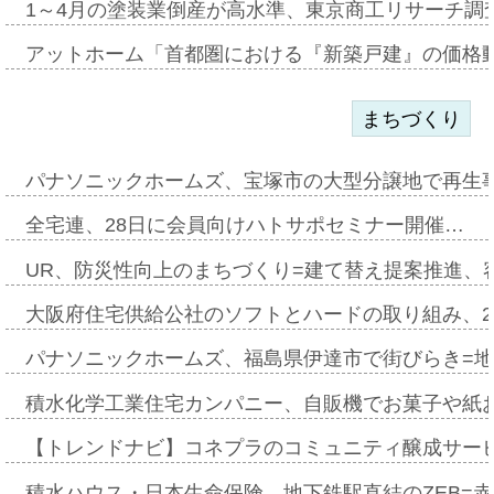
1～4月の塗装業倒産が高水準、東京商工リサーチ調
アットホーム「首都圏における『新築戸建』の価格
まちづくり
パナソニックホームズ、宝塚市の大型分譲地で再生
全宅連、28日に会員向けハトサポセミナー開催…
UR、防災性向上のまちづくり=建て替え提案推進、
大阪府住宅供給公社のソフトとハードの取り組み、2
パナソニックホームズ、福島県伊達市で街びらき=
積水化学工業住宅カンパニー、自販機でお菓子や紙
【トレンドナビ】コネプラのコミュニティ醸成サー
積水ハウス・日本生命保険、地下鉄駅直結のZEB=赤坂