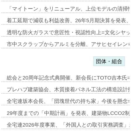
「マイトーン」をリニューアル、上位モデルの清掃
着工延期で減収も利益改善、26年5月期決算を発表
透明な防火ガラスで意匠性・視認性向上=文化シヤ
市中スクラップからアルミを分離、アサヒセイレン
団体・組合
総会と20周年記念式典開催、新会長にTOTO吉本氏
プレハブ建築協会、木質接着パネル工法の構造設計
全宅連坂本会長、「団塊世代の持ち家」今後を懸念
29年度までの「中期計画」を発表、建築物LCCO2
全宅連2026年度事業、「外国人との取引実務調査」新