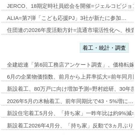
JERCO、18期定時社員総会を開催=ジェルコビジョン
ALIA=第7弾「こども応援PJ」3社が新たに参加…
住団連の2026年度活動方針=流通市場活性化へ、検
着工・統計・調査
全建総連「第6回工務店アンケート調査」、価格転嫁
6月の企業物価指数、前月から上昇率拡大=前年同月比
新設着工、80万戸に向け増加予測=野村総研、30年
2026年5月の木軸着工、前年同期比で43・5%増に…
新設住宅着工5月分、「持ち家」一昨年比は約9%減=
新設着工2026年4月分、「持ち家」反動で3ヵ月ぶ