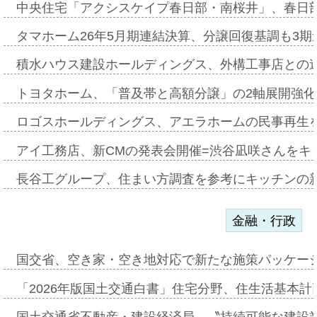
中央住宅「アクシスケイプ春日部・南桜井」、春日
タマホーム26年5月期連結決算、分譲回復基調も3
積水ハウス建設ホールディングス、外構工事店との
トヨタホーム、「普及帯と高額分譲」の2軸展開強化
ロゴスホールディングス、アエラホームの民事再生
アイ工務店、新CMの発表会開催=渋谷凪咲さんをキ
長谷工グループ、住まい方調査を参考にキッチンの
金融・行政
国交省、空き家・空き地対応で新たな施策パッケー
「2026年版国土交通白書」住宅分野、住生活基本計