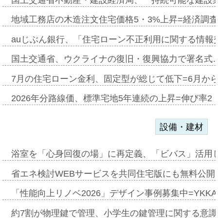
国土交通省不動産・建設経済局、〝持続可能な建設
地域工務店の木造注文住宅価格5・3%上昇=経済調
auじぶん銀行、「住宅ローン不正利用に関する情報
国土交通省、ウクライナの復旧・復興協力で署名式
7月の住宅ローン金利、固定型が総じて低下=6月か
2026年分路線価、標準宅地5年連続の上昇=伸び率2・
設備・建材
浴室を「心身回復の場」に再定義、「ビバス」活用し
省エネ検討WEBサービスを共同住宅版にも無料公開、
「性能向上リノベ2026」デザイン事例募集中=YKKA
約7割が物理鍵で管理、小学生の鍵管理に関する意識調査