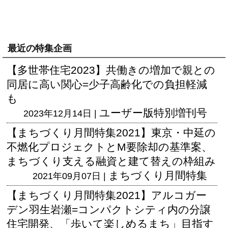
最近の特集企画
【多世帯住宅2023】共働きの増加で親との
同居に高い関心=少子高齢化での負担軽減
も
ユーザー版
特別増刊号
2023年12月14日 |
【まちづくり月間特集2021】東京・中延の
不燃化プロジェクトとM要除却の基準案、
まちづくり支える融資と建て替えの枠組み
まちづくり月間特集
2021年09月07日 |
【まちづくり月間特集2021】アルコガー
デン羽生岩瀬=コンパクトシティ内の分譲
住宅開発、「歩いて楽しめるまち」目指す