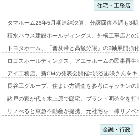
住宅・工務店
タマホーム26年5月期連結決算、分譲回復基調も3
積水ハウス建設ホールディングス、外構工事店との
トヨタホーム、「普及帯と高額分譲」の2軸展開強化
ロゴスホールディングス、アエラホームの民事再生
アイ工務店、新CMの発表会開催=渋谷凪咲さんをキ
長谷工グループ、住まい方調査を参考にキッチンの
諸戸の家が代々木上原で邸宅、ブランド明確化を打
リノべると東急不動産が提携、元社宅を一棟リノベ
金融・行政