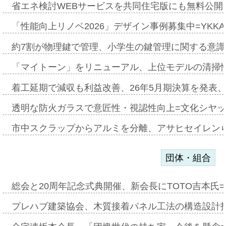
省エネ検討WEBサービスを共同住宅版にも無料公開、
「性能向上リノベ2026」デザイン事例募集中=YKKA
約7割が物理鍵で管理、小学生の鍵管理に関する意識調査
「マイトーン」をリニューアル、上位モデルの清掃
着工延期で減収も利益改善、26年5月期決算を発表
透明な防火ガラスで意匠性・視認性向上=文化シヤ
市中スクラップからアルミを分離、アサヒセイレン
団体・組合
総会と20周年記念式典開催、新会長にTOTO吉本氏
プレハブ建築協会、木質接着パネル工法の構造設計