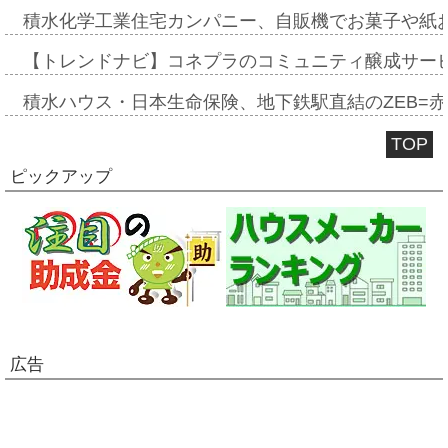
積水化学工業住宅カンパニー、自販機でお菓子や紙
【トレンドナビ】コネプラのコミュニティ醸成サー
積水ハウス・日本生命保険、地下鉄駅直結のZEB=赤坂
TOP
ピックアップ
広告