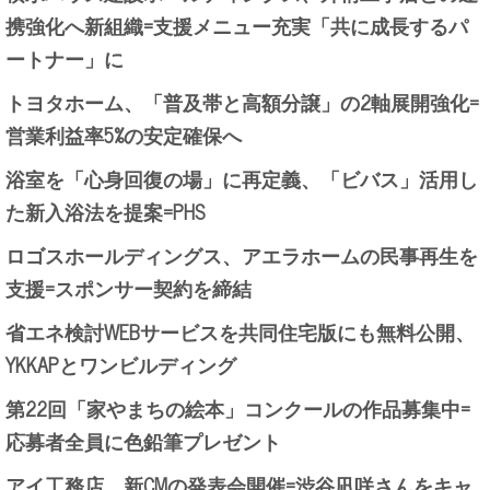
携強化へ新組織=支援メニュー充実「共に成長するパ
ートナー」に
トヨタホーム、「普及帯と高額分譲」の2軸展開強化=
営業利益率5%の安定確保へ
浴室を「心身回復の場」に再定義、「ビバス」活用し
た新入浴法を提案=PHS
ロゴスホールディングス、アエラホームの民事再生を
支援=スポンサー契約を締結
省エネ検討WEBサービスを共同住宅版にも無料公開、
YKKAPとワンビルディング
第22回「家やまちの絵本」コンクールの作品募集中=
応募者全員に色鉛筆プレゼント
アイ工務店、新CMの発表会開催=渋谷凪咲さんをキャ