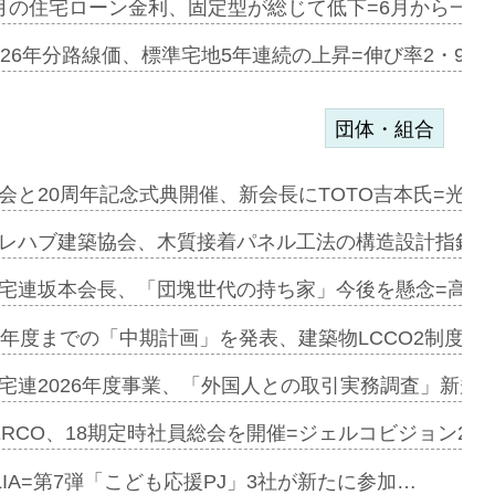
ある2階建…
月の住宅ローン金利、固定型が総じて低下=6月から一転
第1弾が開…
026年分路線価、標準宅地5年連続の上昇=伸び率2・9%
団体・組合
会と20周年記念式典開催、新会長にTOTO吉本氏=光触
e…
レハブ建築協会、木質接着パネル工法の構造設計指針を
加=リンナ…
宅連坂本会長、「団塊世代の持ち家」今後を懸念=高齢
見込む=…
9年度までの「中期計画」を発表、建築物LCCO2制度へ
宅連2026年度事業、「外国人との取引実務調査」新規に
開始=三協…
ERCO、18期定時社員総会を開催=ジェルコビジョン203
LIA=第7弾「こども応援PJ」3社が新たに参加…