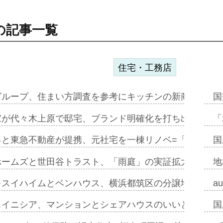
の記事一覧
住宅・工務店
グループ、住まい方調査を参考にキッチンの新商品=「フ
国
家が代々木上原で邸宅、ブランド明確化を打ち出す=年内
「
ると東急不動産が提携、元社宅を一棟リノベ=「職住遊」
国
ホームズと世田谷トラスト、「雨庭」の実証拡大へ=ガー
地
キスイハイムとベンハウス、横浜都筑区の分譲地開発で初
a
スイニシア、マンションとシェアハウスのいいとこどり
国