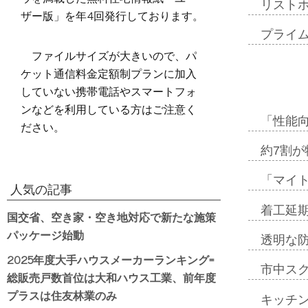
リスト
ザー版」を年4回発行しております。
プライ
ファイルサイズが大きいので、パ
ケット通信料金定額制プランに加入
していない携帯電話やスマートフォ
ンなどを利用している方はご注意く
「性能向
ださい。
約7割が
「マイ
人気の記事
着工延期
国交省、空き家・空き地対応で新たな施策
パッケージ始動
透明な
2025年度大手ハウスメーカーランキング=
市中ス
総販売戸数首位は大和ハウス工業、前年度
プラスは住友林業のみ
キッチ