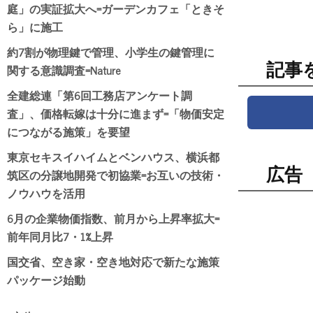
庭」の実証拡大へ=ガーデンカフェ「ときそ
ら」に施工
約7割が物理鍵で管理、小学生の鍵管理に
記事
関する意識調査=Nature
全建総連「第6回工務店アンケート調
査」、価格転嫁は十分に進まず=「物価安定
につながる施策」を要望
東京セキスイハイムとベンハウス、横浜都
広告
筑区の分譲地開発で初協業=お互いの技術・
ノウハウを活用
6月の企業物価指数、前月から上昇率拡大=
前年同月比7・1%上昇
国交省、空き家・空き地対応で新たな施策
パッケージ始動