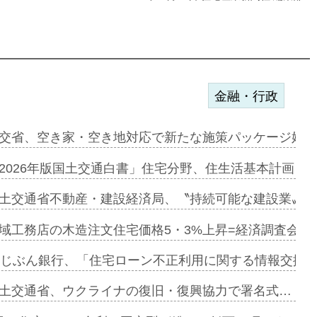
金融・行政
ァミーレキ…
交省、空き家・空き地対応で新たな施策パッケージ始動
にも城南エ…
2026年版国土交通白書」住宅分野、住生活基本計画を
融合型の賃…
土交通省不動産・建設経済局、〝持続可能な建設業〟の
デンカフェ…
域工務店の木造注文住宅価格5・3%上昇=経済調査会「
協業=お互…
uじぶん銀行、「住宅ローン不正利用に関する情報交換協
のコリビング…
土交通省、ウクライナの復旧・復興協力で署名式…