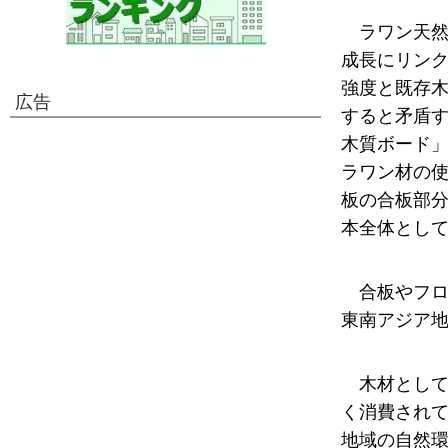
ラワン天
成長にリン
強度と既存
広告
すると矛盾
木質ボード」
ラワン材の
板の合板部
本全体として
合板やフ
東南アジア
木材とし
く消費されて
地域の自然環