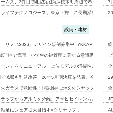
ホームズ、3件目防犯認定住宅=桜木町周辺で希少価値の
7
ムライフテクノロジーズ、東京・押上に長期滞在型ホテル
2
設備・建材
上リノベ2026」デザイン事例募集中=YKKAP…
総
物理鍵で管理、小学生の鍵管理に関する意識調査=Natur
プ
トーン」をリニューアル、上位モデルの清掃性と安全性追
全
で減収も利益改善、26年5月期決算を発表、今期は増収
2
防火ガラスで意匠性・視認性向上=文化シヤッター…
全
クラップからアルミを分離、アサヒセイレンらと協働開発
J
ン軸足にシェア拡大目指す=クリナップ…
A