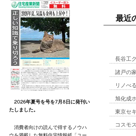
最近
長谷工
諸戸の
リノべ
旭化成
2026年夏号を号を7月8日に発刊い
たしました。
東京セ
コスモ
消費者向けの読んで得するノウハ
ウを満載した無料住宅情報紙「ユー