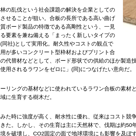
然林の乱伐という社会課題の解決を企業としての
クさせることが狙い。合板の長所である高い曲げ
木質ボード製品の特徴である高剛性という、一見
する要素を兼ね備える「まったく新しいタイプの
(同社)として実用化。耐久性やコストの観点で
使用が多いコンクリート型枠材およびプリント合
分の代替材などとして、ボード形状での供給のほか製造
使用されるラワンをゼロに」(同)につなげたい意向だ。
ローリングの基材などに使われているラワン合板の素材
地域に生育する樹木だ。
てみた時に強度が高く、耐水性に優れ、従来はコスト競
きた。しかし、その生育は主に天然林で、伐期は約50
境を破壊し、CO2固定の面で地球環境にも影響を及ぼ