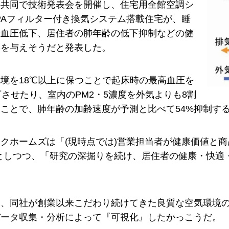
と共同で技術発表会を開催し、住宅用全館空調シ
PAフィルター付き換気システム搭載住宅が、睡
や血圧低下、居住者の肺年齢の低下抑制などの健
響を与えそうだと発表した。
境を18℃以上に保つことで起床時の最高血圧を
下させたり、室内のPM2・5濃度を外気よりも8割
ことで、肺年齢の加齢速度が予測と比べて54%抑制す
クホームズは「(現時点では)営業担当者が健康価値と
としつつ、「研究の深掘りを続け、居住者の健康・快適
は、同社が創業以来こだわり続けてきた良質な空気環境
データ収集・分析によって『可視化』したかっこうだ。