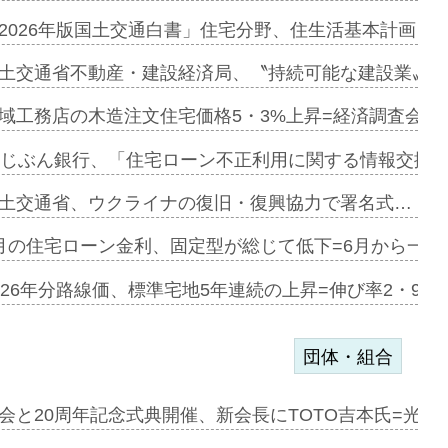
に起用…
2026年版国土交通白書」住宅分野、住生活基本計画を
ァミーレキ…
土交通省不動産・建設経済局、〝持続可能な建設業〟の
にも城南エ…
域工務店の木造注文住宅価格5・3%上昇=経済調査会「
融合型の賃…
uじぶん銀行、「住宅ローン不正利用に関する情報交換協
デンカフェ…
土交通省、ウクライナの復旧・復興協力で署名式…
協業=お互…
月の住宅ローン金利、固定型が総じて低下=6月から一転
のコリビング…
026年分路線価、標準宅地5年連続の上昇=伸び率2・9%
団体・組合
を提案=P…
会と20周年記念式典開催、新会長にTOTO吉本氏=光触