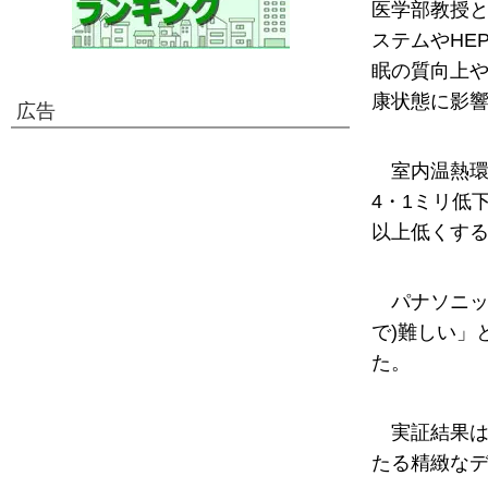
医学部教授
ステムやHE
眠の質向上
康状態に影
広告
室内温熱環
4・1ミリ低
以上低くする
パナソニッ
で)難しい」
た。
実証結果
たる精緻な