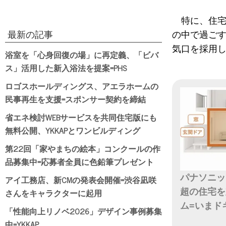
特に、住宅
最新の記事
の中で過ごす
気口を採用
浴室を「心身回復の場」に再定義、「ビバ
ス」活用した新入浴法を提案=PHS
ロゴスホールディングス、アエラホームの
民事再生を支援=スポンサー契約を締結
省エネ検討WEBサービスを共同住宅版にも
無料公開、YKKAPとワンビルディング
第22回「家やまちの絵本」コンクールの作
品募集中=応募者全員に色鉛筆プレゼント
パナソニッ
アイ工務店、新CMの発表会開催=渋谷凪咲
さんをキャラクターに起用
超の住宅を
ム=いまド
「性能向上リノベ2026」デザイン事例募集
中=YKKAP