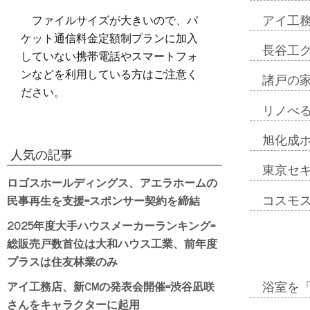
ファイルサイズが大きいので、パ
アイ工
ケット通信料金定額制プランに加入
長谷工
していない携帯電話やスマートフォ
ンなどを利用している方はご注意く
諸戸の
ださい。
リノべ
旭化成
人気の記事
東京セ
ロゴスホールディングス、アエラホームの
民事再生を支援=スポンサー契約を締結
コスモ
2025年度大手ハウスメーカーランキング=
総販売戸数首位は大和ハウス工業、前年度
プラスは住友林業のみ
アイ工務店、新CMの発表会開催=渋谷凪咲
浴室を
さんをキャラクターに起用