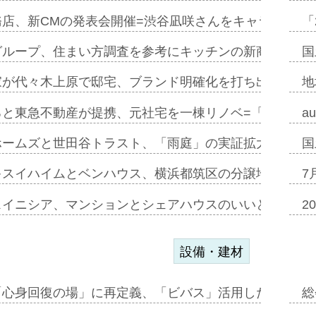
務店、新CMの発表会開催=渋谷凪咲さんをキャラクター
「
グループ、住まい方調査を参考にキッチンの新商品=「フ
国
家が代々木上原で邸宅、ブランド明確化を打ち出す=年内
地
ると東急不動産が提携、元社宅を一棟リノベ=「職住遊」
a
ホームズと世田谷トラスト、「雨庭」の実証拡大へ=ガー
国
キスイハイムとベンハウス、横浜都筑区の分譲地開発で初
7
スイニシア、マンションとシェアハウスのいいとこどり
2
設備・建材
「心身回復の場」に再定義、「ビバス」活用した新入浴法
総