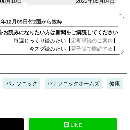
年08月10日
日付
2023年05月04日
21年12月09日付2面から抜粋
をお読みになりたい方は新聞をご購読してください
毎週じっくり読みたい【
定期購読のご案内
】
今スグ読みたい【
電子版で購読する
】
パナソニック
パナソニックホームズ
健康
LINE