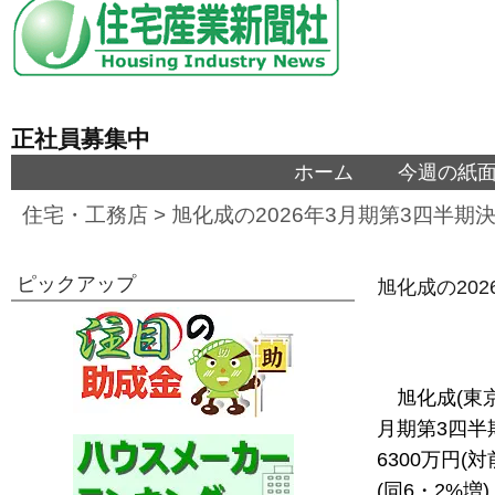
正社員募集中
ホーム
今週の紙
住宅・工務店
>
旭化成の2026年3月期第3四半
ピックアップ
旭化成の20
旭化成(東
月期第3四半
6300万円(
(同6・2%