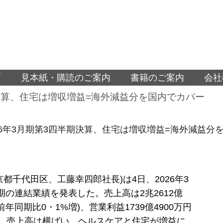
面
見本紙・購読のご案内
書籍のご案内
会社
期決算、住宅は増収増益=海外減益分を国内でカバー
26年3月期第3四半期決算、住宅は増収増益=海外減益分
京都千代田区、工藤幸四郎社長)は4日、2026年3
期の連結業績を発表した。売上高は2兆2612億
対前年同期比0・1%増)、営業利益1739億4900万円
増)。売上高は横ばい、ヘルスケアと住宅が増益に