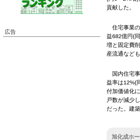
貢献した。
住宅事業の
広告
益682億円
増と固定費
産流通など
国内住宅事
益率は12%
付加価値化
戸数が減少
だった。建築
旭化成ホー