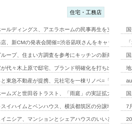
住宅・工務店
ホールディングス、アエラホームの民事再生を支援=スポ
国
務店、新CMの発表会開催=渋谷凪咲さんをキャラクター
「
グループ、住まい方調査を参考にキッチンの新商品=「フ
国
家が代々木上原で邸宅、ブランド明確化を打ち出す=年内
地
ると東急不動産が提携、元社宅を一棟リノベ=「職住遊」
a
ホームズと世田谷トラスト、「雨庭」の実証拡大へ=ガー
国
キスイハイムとベンハウス、横浜都筑区の分譲地開発で初
7
スイニシア、マンションとシェアハウスのいいとこどり
2