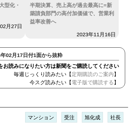
大型化・
半期決算、売上高が過去最高に=新
築請負部門の高付加価値で、営業利
益率改善へ
年02月27日
日付
2023年11月16日
26年02月17日付1面から抜粋
をお読みになりたい方は新聞をご購読してください
毎週じっくり読みたい【
定期購読のご案内
】
今スグ読みたい【
電子版で購読する
】
マンション
受注
旭化成
社長