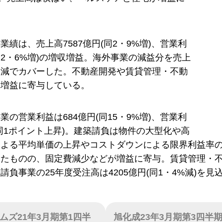
業績は、売上高7587億円(同2・9%増)、営業利
(同2・6%増)の増収増益。海外事業の減益分を売上
削減でカバーした。不動産開発や賃貸管理・不動
も増益に寄与している。
業の営業利益は684億円(同15・9%増)、営業利
(同1ポイント上昇)。建築請負は物件の大型化や高
による平均単価の上昇やコストダウンによる限界利益率
したものの、固定費減少などが増益に寄与。賃貸管理・
請負事業の25年度受注高は4205億円(同1・4%減)を見
ムズ21年3月期第1四半
旭化成23年3月期第3四半