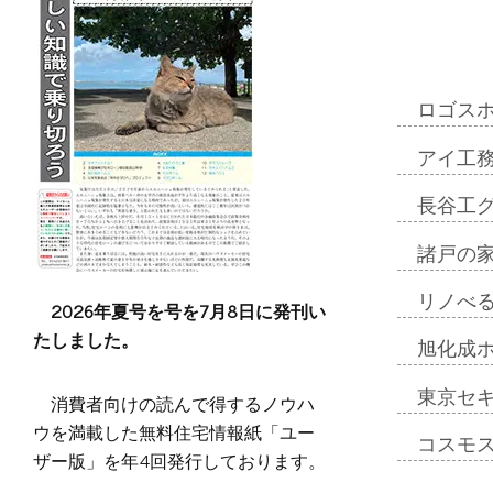
ロゴス
アイ工
長谷工
諸戸の
リノべ
2026年夏号を号を7月8日に発刊い
たしました。
旭化成
東京セ
消費者向けの読んで得するノウハ
ウを満載した無料住宅情報紙「ユー
コスモ
ザー版」を年4回発行しております。