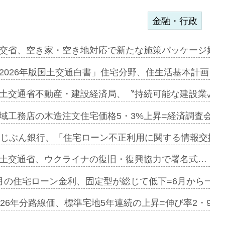
金融・行政
ンサー契約…
交省、空き家・空き地対応で新たな施策パッケージ始動
に起用…
2026年版国土交通白書」住宅分野、住生活基本計画を
ァミーレキ…
土交通省不動産・建設経済局、〝持続可能な建設業〟の
にも城南エ…
域工務店の木造注文住宅価格5・3%上昇=経済調査会「
融合型の賃…
uじぶん銀行、「住宅ローン不正利用に関する情報交換協
デンカフェ…
土交通省、ウクライナの復旧・復興協力で署名式…
協業=お互…
月の住宅ローン金利、固定型が総じて低下=6月から一転
のコリビング…
026年分路線価、標準宅地5年連続の上昇=伸び率2・9%