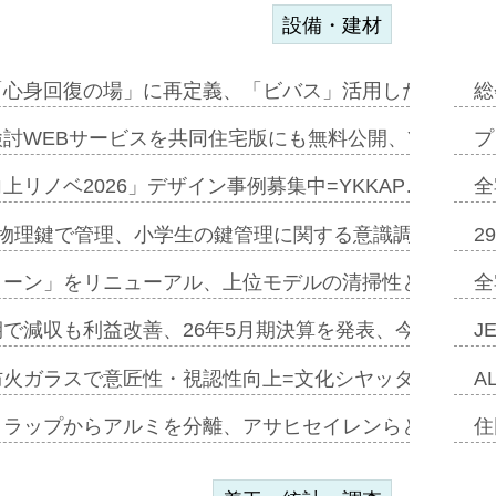
設備・建材
「心身回復の場」に再定義、「ビバス」活用した新入浴法
総
討WEBサービスを共同住宅版にも無料公開、YKKAP
プ
上リノベ2026」デザイン事例募集中=YKKAP…
全
物理鍵で管理、小学生の鍵管理に関する意識調査=Natur
2
トーン」をリニューアル、上位モデルの清掃性と安全性追
全
で減収も利益改善、26年5月期決算を発表、今期は増収
J
防火ガラスで意匠性・視認性向上=文化シヤッター…
A
クラップからアルミを分離、アサヒセイレンらと協働開発
住