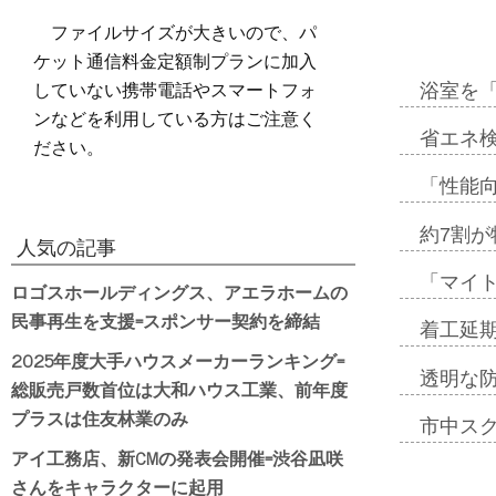
ファイルサイズが大きいので、パ
ケット通信料金定額制プランに加入
していない携帯電話やスマートフォ
浴室を
ンなどを利用している方はご注意く
省エネ検
ださい。
「性能向
約7割が
人気の記事
「マイ
ロゴスホールディングス、アエラホームの
民事再生を支援=スポンサー契約を締結
着工延期
2025年度大手ハウスメーカーランキング=
透明な
総販売戸数首位は大和ハウス工業、前年度
プラスは住友林業のみ
市中ス
アイ工務店、新CMの発表会開催=渋谷凪咲
さんをキャラクターに起用