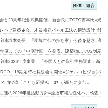
団体・組合
を提案=P…
会と20周年記念式典開催、新会長にTOTO吉本氏=光触
とワンビ…
レハブ建築協会、木質接着パネル工法の構造設計指針を
宅連坂本会長、「団塊世代の持ち家」今後を懸念=高齢
e…
9年度までの「中期計画」を発表、建築物LCCO2制度へ
加=リンナ…
宅連2026年度事業、「外国人との取引実務調査」新規に
見込む=…
ERCO、18期定時社員総会を開催=ジェルコビジョン203
LIA=第7弾「こども応援PJ」3社が新たに参加…
開始=三協…
団連の2026年度活動方針=流通市場活性化へ、検査・