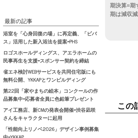
期決算=期
期は減収減
最新の記事
日付
浴室を「心身回復の場」に再定義、「ビバ
ス」活用した新入浴法を提案=PHS
ロゴスホールディングス、アエラホームの
民事再生を支援=スポンサー契約を締結
省エネ検討WEBサービスを共同住宅版にも
無料公開、YKKAPとワンビルディング
第22回「家やまちの絵本」コンクールの作
品募集中=応募者全員に色鉛筆プレゼント
この
アイ工務店、新CMの発表会開催=渋谷凪咲
さんをキャラクターに起用
「性能向上リノベ2026」デザイン事例募集
中=YKKAP