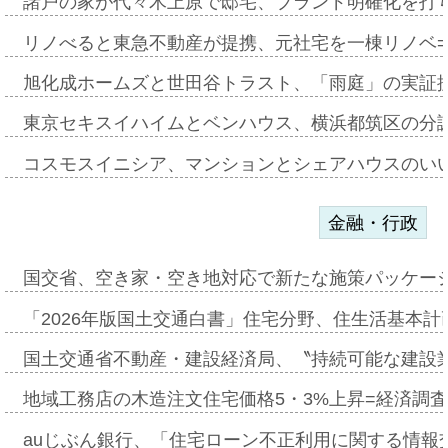
諸戸の家が代々木上原で邸宅、ブランド明確化を打
リノべると東急不動産が提携、元社宅を一棟リノベ
旭化成ホームズと世田谷トラスト、「雨庭」の実証
東京セキスイハイムとベンハウス、横浜都筑区の分
コスモスイニシア、マンションとシェアハウスのい
金融・行政
国交省、空き家・空き地対応で新たな施策パッケー
「2026年版国土交通白書」住宅分野、住生活基本計
国土交通省不動産・建設経済局、〝持続可能な建設
地域工務店の木造注文住宅価格5・3%上昇=経済調
auじぶん銀行、「住宅ローン不正利用に関する情報