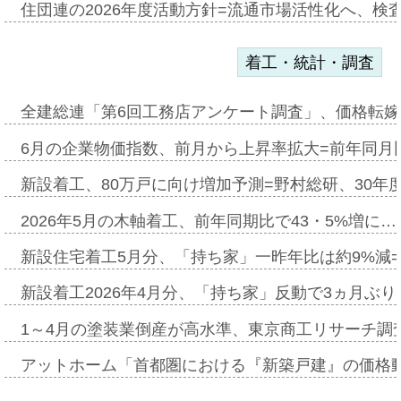
住団連の2026年度活動方針=流通市場活性化へ、検
着工・統計・調査
全建総連「第6回工務店アンケート調査」、価格転嫁
6月の企業物価指数、前月から上昇率拡大=前年同月比
新設着工、80万戸に向け増加予測=野村総研、30年
2026年5月の木軸着工、前年同期比で43・5%増に…
新設住宅着工5月分、「持ち家」一昨年比は約9%減=
新設着工2026年4月分、「持ち家」反動で3ヵ月ぶ
1～4月の塗装業倒産が高水準、東京商工リサーチ調
アットホーム「首都圏における『新築戸建』の価格