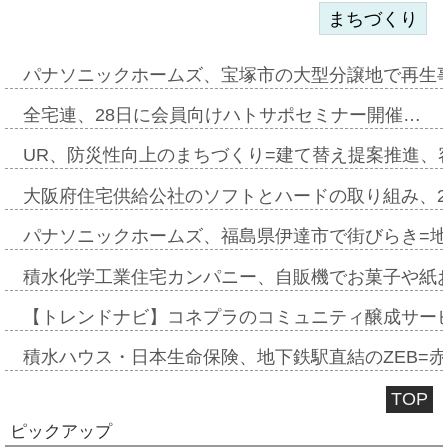
まちづくり
パナソニックホームズ、宝塚市の大型分譲地で再生
全宅連、28日に会員向けハトサポセミナー開催…
UR、防災性向上のまちづくり=建て替え提案推進、
大阪府住宅供給公社のソフトとハードの取り組み、2
パナソニックホームズ、福島県伊達市で街びらき=
積水化学工業住宅カンパニー、自販機でお菓子や紙
【トレンドナビ】コネプラのコミュニティ醸成サー
積水ハウス・日本生命保険、地下鉄駅直結のZEB=赤坂
TOP
ピックアップ