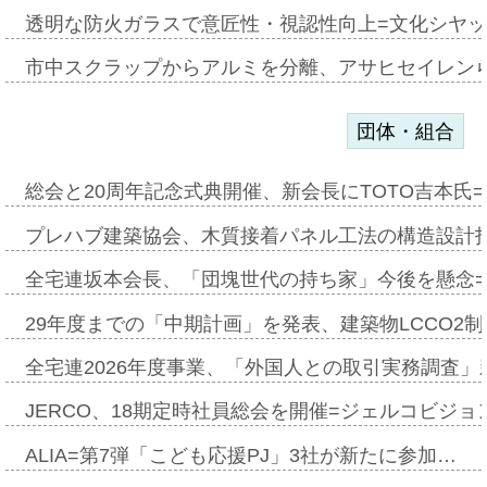
透明な防火ガラスで意匠性・視認性向上=文化シヤ
市中スクラップからアルミを分離、アサヒセイレン
団体・組合
総会と20周年記念式典開催、新会長にTOTO吉本氏
プレハブ建築協会、木質接着パネル工法の構造設計
全宅連坂本会長、「団塊世代の持ち家」今後を懸念
29年度までの「中期計画」を発表、建築物LCCO2
全宅連2026年度事業、「外国人との取引実務調査」新
JERCO、18期定時社員総会を開催=ジェルコビジョン
ALIA=第7弾「こども応援PJ」3社が新たに参加…