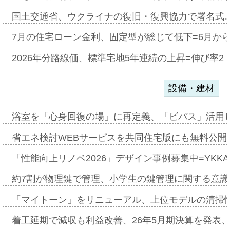
国土交通省、ウクライナの復旧・復興協力で署名式
7月の住宅ローン金利、固定型が総じて低下=6月か
2026年分路線価、標準宅地5年連続の上昇=伸び率2・
設備・建材
浴室を「心身回復の場」に再定義、「ビバス」活用し
省エネ検討WEBサービスを共同住宅版にも無料公開、
「性能向上リノベ2026」デザイン事例募集中=YKKA
約7割が物理鍵で管理、小学生の鍵管理に関する意識調査
「マイトーン」をリニューアル、上位モデルの清掃
着工延期で減収も利益改善、26年5月期決算を発表