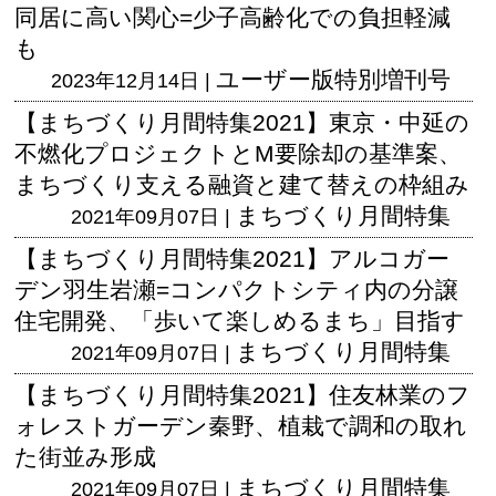
同居に高い関心=少子高齢化での負担軽減
も
ユーザー版
特別増刊号
2023年12月14日 |
【まちづくり月間特集2021】東京・中延の
不燃化プロジェクトとM要除却の基準案、
まちづくり支える融資と建て替えの枠組み
まちづくり月間特集
2021年09月07日 |
【まちづくり月間特集2021】アルコガー
デン羽生岩瀬=コンパクトシティ内の分譲
住宅開発、「歩いて楽しめるまち」目指す
まちづくり月間特集
2021年09月07日 |
【まちづくり月間特集2021】住友林業のフ
ォレストガーデン秦野、植栽で調和の取れ
た街並み形成
まちづくり月間特集
2021年09月07日 |