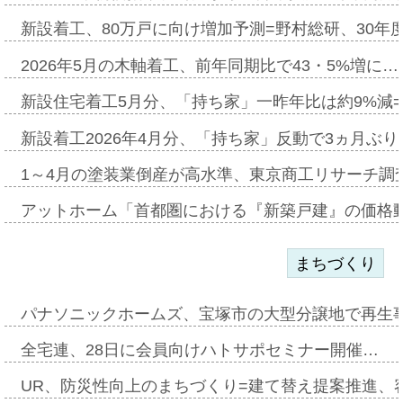
新設着工、80万戸に向け増加予測=野村総研、30年
2026年5月の木軸着工、前年同期比で43・5%増に…
新設住宅着工5月分、「持ち家」一昨年比は約9%減=
新設着工2026年4月分、「持ち家」反動で3ヵ月ぶ
1～4月の塗装業倒産が高水準、東京商工リサーチ調
アットホーム「首都圏における『新築戸建』の価格
まちづくり
パナソニックホームズ、宝塚市の大型分譲地で再生
全宅連、28日に会員向けハトサポセミナー開催…
UR、防災性向上のまちづくり=建て替え提案推進、