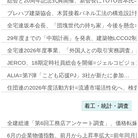
総会と20周年記念式典開催、新会長にTOTO吉本氏
プレハブ建築協会、木質接着パネル工法の構造設計
全宅連坂本会長、「団塊世代の持ち家」今後を懸念
29年度までの「中期計画」を発表、建築物LCCO2
全宅連2026年度事業、「外国人との取引実務調査」新
JERCO、18期定時社員総会を開催=ジェルコビジョン
ALIA=第7弾「こども応援PJ」3社が新たに参加…
住団連の2026年度活動方針=流通市場活性化へ、検
着工・統計・調査
全建総連「第6回工務店アンケート調査」、価格転嫁
6月の企業物価指数、前月から上昇率拡大=前年同月比