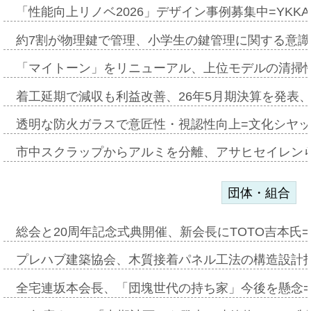
「性能向上リノベ2026」デザイン事例募集中=YKKA
約7割が物理鍵で管理、小学生の鍵管理に関する意識調査
「マイトーン」をリニューアル、上位モデルの清掃
着工延期で減収も利益改善、26年5月期決算を発表
透明な防火ガラスで意匠性・視認性向上=文化シヤ
市中スクラップからアルミを分離、アサヒセイレン
団体・組合
総会と20周年記念式典開催、新会長にTOTO吉本氏
プレハブ建築協会、木質接着パネル工法の構造設計
全宅連坂本会長、「団塊世代の持ち家」今後を懸念