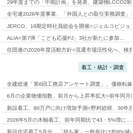
29年度までの「中期計画」を発表、建築物LCCO2
全宅連2026年度事業、「外国人との取引実務調査」新
JERCO、18期定時社員総会を開催=ジェルコビジョン
ALIA=第7弾「こども応援PJ」3社が新たに参加…
住団連の2026年度活動方針=流通市場活性化へ、検
着工・統計・調査
全建総連「第6回工務店アンケート調査」、価格転嫁
6月の企業物価指数、前月から上昇率拡大=前年同月比
新設着工、80万戸に向け増加予測=野村総研、30年
2026年5月の木軸着工、前年同期比で43・5%増に…
新設住宅着工5月分、「持ち家」一昨年比は約9%減=