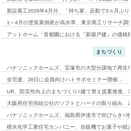
新設着工2026年4月分、「持ち家」反動で3ヵ月ぶ
1～4月の塗装業倒産が高水準、東京商工リサーチ調
アットホーム「首都圏における『新築戸建』の価格
まちづくり
パナソニックホームズ、宝塚市の大型分譲地で再生
全宅連、28日に会員向けハトサポセミナー開催…
UR、防災性向上のまちづくり=建て替え提案推進、
大阪府住宅供給公社のソフトとハードの取り組み、2
パナソニックホームズ、福島県伊達市で街びらき=
積水化学工業住宅カンパニー、自販機でお菓子や紙