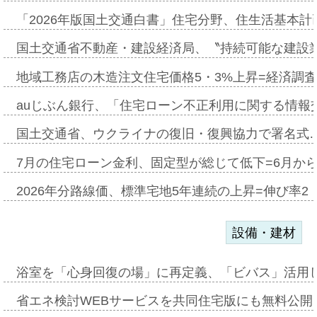
「2026年版国土交通白書」住宅分野、住生活基本計
国土交通省不動産・建設経済局、〝持続可能な建設
地域工務店の木造注文住宅価格5・3%上昇=経済調
auじぶん銀行、「住宅ローン不正利用に関する情報
国土交通省、ウクライナの復旧・復興協力で署名式
7月の住宅ローン金利、固定型が総じて低下=6月か
2026年分路線価、標準宅地5年連続の上昇=伸び率2・
設備・建材
浴室を「心身回復の場」に再定義、「ビバス」活用し
省エネ検討WEBサービスを共同住宅版にも無料公開、