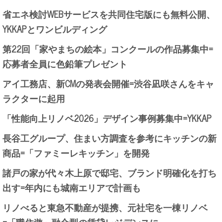
省エネ検討WEBサービスを共同住宅版にも無料公開、
YKKAPとワンビルディング
第22回「家やまちの絵本」コンクールの作品募集中=
応募者全員に色鉛筆プレゼント
アイ工務店、新CMの発表会開催=渋谷凪咲さんをキャ
ラクターに起用
「性能向上リノベ2026」デザイン事例募集中=YKKAP
長谷工グループ、住まい方調査を参考にキッチンの新
商品=「ファミーレキッチン」を開発
諸戸の家が代々木上原で邸宅、ブランド明確化を打ち
出す=年内にも城南エリアで計画も
リノべると東急不動産が提携、元社宅を一棟リノベ
=「職住遊」融合型の賃貸レジデンスに