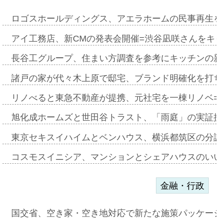
ロゴスホールディングス、アエラホームの民事再生
アイ工務店、新CMの発表会開催=渋谷凪咲さんをキ
長谷工グループ、住まい方調査を参考にキッチンの
諸戸の家が代々木上原で邸宅、ブランド明確化を打
リノべると東急不動産が提携、元社宅を一棟リノベ
旭化成ホームズと世田谷トラスト、「雨庭」の実証
東京セキスイハイムとベンハウス、横浜都筑区の分
コスモスイニシア、マンションとシェアハウスのい
金融・行政
国交省、空き家・空き地対応で新たな施策パッケー