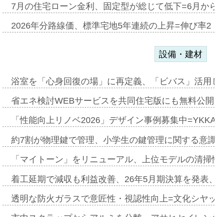
7月の住宅ローン金利、固定型が総じて低下=6月か
2026年分路線価、標準宅地5年連続の上昇=伸び率2・
設備・建材
浴室を「心身回復の場」に再定義、「ビバス」活用し
省エネ検討WEBサービスを共同住宅版にも無料公開、
「性能向上リノベ2026」デザイン事例募集中=YKKA
約7割が物理鍵で管理、小学生の鍵管理に関する意識調査
「マイトーン」をリニューアル、上位モデルの清掃
着工延期で減収も利益改善、26年5月期決算を発表
透明な防火ガラスで意匠性・視認性向上=文化シヤ