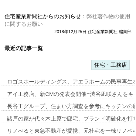
住宅産業新聞社からのお知らせ：
弊社著作物の使用
に関するお願い
2018年12月25日 住宅産業新聞社 編集部
最近の記事一覧
住宅・工務店
ロゴスホールディングス、アエラホームの民事再生
アイ工務店、新CMの発表会開催=渋谷凪咲さんをキ
長谷工グループ、住まい方調査を参考にキッチンの
諸戸の家が代々木上原で邸宅、ブランド明確化を打
リノべると東急不動産が提携、元社宅を一棟リノベ