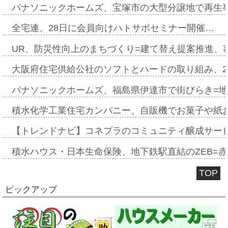
パナソニックホームズ、宝塚市の大型分譲地で再生
全宅連、28日に会員向けハトサポセミナー開催…
UR、防災性向上のまちづくり=建て替え提案推進、
大阪府住宅供給公社のソフトとハードの取り組み、2
パナソニックホームズ、福島県伊達市で街びらき=
積水化学工業住宅カンパニー、自販機でお菓子や紙
【トレンドナビ】コネプラのコミュニティ醸成サー
積水ハウス・日本生命保険、地下鉄駅直結のZEB=赤坂
TOP
ピックアップ