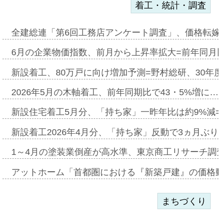
着工・統計・調査
全建総連「第6回工務店アンケート調査」、価格転嫁
6月の企業物価指数、前月から上昇率拡大=前年同月比
新設着工、80万戸に向け増加予測=野村総研、30年
2026年5月の木軸着工、前年同期比で43・5%増に…
新設住宅着工5月分、「持ち家」一昨年比は約9%減=
新設着工2026年4月分、「持ち家」反動で3ヵ月ぶ
1～4月の塗装業倒産が高水準、東京商工リサーチ調
アットホーム「首都圏における『新築戸建』の価格
まちづくり