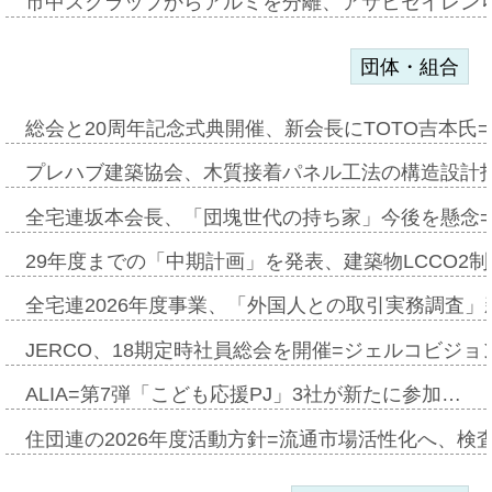
市中スクラップからアルミを分離、アサヒセイレン
団体・組合
総会と20周年記念式典開催、新会長にTOTO吉本氏
プレハブ建築協会、木質接着パネル工法の構造設計
全宅連坂本会長、「団塊世代の持ち家」今後を懸念
29年度までの「中期計画」を発表、建築物LCCO2
全宅連2026年度事業、「外国人との取引実務調査」新
JERCO、18期定時社員総会を開催=ジェルコビジョン
ALIA=第7弾「こども応援PJ」3社が新たに参加…
住団連の2026年度活動方針=流通市場活性化へ、検