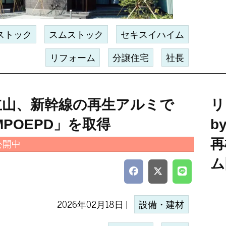
ストック
スムストック
セキスイハイム
リフォーム
分譲住宅
社長
立山、新幹線の再生アルミで
リ
MPOEPD」を取得
b
再
公開中
ム
2026年02月18日 |
設備・建材