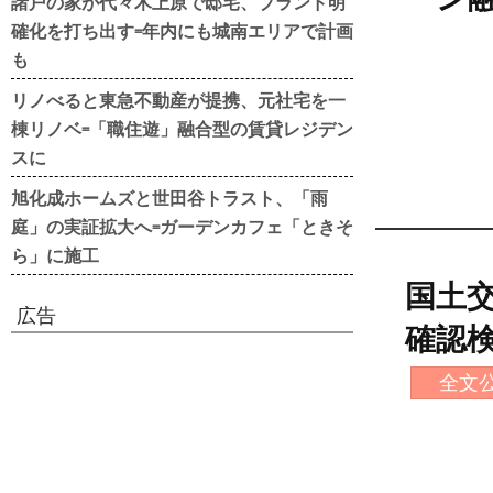
諸戸の家が代々木上原で邸宅、ブランド明
確化を打ち出す=年内にも城南エリアで計画
も
リノべると東急不動産が提携、元社宅を一
棟リノベ=「職住遊」融合型の賃貸レジデン
スに
旭化成ホームズと世田谷トラスト、「雨
庭」の実証拡大へ=ガーデンカフェ「ときそ
ら」に施工
国土
広告
確認
全文