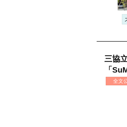
三協
「Su
全文