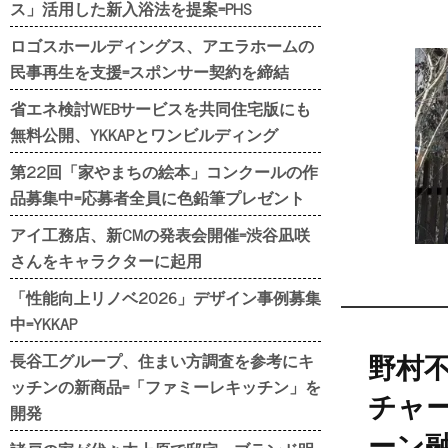
ス」活用した新入浴法を提案=PHS
ロゴスホールディングス、アエラホームの
民事再生を支援=スポンサー契約を締結
省エネ検討WEBサービスを共同住宅版にも
無料公開、YKKAPとワンビルディング
第22回「家やまちの絵本」コンクールの作
品募集中=応募者全員に色鉛筆プレゼント
アイ工務店、新CMの発表会開催=渋谷凪咲
さんをキャラクターに起用
「性能向上リノベ2026」デザイン事例募集
中=YKKAP
長谷工グループ、住まい方調査を参考にキ
野村
ッチンの新商品=「ファミーレキッチン」を
チャ
開発
ーン