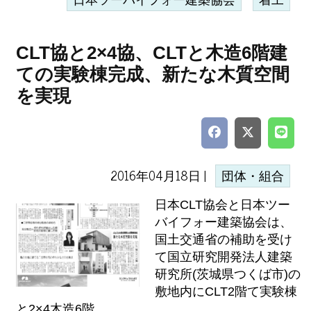
日本ツーバイフォー建築協会
着工
CLT協と2×4協、CLTと木造6階建
ての実験棟完成、新たな木質空間
を実現
2016年04月18日 |
団体・組合
日本CLT協会と日本ツー
バイフォー建築協会は、
国土交通省の補助を受け
て国立研究開発法人建築
研究所(茨城県つくば市)の
敷地内にCLT2階て実験棟
と2×4木造6階...