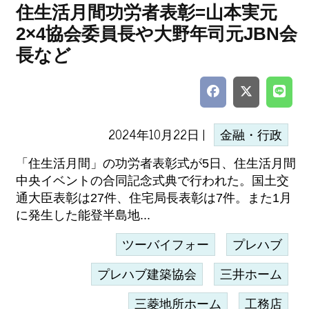
住生活月間功労者表彰=山本実元
2×4協会委員長や大野年司元JBN会
長など
2024年10月22日 |
金融・行政
「住生活月間」の功労者表彰式が5日、住生活月間
中央イベントの合同記念式典で行われた。国土交
通大臣表彰は27件、住宅局長表彰は7件。また1月
に発生した能登半島地...
ツーバイフォー
プレハブ
プレハブ建築協会
三井ホーム
三菱地所ホーム
工務店