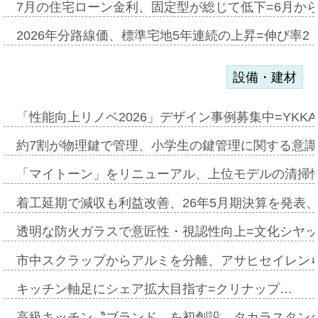
7月の住宅ローン金利、固定型が総じて低下=6月か
2026年分路線価、標準宅地5年連続の上昇=伸び率2・
設備・建材
「性能向上リノベ2026」デザイン事例募集中=YKKA
約7割が物理鍵で管理、小学生の鍵管理に関する意識調査
「マイトーン」をリニューアル、上位モデルの清掃
着工延期で減収も利益改善、26年5月期決算を発表
透明な防火ガラスで意匠性・視認性向上=文化シヤ
市中スクラップからアルミを分離、アサヒセイレン
キッチン軸足にシェア拡大目指す=クリナップ…
高級キッチン〝ブランド〟を初創設、タカラスタン