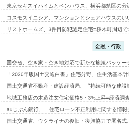
東京セキスイハイムとベンハウス、横浜都筑区の分
コスモスイニシア、マンションとシェアハウスのい
リストホームズ、3件目防犯認定住宅=桜木町周辺で
金融・行政
国交省、空き家・空き地対応で新たな施策パッケー
「2026年版国土交通白書」住宅分野、住生活基本計
国土交通省不動産・建設経済局、〝持続可能な建設
地域工務店の木造注文住宅価格5・3%上昇=経済調
auじぶん銀行、「住宅ローン不正利用に関する情報
国土交通省、ウクライナの復旧・復興協力で署名式