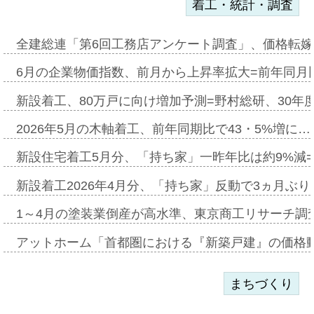
着工・統計・調査
全建総連「第6回工務店アンケート調査」、価格転嫁
6月の企業物価指数、前月から上昇率拡大=前年同月比
新設着工、80万戸に向け増加予測=野村総研、30年
2026年5月の木軸着工、前年同期比で43・5%増に…
新設住宅着工5月分、「持ち家」一昨年比は約9%減=
新設着工2026年4月分、「持ち家」反動で3ヵ月ぶ
1～4月の塗装業倒産が高水準、東京商工リサーチ調
アットホーム「首都圏における『新築戸建』の価格
まちづくり