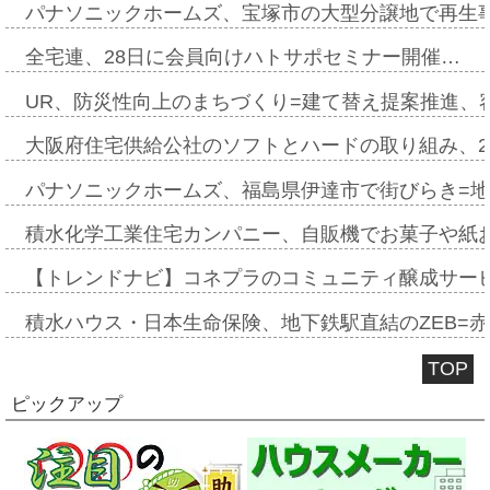
パナソニックホームズ、宝塚市の大型分譲地で再生
全宅連、28日に会員向けハトサポセミナー開催…
UR、防災性向上のまちづくり=建て替え提案推進、
大阪府住宅供給公社のソフトとハードの取り組み、2
パナソニックホームズ、福島県伊達市で街びらき=
積水化学工業住宅カンパニー、自販機でお菓子や紙
【トレンドナビ】コネプラのコミュニティ醸成サー
積水ハウス・日本生命保険、地下鉄駅直結のZEB=赤坂
TOP
ピックアップ