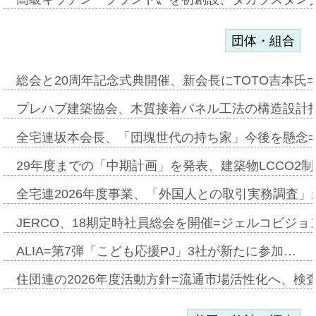
団体・組合
総会と20周年記念式典開催、新会長にTOTO吉本氏
プレハブ建築協会、木質接着パネル工法の構造設計
全宅連坂本会長、「団塊世代の持ち家」今後を懸念
29年度までの「中期計画」を発表、建築物LCCO2
全宅連2026年度事業、「外国人との取引実務調査」新
JERCO、18期定時社員総会を開催=ジェルコビジョン
ALIA=第7弾「こども応援PJ」3社が新たに参加…
住団連の2026年度活動方針=流通市場活性化へ、検