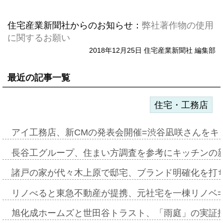
住宅産業新聞社からのお知らせ：
弊社著作物の使用
に関するお願い
2018年12月25日 住宅産業新聞社 編集部
最近の記事一覧
住宅・工務店
アイ工務店、新CMの発表会開催=渋谷凪咲さんをキ
長谷工グループ、住まい方調査を参考にキッチンの
諸戸の家が代々木上原で邸宅、ブランド明確化を打
リノべると東急不動産が提携、元社宅を一棟リノベ
旭化成ホームズと世田谷トラスト、「雨庭」の実証