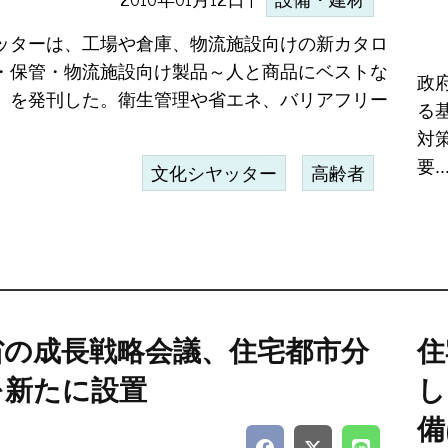
設備・建材
ッターは、工場や倉庫、物流施設向けの新カタロ
・保管・物流施設向け製品～人と商品にベストな
政
」を発刊した。衛生管理や省エネ、バリアフリー
る
対
要..
文化シヤッター
高齢者
省の成長戦略会議、住宅都市分
住
を新たに設置
し
備