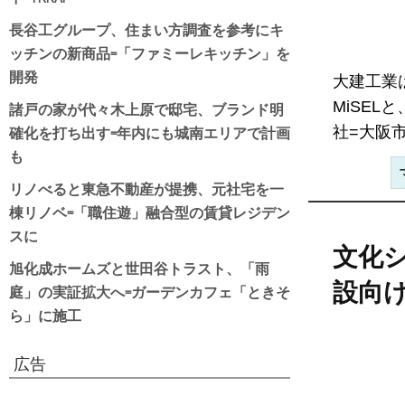
長谷工グループ、住まい方調査を参考にキ
ッチンの新商品=「ファミーレキッチン」を
開発
大建工業
諸戸の家が代々木上原で邸宅、ブランド明
MiSE
確化を打ち出す=年内にも城南エリアで計画
社=大阪市
も
リノべると東急不動産が提携、元社宅を一
棟リノベ=「職住遊」融合型の賃貸レジデン
スに
文化
旭化成ホームズと世田谷トラスト、「雨
設向
庭」の実証拡大へ=ガーデンカフェ「ときそ
ら」に施工
広告