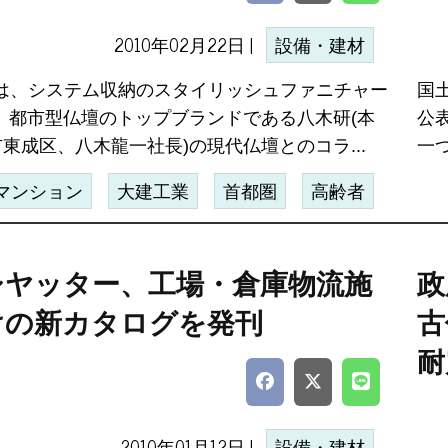
2010年02月22日 |
設備・建材
は、システム収納のスタイリッシュファニチャー
国
Lと、都市型仏壇のトップブランドである八木研(本
公
東成区、八木龍一社長)の現代仏壇とのコラ...
一
マンション
大建工業
首都圏
高齢者
シヤッター、工場・倉庫物流施
政
けの新カタログを発刊
古
耐
2010年01月12日 |