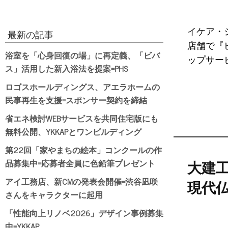
イケア・
最新の記事
店舗で『
浴室を「心身回復の場」に再定義、「ビバ
ップサー
ス」活用した新入浴法を提案=PHS
ロゴスホールディングス、アエラホームの
民事再生を支援=スポンサー契約を締結
省エネ検討WEBサービスを共同住宅版にも
無料公開、YKKAPとワンビルディング
第22回「家やまちの絵本」コンクールの作
品募集中=応募者全員に色鉛筆プレゼント
大建
アイ工務店、新CMの発表会開催=渋谷凪咲
現代
さんをキャラクターに起用
「性能向上リノベ2026」デザイン事例募集
中=YKKAP