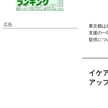
広告
東京都は
支援の一
提供につい
イケ
アッ