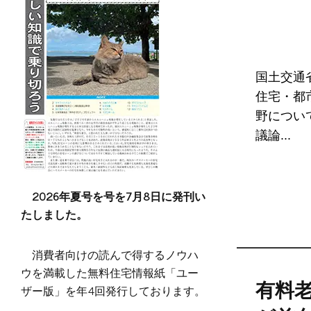
国土交通
住宅・都
野につい
議論...
2026年夏号を号を7月8日に発刊い
たしました。
消費者向けの読んで得するノウハ
ウを満載した無料住宅情報紙「ユー
有料
ザー版」を年4回発行しております。