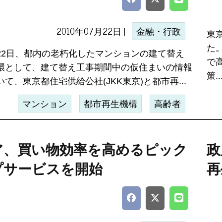
2010年07月22日 |
金融・行政
東
た
22日、都内の老朽化したマンションの建て替え
で
環として、建て替え工事期間中の仮住まいの情報
策..
て、東京都住宅供給公社(JKK東京)と都市再...
マンション
都市再生機構
高齢者
ア、買い物効率を高めるピック
政
プサービスを開始
再