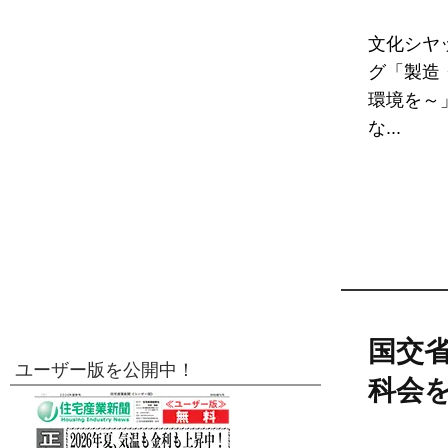
文化シヤ
グ「製造
環境を～
な...
国交
ユーザー版を公開中！
科会