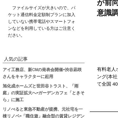
が前
ファイルサイズが大きいので、パ
意識
ケット通信料金定額制プランに加入
していない携帯電話やスマートフォ
ンなどを利用している方はご注意く
ださい。
人気の記事
アイ工務店、新CMの発表会開催=渋谷凪咲
有料老人
さんをキャラクターに起用
ング(本
て全国 4
旭化成ホームズと世田谷トラスト、「雨
庭」の実証拡大へ=ガーデンカフェ「ときそ
ら」に施工
リノべると東急不動産が提携、元社宅を一
棟リノベ=「職住遊」融合型の賃貸レジデン