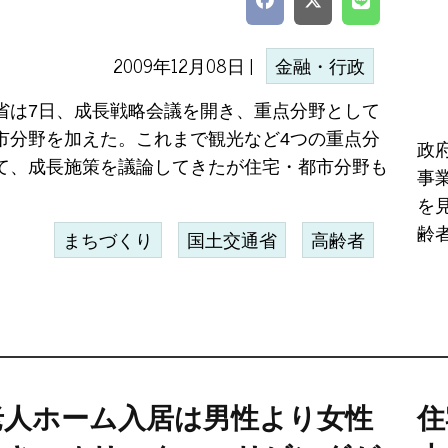
2009年12月08日 |
金融・行政
省は7日、成長戦略会議を開き、重点分野として
市分野を加えた。これまで観光など4つの重点分
政
て、成長施策を議論してきたが住宅・都市分野も
事
を
齢者.
まちづくり
国土交通省
高齢者
老人ホーム入居は男性より女性
住