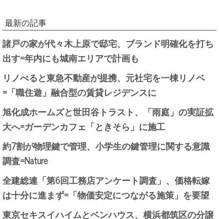
最新の記事
諸戸の家が代々木上原で邸宅、ブランド明確化を打ち
出す=年内にも城南エリアで計画も
リノべると東急不動産が提携、元社宅を一棟リノベ
=「職住遊」融合型の賃貸レジデンスに
旭化成ホームズと世田谷トラスト、「雨庭」の実証拡
大へ=ガーデンカフェ「ときそら」に施工
約7割が物理鍵で管理、小学生の鍵管理に関する意識
調査=Nature
全建総連「第6回工務店アンケート調査」、価格転嫁
は十分に進まず=「物価安定につながる施策」を要望
東京セキスイハイムとベンハウス、横浜都筑区の分譲