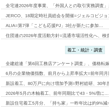
全宅連2026年度事業、「外国人との取引実務調査」新
JERCO、18期定時社員総会を開催=ジェルコビジョン
ALIA=第7弾「こども応援PJ」3社が新たに参加…
住団連の2026年度活動方針=流通市場活性化へ、検
着工・統計・調査
全建総連「第6回工務店アンケート調査」、価格転嫁
6月の企業物価指数、前月から上昇率拡大=前年同月比
新設着工、80万戸に向け増加予測=野村総研、30年
2026年5月の木軸着工、前年同期比で43・5%増に…
新設住宅着工5月分、「持ち家」一昨年比は約9%減=