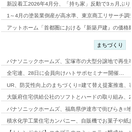
新設着工2026年4月分、「持ち家」反動で3ヵ月ぶ
1～4月の塗装業倒産が高水準、東京商工リサーチ調
アットホーム「首都圏における『新築戸建』の価格
まちづくり
パナソニックホームズ、宝塚市の大型分譲地で再生
全宅連、28日に会員向けハトサポセミナー開催…
UR、防災性向上のまちづくり=建て替え提案推進、
大阪府住宅供給公社のソフトとハードの取り組み、2
パナソニックホームズ、福島県伊達市で街びらき=
積水化学工業住宅カンパニー、自販機でお菓子や紙