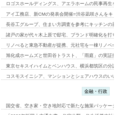
ロゴスホールディングス、アエラホームの民事再生
アイ工務店、新CMの発表会開催=渋谷凪咲さんをキ
長谷工グループ、住まい方調査を参考にキッチンの
諸戸の家が代々木上原で邸宅、ブランド明確化を打
リノべると東急不動産が提携、元社宅を一棟リノベ
旭化成ホームズと世田谷トラスト、「雨庭」の実証
東京セキスイハイムとベンハウス、横浜都筑区の分
コスモスイニシア、マンションとシェアハウスのい
金融・行政
国交省、空き家・空き地対応で新たな施策パッケー