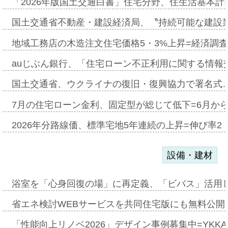
「2026年版国土交通白書」住宅分野、住生活基本計
国土交通省不動産・建設経済局、〝持続可能な建設
地域工務店の木造注文住宅価格5・3%上昇=経済調
auじぶん銀行、「住宅ローン不正利用に関する情報
国土交通省、ウクライナの復旧・復興協力で署名式
7月の住宅ローン金利、固定型が総じて低下=6月か
2026年分路線価、標準宅地5年連続の上昇=伸び率2・
設備・建材
浴室を「心身回復の場」に再定義、「ビバス」活用し
省エネ検討WEBサービスを共同住宅版にも無料公開、
「性能向上リノベ2026」デザイン事例募集中=YKKA