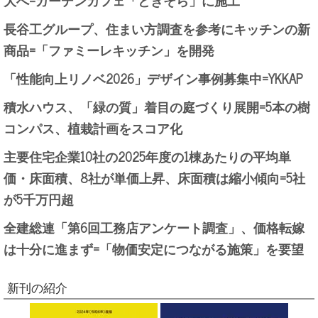
長谷工グループ、住まい方調査を参考にキッチンの新
商品=「ファミーレキッチン」を開発
「性能向上リノベ2026」デザイン事例募集中=YKKAP
積水ハウス、「緑の質」着目の庭づくり展開=5本の樹
コンパス、植栽計画をスコア化
主要住宅企業10社の2025年度の1棟あたりの平均単
価・床面積、8社が単価上昇、床面積は縮小傾向=5社
が5千万円超
全建総連「第6回工務店アンケート調査」、価格転嫁
は十分に進まず=「物価安定につながる施策」を要望
新刊の紹介