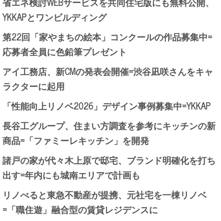
省エネ検討WEBサービスを共同住宅版にも無料公開、
YKKAPとワンビルディング
第22回「家やまちの絵本」コンクールの作品募集中=
応募者全員に色鉛筆プレゼント
アイ工務店、新CMの発表会開催=渋谷凪咲さんをキャ
ラクターに起用
「性能向上リノベ2026」デザイン事例募集中=YKKAP
長谷工グループ、住まい方調査を参考にキッチンの新
商品=「ファミーレキッチン」を開発
諸戸の家が代々木上原で邸宅、ブランド明確化を打ち
出す=年内にも城南エリアで計画も
リノべると東急不動産が提携、元社宅を一棟リノベ
=「職住遊」融合型の賃貸レジデンスに