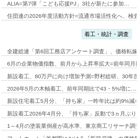
ALIA=第7弾「こども応援PJ」3社が新たに参加…
住団連の2026年度活動方針=流通市場活性化へ、検
着工・統計・調査
全建総連「第6回工務店アンケート調査」、価格転嫁
6月の企業物価指数、前月から上昇率拡大=前年同月比
新設着工、80万戸に向け増加予測=野村総研、30年
2026年5月の木軸着工、前年同期比で43・5%増に…
新設住宅着工5月分、「持ち家」一昨年比は約9%減=
新設着工2026年4月分、「持ち家」反動で3ヵ月ぶ
1～4月の塗装業倒産が高水準、東京商工リサーチ調