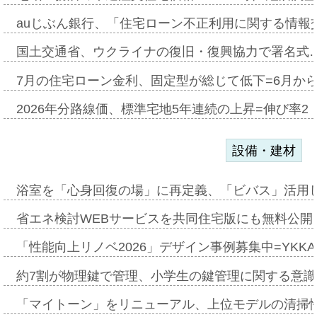
auじぶん銀行、「住宅ローン不正利用に関する情報
国土交通省、ウクライナの復旧・復興協力で署名式
7月の住宅ローン金利、固定型が総じて低下=6月か
2026年分路線価、標準宅地5年連続の上昇=伸び率2・
設備・建材
浴室を「心身回復の場」に再定義、「ビバス」活用し
省エネ検討WEBサービスを共同住宅版にも無料公開、
「性能向上リノベ2026」デザイン事例募集中=YKKA
約7割が物理鍵で管理、小学生の鍵管理に関する意識調査
「マイトーン」をリニューアル、上位モデルの清掃