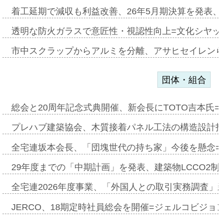
着工延期で減収も利益改善、26年5月期決算を発表
透明な防火ガラスで意匠性・視認性向上=文化シヤ
市中スクラップからアルミを分離、アサヒセイレン
団体・組合
総会と20周年記念式典開催、新会長にTOTO吉本氏
プレハブ建築協会、木質接着パネル工法の構造設計
全宅連坂本会長、「団塊世代の持ち家」今後を懸念
29年度までの「中期計画」を発表、建築物LCCO2
全宅連2026年度事業、「外国人との取引実務調査」新
JERCO、18期定時社員総会を開催=ジェルコビジョン