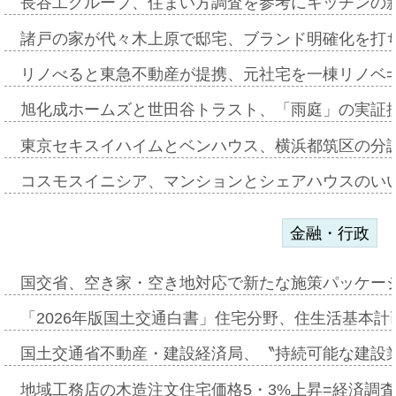
長谷工グループ、住まい方調査を参考にキッチンの
諸戸の家が代々木上原で邸宅、ブランド明確化を打
リノべると東急不動産が提携、元社宅を一棟リノベ
旭化成ホームズと世田谷トラスト、「雨庭」の実証
東京セキスイハイムとベンハウス、横浜都筑区の分
コスモスイニシア、マンションとシェアハウスのい
金融・行政
国交省、空き家・空き地対応で新たな施策パッケー
「2026年版国土交通白書」住宅分野、住生活基本計
国土交通省不動産・建設経済局、〝持続可能な建設
地域工務店の木造注文住宅価格5・3%上昇=経済調