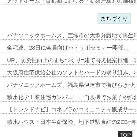
アットホーム「首都圏における『新築戸建』の価格
まちづくり
パナソニックホームズ、宝塚市の大型分譲地で再生
全宅連、28日に会員向けハトサポセミナー開催…
UR、防災性向上のまちづくり=建て替え提案推進、
大阪府住宅供給公社のソフトとハードの取り組み、2
パナソニックホームズ、福島県伊達市で街びらき=
積水化学工業住宅カンパニー、自販機でお菓子や紙
【トレンドナビ】コネプラのコミュニティ醸成サー
積水ハウス・日本生命保険、地下鉄駅直結のZEB=赤坂
TOP