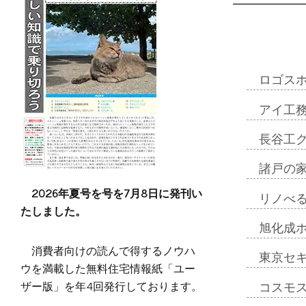
ロゴス
アイ工
長谷工
諸戸の
2026年夏号を号を7月8日に発刊い
リノべ
たしました。
旭化成
消費者向けの読んで得するノウハ
東京セ
ウを満載した無料住宅情報紙「ユー
ザー版」を年4回発行しております。
コスモ