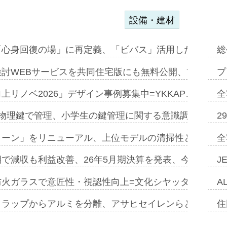
設備・建材
「心身回復の場」に再定義、「ビバス」活用した新入浴法
総
討WEBサービスを共同住宅版にも無料公開、YKKAP
プ
上リノベ2026」デザイン事例募集中=YKKAP…
全
物理鍵で管理、小学生の鍵管理に関する意識調査=Natur
2
トーン」をリニューアル、上位モデルの清掃性と安全性追
全
で減収も利益改善、26年5月期決算を発表、今期は増収
J
防火ガラスで意匠性・視認性向上=文化シヤッター…
A
クラップからアルミを分離、アサヒセイレンらと協働開発
住