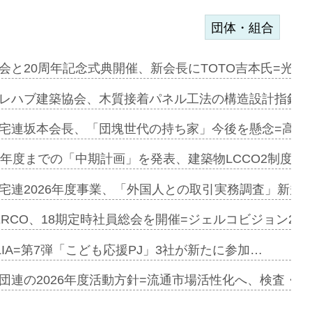
団体・組合
を提案=P…
会と20周年記念式典開催、新会長にTOTO吉本氏=光触
とワンビ…
レハブ建築協会、木質接着パネル工法の構造設計指針を
宅連坂本会長、「団塊世代の持ち家」今後を懸念=高齢
e…
9年度までの「中期計画」を発表、建築物LCCO2制度へ
加=リンナ…
宅連2026年度事業、「外国人との取引実務調査」新規に
見込む=…
ERCO、18期定時社員総会を開催=ジェルコビジョン203
LIA=第7弾「こども応援PJ」3社が新たに参加…
開始=三協…
団連の2026年度活動方針=流通市場活性化へ、検査・