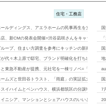
住宅・工務店
ホールディングス、アエラホームの民事再生を支援=スポ
国
務店、新CMの発表会開催=渋谷凪咲さんをキャラクター
「
グループ、住まい方調査を参考にキッチンの新商品=「フ
国
家が代々木上原で邸宅、ブランド明確化を打ち出す=年内
地
ると東急不動産が提携、元社宅を一棟リノベ=「職住遊」
a
ホームズと世田谷トラスト、「雨庭」の実証拡大へ=ガー
国
キスイハイムとベンハウス、横浜都筑区の分譲地開発で初
7
スイニシア、マンションとシェアハウスのいいとこどり
2