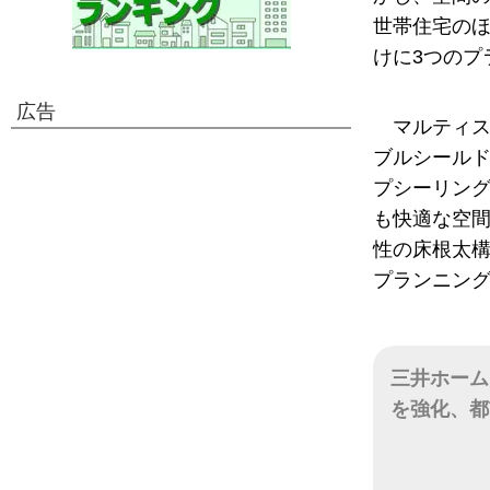
世帯住宅の
けに3つのプ
広告
マルティ
ブルシール
プシーリング
も快適な空間
性の床根太構
プランニン
三井ホーム
を強化、都
日付