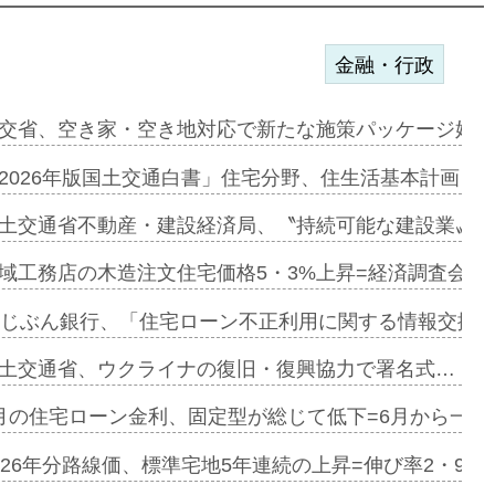
金融・行政
ンサー契約…
交省、空き家・空き地対応で新たな施策パッケージ始動
に起用…
2026年版国土交通白書」住宅分野、住生活基本計画を
ァミーレキ…
土交通省不動産・建設経済局、〝持続可能な建設業〟の
にも城南エ…
域工務店の木造注文住宅価格5・3%上昇=経済調査会「
融合型の賃…
uじぶん銀行、「住宅ローン不正利用に関する情報交換協
デンカフェ…
土交通省、ウクライナの復旧・復興協力で署名式…
協業=お互…
月の住宅ローン金利、固定型が総じて低下=6月から一転
のコリビング…
026年分路線価、標準宅地5年連続の上昇=伸び率2・9%