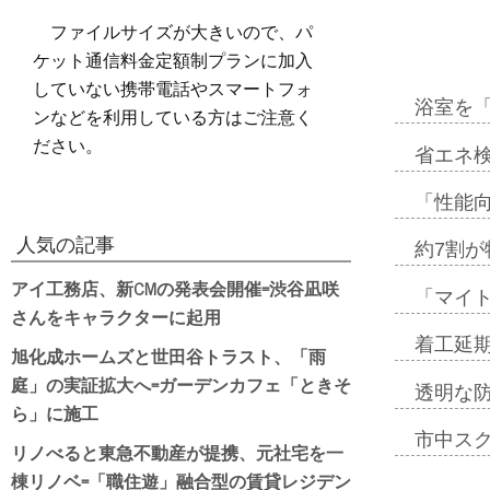
ファイルサイズが大きいので、パ
ケット通信料金定額制プランに加入
していない携帯電話やスマートフォ
浴室を
ンなどを利用している方はご注意く
ださい。
省エネ検
「性能向
人気の記事
約7割が
アイ工務店、新CMの発表会開催=渋谷凪咲
「マイ
さんをキャラクターに起用
着工延期
旭化成ホームズと世田谷トラスト、「雨
庭」の実証拡大へ=ガーデンカフェ「ときそ
透明な
ら」に施工
市中ス
リノべると東急不動産が提携、元社宅を一
棟リノベ=「職住遊」融合型の賃貸レジデン