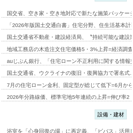
国交省、空き家・空き地対応で新たな施策パッケー
「2026年版国土交通白書」住宅分野、住生活基本計
国土交通省不動産・建設経済局、〝持続可能な建設
地域工務店の木造注文住宅価格5・3%上昇=経済調
auじぶん銀行、「住宅ローン不正利用に関する情報
国土交通省、ウクライナの復旧・復興協力で署名式
7月の住宅ローン金利、固定型が総じて低下=6月か
2026年分路線価、標準宅地5年連続の上昇=伸び率2・
設備・建材
浴室を「心身回復の場」に再定義、「ビバス」活用し