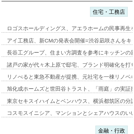
住宅・工務店
ロゴスホールディングス、アエラホームの民事再生
アイ工務店、新CMの発表会開催=渋谷凪咲さんをキ
長谷工グループ、住まい方調査を参考にキッチンの
諸戸の家が代々木上原で邸宅、ブランド明確化を打
リノべると東急不動産が提携、元社宅を一棟リノベ
旭化成ホームズと世田谷トラスト、「雨庭」の実証
東京セキスイハイムとベンハウス、横浜都筑区の分
コスモスイニシア、マンションとシェアハウスのい
金融・行政