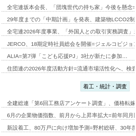
全宅連坂本会長、「団塊世代の持ち家」今後を懸念
29年度までの「中期計画」を発表、建築物LCCO2
全宅連2026年度事業、「外国人との取引実務調査」新
JERCO、18期定時社員総会を開催=ジェルコビジョン
ALIA=第7弾「こども応援PJ」3社が新たに参加…
住団連の2026年度活動方針=流通市場活性化へ、検
着工・統計・調査
全建総連「第6回工務店アンケート調査」、価格転嫁
6月の企業物価指数、前月から上昇率拡大=前年同月比
新設着工、80万戸に向け増加予測=野村総研、30年