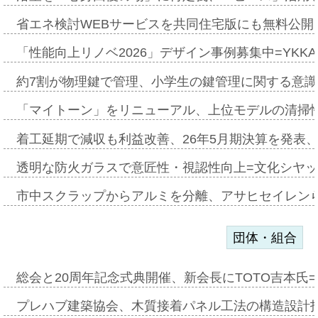
省エネ検討WEBサービスを共同住宅版にも無料公開、
「性能向上リノベ2026」デザイン事例募集中=YKKA
約7割が物理鍵で管理、小学生の鍵管理に関する意識調査
「マイトーン」をリニューアル、上位モデルの清掃
着工延期で減収も利益改善、26年5月期決算を発表
透明な防火ガラスで意匠性・視認性向上=文化シヤ
市中スクラップからアルミを分離、アサヒセイレン
団体・組合
総会と20周年記念式典開催、新会長にTOTO吉本氏
プレハブ建築協会、木質接着パネル工法の構造設計