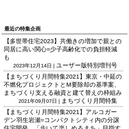
最近の特集企画
【多世帯住宅2023】共働きの増加で親との
同居に高い関心=少子高齢化での負担軽減
も
ユーザー版
特別増刊号
2023年12月14日 |
【まちづくり月間特集2021】東京・中延の
不燃化プロジェクトとM要除却の基準案、
まちづくり支える融資と建て替えの枠組み
まちづくり月間特集
2021年09月07日 |
【まちづくり月間特集2021】アルコガー
デン羽生岩瀬=コンパクトシティ内の分譲
住宅開発、「歩いて楽しめるまち」目指す