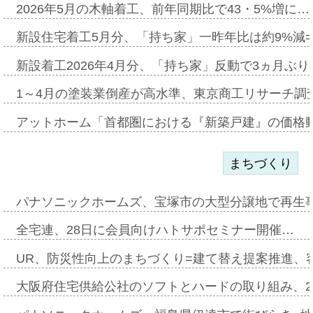
2026年5月の木軸着工、前年同期比で43・5%増に…
新設住宅着工5月分、「持ち家」一昨年比は約9%減=
新設着工2026年4月分、「持ち家」反動で3ヵ月ぶ
1～4月の塗装業倒産が高水準、東京商工リサーチ調
アットホーム「首都圏における『新築戸建』の価格
まちづくり
パナソニックホームズ、宝塚市の大型分譲地で再生
全宅連、28日に会員向けハトサポセミナー開催…
UR、防災性向上のまちづくり=建て替え提案推進、
大阪府住宅供給公社のソフトとハードの取り組み、2