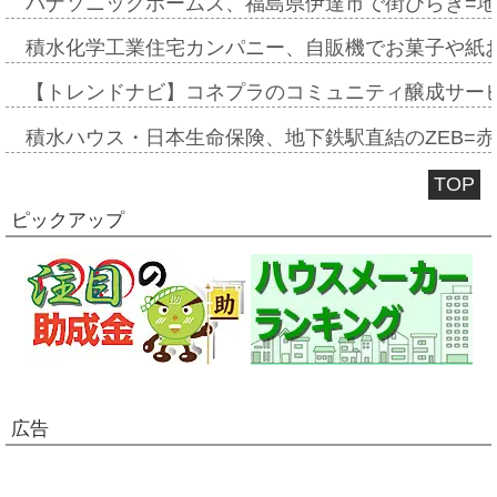
パナソニックホームズ、福島県伊達市で街びらき=
積水化学工業住宅カンパニー、自販機でお菓子や紙
【トレンドナビ】コネプラのコミュニティ醸成サー
積水ハウス・日本生命保険、地下鉄駅直結のZEB=赤坂
TOP
ピックアップ
広告