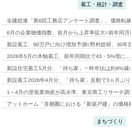
着工・統計・調査
全建総連「第6回工務店アンケート調査」、価格転嫁
6月の企業物価指数、前月から上昇率拡大=前年同月比
新設着工、80万戸に向け増加予測=野村総研、30年
2026年5月の木軸着工、前年同期比で43・5%増に…
新設住宅着工5月分、「持ち家」一昨年比は約9%減=
新設着工2026年4月分、「持ち家」反動で3ヵ月ぶ
1～4月の塗装業倒産が高水準、東京商工リサーチ調
アットホーム「首都圏における『新築戸建』の価格
まちづくり