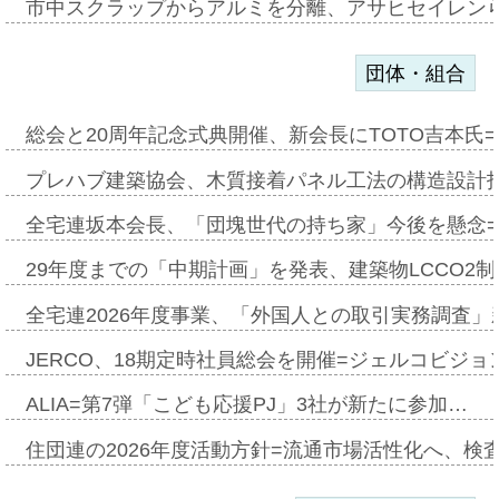
市中スクラップからアルミを分離、アサヒセイレン
団体・組合
総会と20周年記念式典開催、新会長にTOTO吉本氏
プレハブ建築協会、木質接着パネル工法の構造設計
全宅連坂本会長、「団塊世代の持ち家」今後を懸念
29年度までの「中期計画」を発表、建築物LCCO2
全宅連2026年度事業、「外国人との取引実務調査」新
JERCO、18期定時社員総会を開催=ジェルコビジョン
ALIA=第7弾「こども応援PJ」3社が新たに参加…
住団連の2026年度活動方針=流通市場活性化へ、検