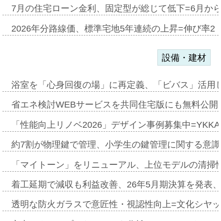
7月の住宅ローン金利、固定型が総じて低下=6月か
2026年分路線価、標準宅地5年連続の上昇=伸び率2・
設備・建材
浴室を「心身回復の場」に再定義、「ビバス」活用し
省エネ検討WEBサービスを共同住宅版にも無料公開、
「性能向上リノベ2026」デザイン事例募集中=YKKA
約7割が物理鍵で管理、小学生の鍵管理に関する意識調査
「マイトーン」をリニューアル、上位モデルの清掃
着工延期で減収も利益改善、26年5月期決算を発表
透明な防火ガラスで意匠性・視認性向上=文化シヤ