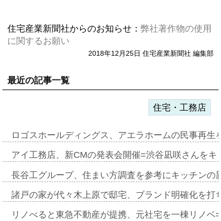
住宅産業新聞社からのお知らせ：
弊社著作物の使用
に関するお願い
2018年12月25日 住宅産業新聞社 編集部
最近の記事一覧
住宅・工務店
ロゴスホールディングス、アエラホームの民事再生
アイ工務店、新CMの発表会開催=渋谷凪咲さんをキ
長谷工グループ、住まい方調査を参考にキッチンの
諸戸の家が代々木上原で邸宅、ブランド明確化を打
リノべると東急不動産が提携、元社宅を一棟リノベ