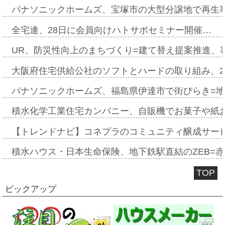
パナソニックホームズ、宝塚市の大型分譲地で再生
全宅連、28日に会員向けハトサポセミナー開催…
UR、防災性向上のまちづくり=建て替え提案推進、
大阪府住宅供給公社のソフトとハードの取り組み、2
パナソニックホームズ、福島県伊達市で街びらき=
積水化学工業住宅カンパニー、自販機でお菓子や紙
【トレンドナビ】コネプラのコミュニティ醸成サー
積水ハウス・日本生命保険、地下鉄駅直結のZEB=赤坂
TOP
ピックアップ