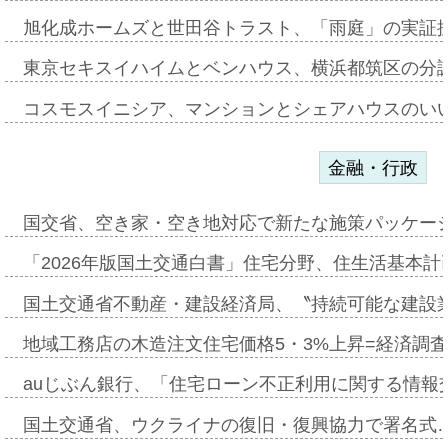
旭化成ホームズと世田谷トラスト、「雨庭」の実証
東京セキスイハイムとベンハウス、横浜都筑区の分
コスモスイニシア、マンションとシェアハウスのい
金融・行政
国交省、空き家・空き地対応で新たな施策パッケー
「2026年版国土交通白書」住宅分野、住生活基本計
国土交通省不動産・建設経済局、〝持続可能な建設
地域工務店の木造注文住宅価格5・3%上昇=経済調
auじぶん銀行、「住宅ローン不正利用に関する情報
国土交通省、ウクライナの復旧・復興協力で署名式