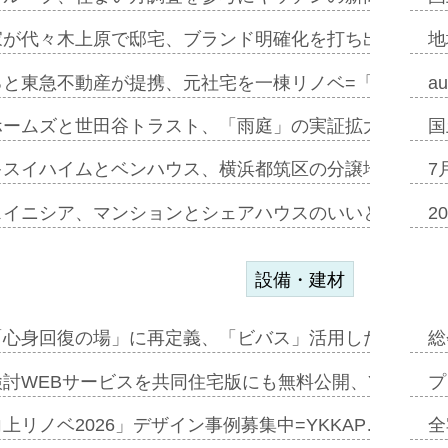
家が代々木上原で邸宅、ブランド明確化を打ち出す=年内
地
ると東急不動産が提携、元社宅を一棟リノベ=「職住遊」
a
ホームズと世田谷トラスト、「雨庭」の実証拡大へ=ガー
国
キスイハイムとベンハウス、横浜都筑区の分譲地開発で初
7
スイニシア、マンションとシェアハウスのいいとこどり
2
設備・建材
「心身回復の場」に再定義、「ビバス」活用した新入浴法
総
討WEBサービスを共同住宅版にも無料公開、YKKAP
プ
上リノベ2026」デザイン事例募集中=YKKAP…
全