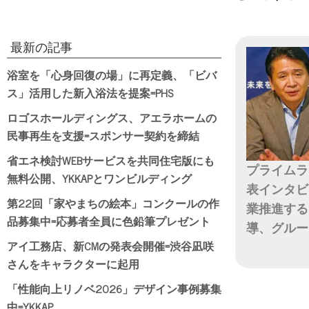
最新の記事
浴室を「心身回復の場」に再定義、「ビバ
ス」活用した新入浴法を提案=PHS
ロゴスホールディングス、アエラホームの
民事再生を支援=スポンサー契約を締結
省エネ検討WEBサービスを共同住宅版にも
プライムラ
無料公開、YKKAPとワンビルディング
表インタビ
第22回「家やまちの絵本」コンクールの作
業推進する
品募集中=応募者全員に色鉛筆プレゼント
導、グルー
アイ工務店、新CMの発表会開催=渋谷凪咲
日付
さんをキャラクターに起用
「性能向上リノベ2026」デザイン事例募集
中=YKKAP