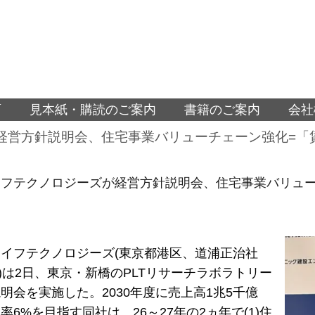
面
見本紙・購読のご案内
書籍のご案内
会社
経営方針説明会、住宅事業バリューチェーン強化=「
イフテクノロジーズが経営方針説明会、住宅事業バリュー
イフテクノロジーズ(東京都港区、道浦正治社
T)は2日、東京・新橋のPLTリサーチラボラトリー
明会を実施した。2030年度に売上高1兆5千億
率6%を目指す同社は、26～27年の2ヵ年で(1)住