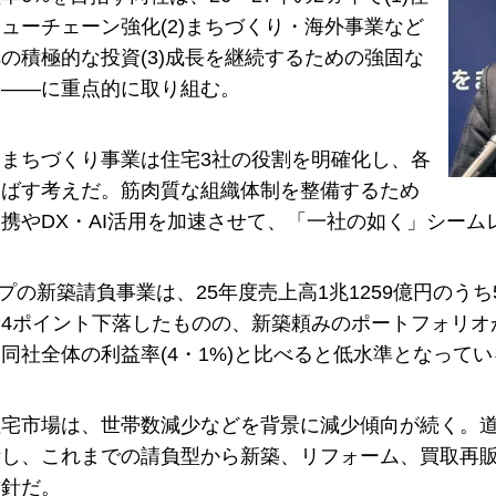
ューチェーン強化(2)まちづくり・海外事業など
の積極的な投資(3)成長を継続するための強固な
築――に重点的に取り組む。
まちづくり事業は住宅3社の役割を明確化し、各
伸ばす考えだ。筋肉質な組織体制を整備するため
携やDX・AI活用を加速させて、「一社の如く」シー
ープの新築請負事業は、25年度売上高1兆1259億円のうち5
4ポイント下落したものの、新築頼みのポートフォリオ
同社全体の利益率(4・1%)と比べると低水準となってい
住宅市場は、世帯数減少などを背景に減少傾向が続く。
示し、これまでの請負型から新築、リフォーム、買取再
方針だ。