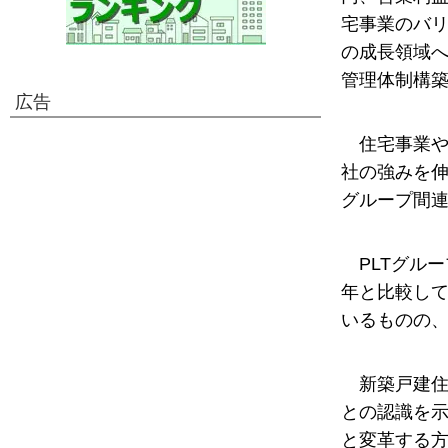
宅事業のバリ
の成長領域へ
管理体制構
広告
住宅事業や
社の強みを
グループ間連
PLTグル
年と比較して
いるものの、
新築戸建
との認識を
と変革する