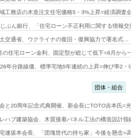
にも城南エ…
域工務店の木造注文住宅価格5・3%上昇=経済調査会「
融合型の賃…
uじぶん銀行、「住宅ローン不正利用に関する情報交換協
デンカフェ…
土交通省、ウクライナの復旧・復興協力で署名式…
協業=お互…
月の住宅ローン金利、固定型が総じて低下=6月から一転
のコリビング…
026年分路線価、標準宅地5年連続の上昇=伸び率2・9%
団体・組合
を提案=P…
会と20周年記念式典開催、新会長にTOTO吉本氏=光触
とワンビ…
レハブ建築協会、木質接着パネル工法の構造設計指針を
宅連坂本会長、「団塊世代の持ち家」今後を懸念=高齢