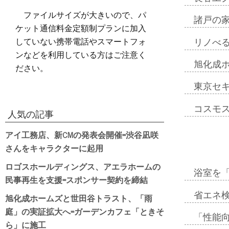
ファイルサイズが大きいので、パ
諸戸の
ケット通信料金定額制プランに加入
していない携帯電話やスマートフォ
リノべ
ンなどを利用している方はご注意く
旭化成
ださい。
東京セ
コスモ
人気の記事
アイ工務店、新CMの発表会開催=渋谷凪咲
さんをキャラクターに起用
ロゴスホールディングス、アエラホームの
浴室を
民事再生を支援=スポンサー契約を締結
省エネ検
旭化成ホームズと世田谷トラスト、「雨
庭」の実証拡大へ=ガーデンカフェ「ときそ
「性能向
ら」に施工