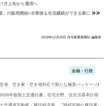
7月上旬から運用へ
様」の販売開始=水害後も生活継続ができる家に
2018年12月25日 住宅産業新聞社 編集部
金融・行政
ンサー契約…
交省、空き家・空き地対応で新たな施策パッケージ始動
に起用…
2026年版国土交通白書」住宅分野、住生活基本計画を
ァミーレキ…
土交通省不動産・建設経済局、〝持続可能な建設業〟の