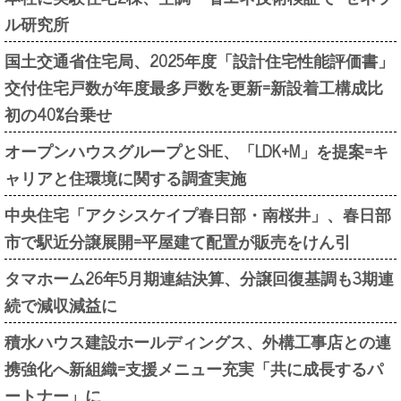
ル研究所
国土交通省住宅局、2025年度「設計住宅性能評価書」
交付住宅戸数が年度最多戸数を更新=新設着工構成比
初の40%台乗せ
オープンハウスグループとSHE、「LDK+M」を提案=キ
ャリアと住環境に関する調査実施
中央住宅「アクシスケイプ春日部・南桜井」、春日部
市で駅近分譲展開=平屋建て配置が販売をけん引
タマホーム26年5月期連結決算、分譲回復基調も3期連
続で減収減益に
積水ハウス建設ホールディングス、外構工事店との連
携強化へ新組織=支援メニュー充実「共に成長するパ
ートナー」に