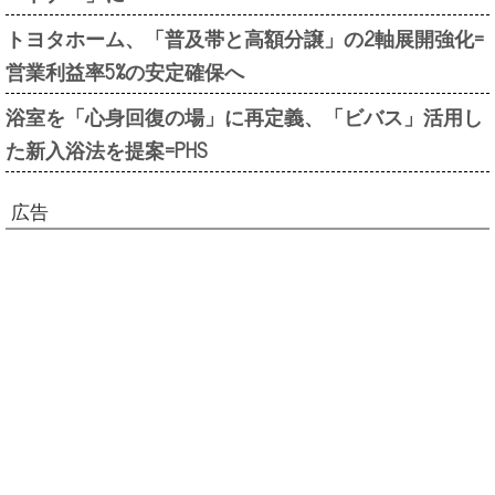
トヨタホーム、「普及帯と高額分譲」の2軸展開強化=
営業利益率5%の安定確保へ
浴室を「心身回復の場」に再定義、「ビバス」活用し
た新入浴法を提案=PHS
広告