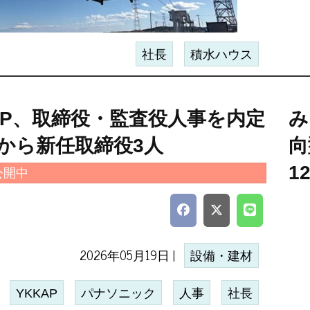
社長
積水ハウス
AP、取締役・監査役人事を内定
み
Sから新任取締役3人
向
1
公開中
2026年05月19日 |
設備・建材
YKKAP
パナソニック
人事
社長