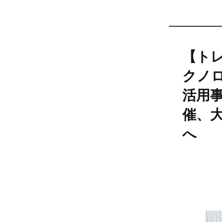
【ト
クノ
活用
催、
へ