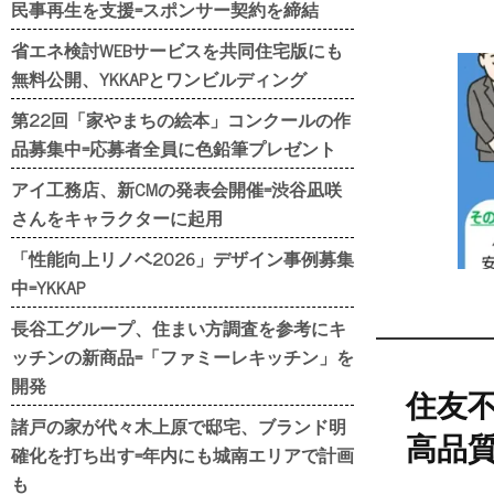
民事再生を支援=スポンサー契約を締結
省エネ検討WEBサービスを共同住宅版にも
無料公開、YKKAPとワンビルディング
第22回「家やまちの絵本」コンクールの作
品募集中=応募者全員に色鉛筆プレゼント
アイ工務店、新CMの発表会開催=渋谷凪咲
さんをキャラクターに起用
「性能向上リノベ2026」デザイン事例募集
中=YKKAP
長谷工グループ、住まい方調査を参考にキ
ッチンの新商品=「ファミーレキッチン」を
開発
住友
諸戸の家が代々木上原で邸宅、ブランド明
高品
確化を打ち出す=年内にも城南エリアで計画
も