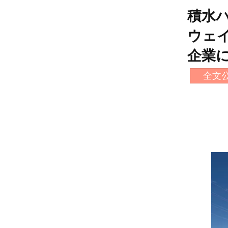
積水
ウェ
企業
全文