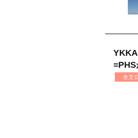
YKK
=PH
全文