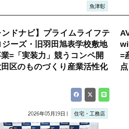
魚津彰
レンドナビ】プライムライフテ
A
ロジーズ・旧羽田旭表学校敷地
w
事業=「実装力」競うコンペ開
=
大田区のものづくり産業活性化
点
2026年05月19日 |
住宅・工務店