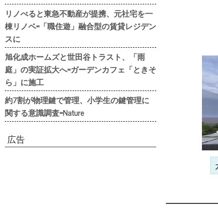
リノべると東急不動産が提携、元社宅を一
棟リノベ=「職住遊」融合型の賃貸レジデン
スに
旭化成ホームズと世田谷トラスト、「雨
庭」の実証拡大へ=ガーデンカフェ「ときそ
ら」に施工
約7割が物理鍵で管理、小学生の鍵管理に
関する意識調査=Nature
広告