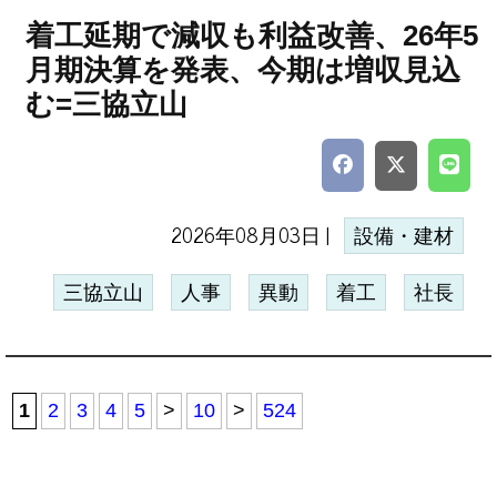
着工延期で減収も利益改善、26年5
月期決算を発表、今期は増収見込
む=三協立山
2026年08月03日 |
設備・建材
三協立山
人事
異動
着工
社長
1
2
3
4
5
>
10
>
524