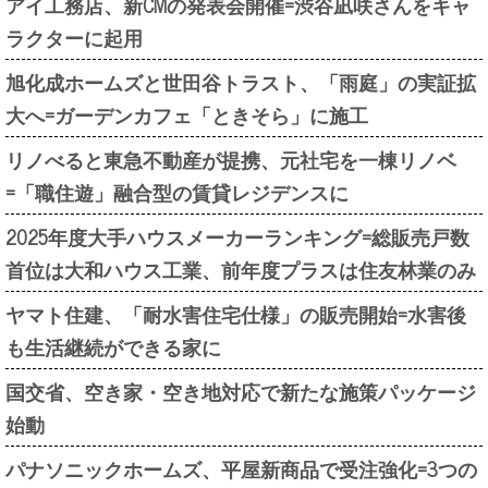
アイ工務店、新CMの発表会開催=渋谷凪咲さんをキャ
ラクターに起用
旭化成ホームズと世田谷トラスト、「雨庭」の実証拡
大へ=ガーデンカフェ「ときそら」に施工
リノべると東急不動産が提携、元社宅を一棟リノベ
=「職住遊」融合型の賃貸レジデンスに
2025年度大手ハウスメーカーランキング=総販売戸数
首位は大和ハウス工業、前年度プラスは住友林業のみ
ヤマト住建、「耐水害住宅仕様」の販売開始=水害後
も生活継続ができる家に
国交省、空き家・空き地対応で新たな施策パッケージ
始動
パナソニックホームズ、平屋新商品で受注強化=3つの