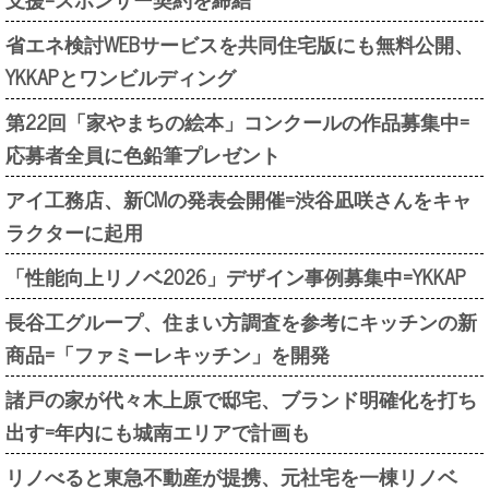
省エネ検討WEBサービスを共同住宅版にも無料公開、
YKKAPとワンビルディング
第22回「家やまちの絵本」コンクールの作品募集中=
応募者全員に色鉛筆プレゼント
アイ工務店、新CMの発表会開催=渋谷凪咲さんをキャ
ラクターに起用
「性能向上リノベ2026」デザイン事例募集中=YKKAP
長谷工グループ、住まい方調査を参考にキッチンの新
商品=「ファミーレキッチン」を開発
諸戸の家が代々木上原で邸宅、ブランド明確化を打ち
出す=年内にも城南エリアで計画も
リノべると東急不動産が提携、元社宅を一棟リノベ