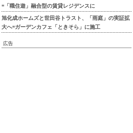
=「職住遊」融合型の賃貸レジデンスに
旭化成ホームズと世田谷トラスト、「雨庭」の実証拡
大へ=ガーデンカフェ「ときそら」に施工
広告