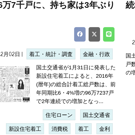
6万7千戸に、持ち家は3年ぶり
続
02月02日 |
着工・統計・調査
金融・行政
国
戸数
国土交通省が1月31日に発表した
の
新設住宅着工によると、2016年
(暦年)の総合計着工総戸数は、前
年同期比6・4%増の96万7237戸
で2年連続での増加となっ...
住宅ローン
国土交通省
新設住宅着工
消費税
着工
金利