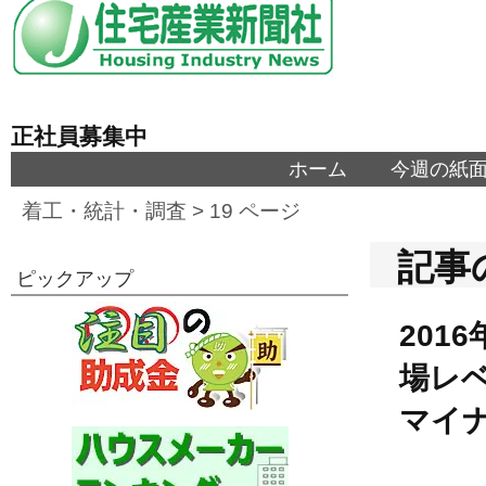
正社員募集中
ホーム
今週の紙
着工・統計・調査
> 19 ページ
記事
ピックアップ
201
場レ
マイ