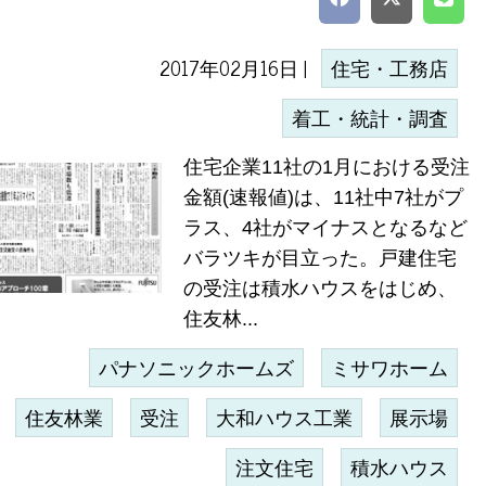
2017年02月16日 |
住宅・工務店
着工・統計・調査
住宅企業11社の1月における受注
金額(速報値)は、11社中7社がプ
ラス、4社がマイナスとなるなど
バラツキが目立った。戸建住宅
の受注は積水ハウスをはじめ、
住友林...
パナソニックホームズ
ミサワホーム
住友林業
受注
大和ハウス工業
展示場
注文住宅
積水ハウス