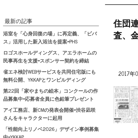
最新の記事
住団
浴室を「心身回復の場」に再定義、「ビバ
査、
ス」活用した新入浴法を提案=PHS
ロゴスホールディングス、アエラホームの
民事再生を支援=スポンサー契約を締結
省エネ検討WEBサービスを共同住宅版にも
2017年
無料公開、YKKAPとワンビルディング
第22回「家やまちの絵本」コンクールの作
品募集中=応募者全員に色鉛筆プレゼント
アイ工務店、新CMの発表会開催=渋谷凪咲
さんをキャラクターに起用
「性能向上リノベ2026」デザイン事例募集
中=YKKAP