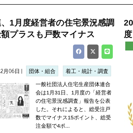
連、1月度経営者の住宅景況感調
2
金額プラスも戸数マイナス
度
02月06日 |
団体・組合
着工・統計・調査
一般社団法人住宅生産団体連合
会は1月31日、1月度の「経営者
の住宅景況感調査」報告を公表
した。それによると、総受注戸
数でマイナス15ポイント、総受
注金額で4ポ...