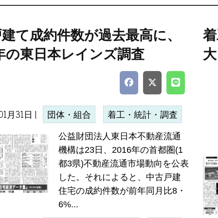
戸建て成約件数が過去最高に、
着
6年の東日本レインズ調査
大
01月31日 |
団体・組合
着工・統計・調査
公益財団法人東日本不動産流通
機構は23日、2016年の首都圏(1
都3県)不動産流通市場動向を公表
した。それによると、中古戸建
住宅の成約件数が前年同月比8・
6%...