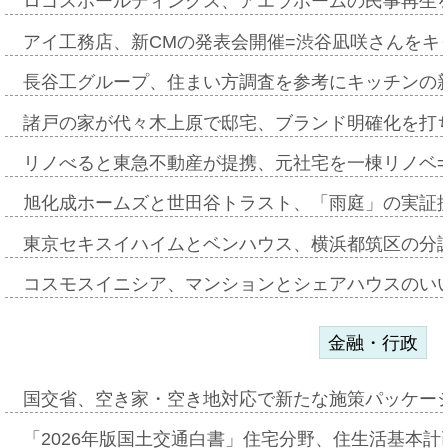
ロゴスホールディングス、アエラホームの民事再生
アイ工務店、新CMの発表会開催=渋谷凪咲さんをキ
長谷工グループ、住まい方調査を参考にキッチンの
諸戸の家が代々木上原で邸宅、ブランド明確化を打
リノべると東急不動産が提携、元社宅を一棟リノベ
旭化成ホームズと世田谷トラスト、「雨庭」の実証
東京セキスイハイムとベンハウス、横浜都筑区の分
コスモスイニシア、マンションとシェアハウスのい
金融・行政
国交省、空き家・空き地対応で新たな施策パッケー
「2026年版国土交通白書」住宅分野、住生活基本計