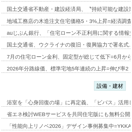
国土交通省不動産・建設経済局、〝持続可能な建設
地域工務店の木造注文住宅価格5・3%上昇=経済調
auじぶん銀行、「住宅ローン不正利用に関する情報
国土交通省、ウクライナの復旧・復興協力で署名式
7月の住宅ローン金利、固定型が総じて低下=6月か
2026年分路線価、標準宅地5年連続の上昇=伸び率2・
設備・建材
浴室を「心身回復の場」に再定義、「ビバス」活用し
省エネ検討WEBサービスを共同住宅版にも無料公開、
「性能向上リノベ2026」デザイン事例募集中=YKKA