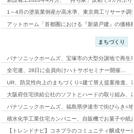
1～4月の塗装業倒産が高水準、東京商工リサーチ調
アットホーム「首都圏における『新築戸建』の価格
まちづくり
パナソニックホームズ、宝塚市の大型分譲地で再生
全宅連、28日に会員向けハトサポセミナー開催…
UR、防災性向上のまちづくり=建て替え提案推進、
大阪府住宅供給公社のソフトとハードの取り組み、2
パナソニックホームズ、福島県伊達市で街びらき=
積水化学工業住宅カンパニー、自販機でお菓子や紙
【トレンドナビ】コネプラのコミュニティ醸成サー