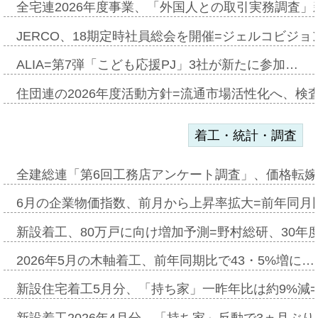
全宅連2026年度事業、「外国人との取引実務調査」新
JERCO、18期定時社員総会を開催=ジェルコビジョン
ALIA=第7弾「こども応援PJ」3社が新たに参加…
住団連の2026年度活動方針=流通市場活性化へ、検
着工・統計・調査
全建総連「第6回工務店アンケート調査」、価格転嫁
6月の企業物価指数、前月から上昇率拡大=前年同月比
新設着工、80万戸に向け増加予測=野村総研、30年
2026年5月の木軸着工、前年同期比で43・5%増に…
新設住宅着工5月分、「持ち家」一昨年比は約9%減=
新設着工2026年4月分、「持ち家」反動で3ヵ月ぶ