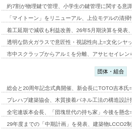
約7割が物理鍵で管理、小学生の鍵管理に関する意識調査
「マイトーン」をリニューアル、上位モデルの清掃
着工延期で減収も利益改善、26年5月期決算を発表
透明な防火ガラスで意匠性・視認性向上=文化シヤ
市中スクラップからアルミを分離、アサヒセイレン
団体・組合
総会と20周年記念式典開催、新会長にTOTO吉本氏
プレハブ建築協会、木質接着パネル工法の構造設計
全宅連坂本会長、「団塊世代の持ち家」今後を懸念
29年度までの「中期計画」を発表、建築物LCCO2