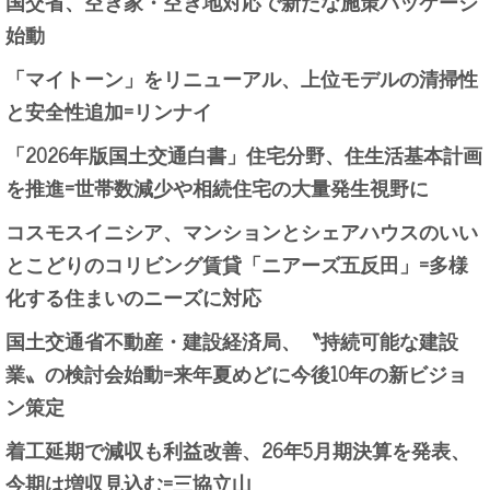
国交省、空き家・空き地対応で新たな施策パッケージ
始動
「マイトーン」をリニューアル、上位モデルの清掃性
と安全性追加=リンナイ
「2026年版国土交通白書」住宅分野、住生活基本計画
を推進=世帯数減少や相続住宅の大量発生視野に
コスモスイニシア、マンションとシェアハウスのいい
とこどりのコリビング賃貸「ニアーズ五反田」=多様
化する住まいのニーズに対応
国土交通省不動産・建設経済局、〝持続可能な建設
業〟の検討会始動=来年夏めどに今後10年の新ビジョ
ン策定
着工延期で減収も利益改善、26年5月期決算を発表、
今期は増収見込む=三協立山