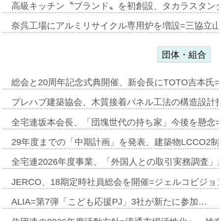
高級キッチン〝ブランド〟を初創設、タカラスタン
奈呉工場にアルミリサイクル専用炉を増設=三協立
団体・組合
総会と20周年記念式典開催、新会長にTOTO吉本氏
プレハブ建築協会、木質接着パネル工法の構造設計
全宅連坂本会長、「団塊世代の持ち家」今後を懸念
29年度までの「中期計画」を発表、建築物LCCO2
全宅連2026年度事業、「外国人との取引実務調査」新
JERCO、18期定時社員総会を開催=ジェルコビジョン
ALIA=第7弾「こども応援PJ」3社が新たに参加…