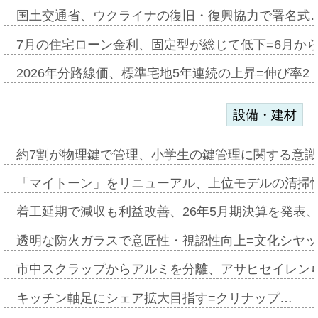
国土交通省、ウクライナの復旧・復興協力で署名式
7月の住宅ローン金利、固定型が総じて低下=6月か
2026年分路線価、標準宅地5年連続の上昇=伸び率2・
設備・建材
約7割が物理鍵で管理、小学生の鍵管理に関する意識調査
「マイトーン」をリニューアル、上位モデルの清掃
着工延期で減収も利益改善、26年5月期決算を発表
透明な防火ガラスで意匠性・視認性向上=文化シヤ
市中スクラップからアルミを分離、アサヒセイレン
キッチン軸足にシェア拡大目指す=クリナップ…