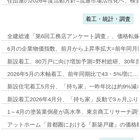
住団連の2026年度活動方針=流通市場活性化へ、検
着工・統計・調査
全建総連「第6回工務店アンケート調査」、価格転嫁
6月の企業物価指数、前月から上昇率拡大=前年同月比
新設着工、80万戸に向け増加予測=野村総研、30年
2026年5月の木軸着工、前年同期比で43・5%増に…
新設住宅着工5月分、「持ち家」一昨年比は約9%減=
新設着工2026年4月分、「持ち家」反動で3ヵ月ぶ
1～4月の塗装業倒産が高水準、東京商工リサーチ調
アットホーム「首都圏における『新築戸建』の価格