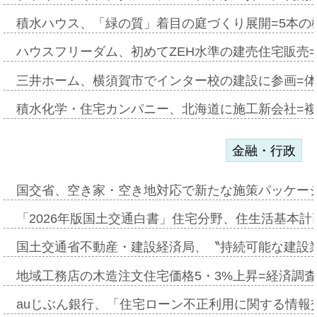
積水ハウス、「緑の質」着目の庭づくり展開=5本の
ハウスフリーダム、初めてZEH水準の建売住宅販売
三井ホーム、横須賀市でインター校の建設に参画=体
積水化学・住宅カンパニー、北海道に施工新会社=
金融・行政
国交省、空き家・空き地対応で新たな施策パッケー
「2026年版国土交通白書」住宅分野、住生活基本計
国土交通省不動産・建設経済局、〝持続可能な建設
地域工務店の木造注文住宅価格5・3%上昇=経済調
auじぶん銀行、「住宅ローン不正利用に関する情報