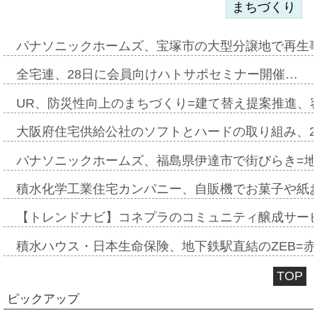
まちづくり
パナソニックホームズ、宝塚市の大型分譲地で再生
全宅連、28日に会員向けハトサポセミナー開催…
UR、防災性向上のまちづくり=建て替え提案推進、
大阪府住宅供給公社のソフトとハードの取り組み、2
パナソニックホームズ、福島県伊達市で街びらき=
積水化学工業住宅カンパニー、自販機でお菓子や紙
【トレンドナビ】コネプラのコミュニティ醸成サー
積水ハウス・日本生命保険、地下鉄駅直結のZEB=赤坂
TOP
ピックアップ