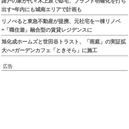
諸戸の家が代々木上原で邸宅、ブランド明確化を打ち
出す=年内にも城南エリアで計画も
リノべると東急不動産が提携、元社宅を一棟リノベ
=「職住遊」融合型の賃貸レジデンスに
旭化成ホームズと世田谷トラスト、「雨庭」の実証拡
大へ=ガーデンカフェ「ときそら」に施工
広告