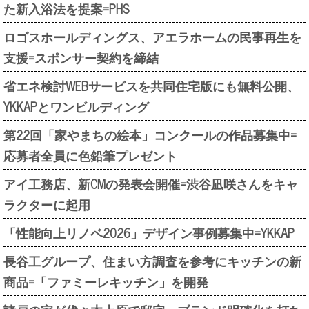
た新入浴法を提案=PHS
ロゴスホールディングス、アエラホームの民事再生を
支援=スポンサー契約を締結
省エネ検討WEBサービスを共同住宅版にも無料公開、
YKKAPとワンビルディング
第22回「家やまちの絵本」コンクールの作品募集中=
応募者全員に色鉛筆プレゼント
アイ工務店、新CMの発表会開催=渋谷凪咲さんをキャ
ラクターに起用
「性能向上リノベ2026」デザイン事例募集中=YKKAP
長谷工グループ、住まい方調査を参考にキッチンの新
商品=「ファミーレキッチン」を開発