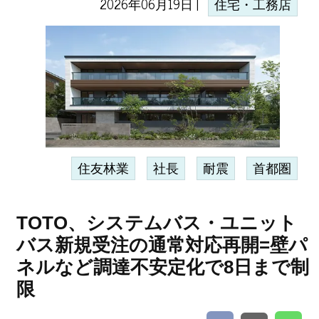
2026年06月19日 |
住宅・工務店
住友林業
社長
耐震
首都圏
TOTO、システムバス・ユニット
バス新規受注の通常対応再開=壁パ
ネルなど調達不安定化で8日まで制
限