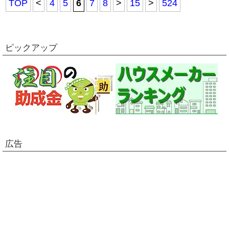
TOP
<
4
5
6
7
8
>
15
>
524
ピックアップ
広告