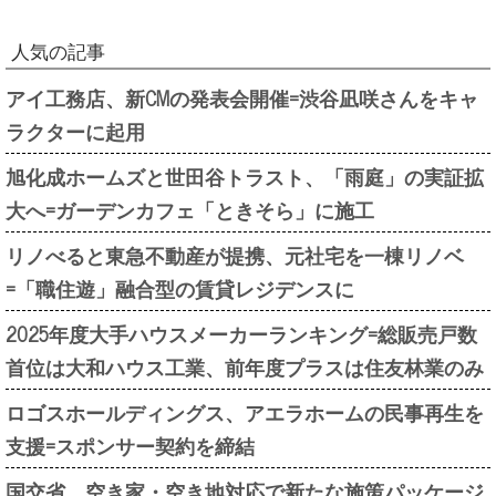
人気の記事
アイ工務店、新CMの発表会開催=渋谷凪咲さんをキャ
ラクターに起用
旭化成ホームズと世田谷トラスト、「雨庭」の実証拡
大へ=ガーデンカフェ「ときそら」に施工
リノべると東急不動産が提携、元社宅を一棟リノベ
=「職住遊」融合型の賃貸レジデンスに
2025年度大手ハウスメーカーランキング=総販売戸数
首位は大和ハウス工業、前年度プラスは住友林業のみ
ロゴスホールディングス、アエラホームの民事再生を
支援=スポンサー契約を締結
国交省、空き家・空き地対応で新たな施策パッケージ