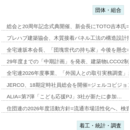
団体・組合
総会と20周年記念式典開催、新会長にTOTO吉本氏
プレハブ建築協会、木質接着パネル工法の構造設計
全宅連坂本会長、「団塊世代の持ち家」今後を懸念
29年度までの「中期計画」を発表、建築物LCCO2
全宅連2026年度事業、「外国人との取引実務調査」新
JERCO、18期定時社員総会を開催=ジェルコビジョン
ALIA=第7弾「こども応援PJ」3社が新たに参加…
住団連の2026年度活動方針=流通市場活性化へ、検
着工・統計・調査