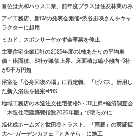
首位は大和ハウス工業、前年度プラスは住友林業のみ
アイ工務店、新CMの発表会開催=渋谷凪咲さんをキャ
ラクターに起用
ミカド、スポンサー付かず全事業を停止
主要住宅企業10社の2025年度の1棟あたりの平均単
価・床面積、8社が単価上昇、床面積は縮小傾向=5社
が5千万円超
浴室を「心身回復の場」に再定義、「ビバス」活用し
た新入浴法を提案=PHS
地域工務店の木造注文住宅価格5・3%上昇=経済調査会
「木造住宅建築費指数2026年版」で明らかに
旭化成ホームズと世田谷トラスト、「雨庭」の実証拡
大へ=ガーデンカフェ「ときそら」に施工