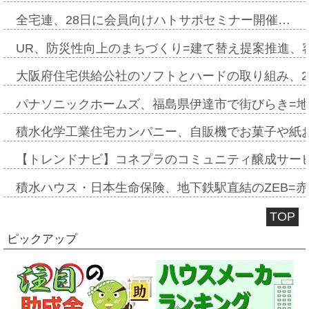
全宅連、28日に会員向けハトサポセミナー開催…
UR、防災性向上のまちづくり=建て替え提案推進、
大阪府住宅供給公社のソフトとハードの取り組み、2
パナソニックホームズ、福島県伊達市で街びらき=
積水化学工業住宅カンパニー、自販機でお菓子や紙
【トレンドナビ】コネプラのコミュニティ醸成サー
積水ハウス・日本生命保険、地下鉄駅直結のZEB=赤坂
TOP
ピックアップ