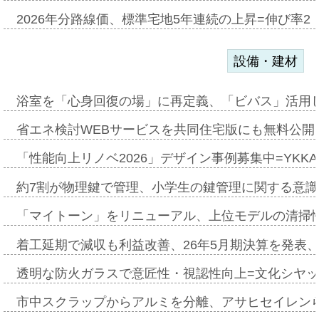
2026年分路線価、標準宅地5年連続の上昇=伸び率2・
設備・建材
浴室を「心身回復の場」に再定義、「ビバス」活用し
省エネ検討WEBサービスを共同住宅版にも無料公開、
「性能向上リノベ2026」デザイン事例募集中=YKKA
約7割が物理鍵で管理、小学生の鍵管理に関する意識調査
「マイトーン」をリニューアル、上位モデルの清掃
着工延期で減収も利益改善、26年5月期決算を発表
透明な防火ガラスで意匠性・視認性向上=文化シヤ
市中スクラップからアルミを分離、アサヒセイレン