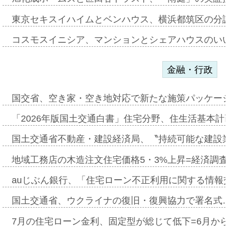
東京セキスイハイムとベンハウス、横浜都筑区の分
コスモスイニシア、マンションとシェアハウスのい
金融・行政
国交省、空き家・空き地対応で新たな施策パッケー
「2026年版国土交通白書」住宅分野、住生活基本計
国土交通省不動産・建設経済局、〝持続可能な建設
地域工務店の木造注文住宅価格5・3%上昇=経済調
auじぶん銀行、「住宅ローン不正利用に関する情報
国土交通省、ウクライナの復旧・復興協力で署名式
7月の住宅ローン金利、固定型が総じて低下=6月か