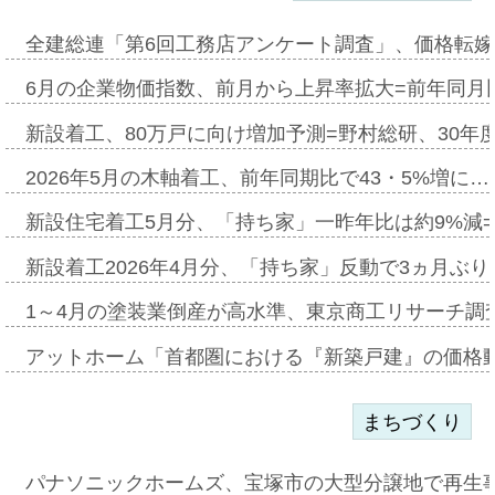
全建総連「第6回工務店アンケート調査」、価格転嫁
6月の企業物価指数、前月から上昇率拡大=前年同月比
新設着工、80万戸に向け増加予測=野村総研、30年
2026年5月の木軸着工、前年同期比で43・5%増に…
新設住宅着工5月分、「持ち家」一昨年比は約9%減=
新設着工2026年4月分、「持ち家」反動で3ヵ月ぶ
1～4月の塗装業倒産が高水準、東京商工リサーチ調
アットホーム「首都圏における『新築戸建』の価格
まちづくり
パナソニックホームズ、宝塚市の大型分譲地で再生