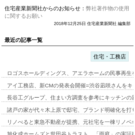
住宅産業新聞社からのお知らせ：
弊社著作物の使用
に関するお願い
2018年12月25日 住宅産業新聞社 編集部
最近の記事一覧
住宅・工務店
ロゴスホールディングス、アエラホームの民事再生
アイ工務店、新CMの発表会開催=渋谷凪咲さんをキ
長谷工グループ、住まい方調査を参考にキッチンの
諸戸の家が代々木上原で邸宅、ブランド明確化を打
リノべると東急不動産が提携、元社宅を一棟リノベ
旭化成ホームズと世田谷トラスト、「雨庭」の実証