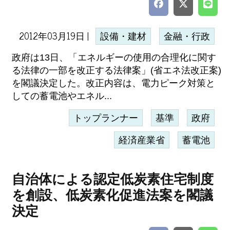
2012年03月19日 |
設備・建材
金融・行政
政府は13日、「エネルギーの使用の合理化に関す
る法律の一部を改正する法律案」(省エネ法改正案)
を閣議決定した。改正内容は、電力ピーク対策と
しての蓄電池やエネル...
トップランナー
基準
政府
経済産業省
蓄電池
自治体による認定低炭素住宅制度
を創設、低炭素化促進法案を閣議
決定