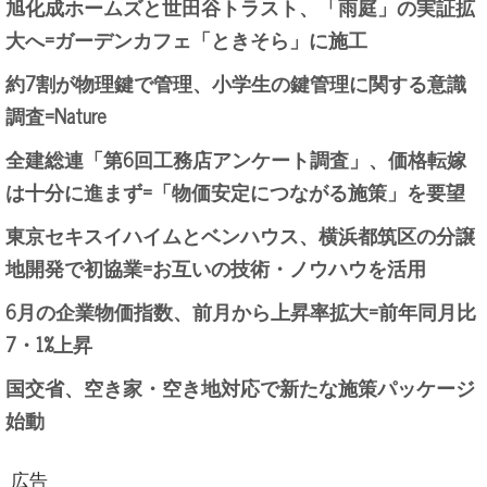
旭化成ホームズと世田谷トラスト、「雨庭」の実証拡
大へ=ガーデンカフェ「ときそら」に施工
約7割が物理鍵で管理、小学生の鍵管理に関する意識
調査=Nature
全建総連「第6回工務店アンケート調査」、価格転嫁
は十分に進まず=「物価安定につながる施策」を要望
東京セキスイハイムとベンハウス、横浜都筑区の分譲
地開発で初協業=お互いの技術・ノウハウを活用
6月の企業物価指数、前月から上昇率拡大=前年同月比
7・1%上昇
国交省、空き家・空き地対応で新たな施策パッケージ
始動
広告