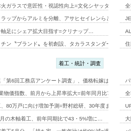
防火ガラスで意匠性・視認性向上=文化シヤッター…
全
クラップからアルミを分離、アサヒセイレンらと協働開発
J
ン軸足にシェア拡大目指す=クリナップ…
A
ッチン〝ブランド〟を初創設、タカラスタンダードが新
住
着工・統計・調査
連「第6回工務店アンケート調査」、価格転嫁は十分に進
パ
業物価指数、前月から上昇率拡大=前年同月比7・1%上
全
、80万戸に向け増加予測=野村総研、30年度まで〝揺
U
年5月の木軸着工、前年同期比で43・5%増に…
大