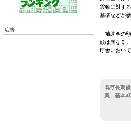
震動に対す
基準などが
広告
補助金の額
額は異なる。
庁舎におい
既存長期優
案、基本4
日付