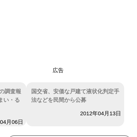
広告
の調査報
国交省、安価な戸建て液状化判定手
すまい・る
法などを民間から公募
日付
2012年04月13日
年04月06日