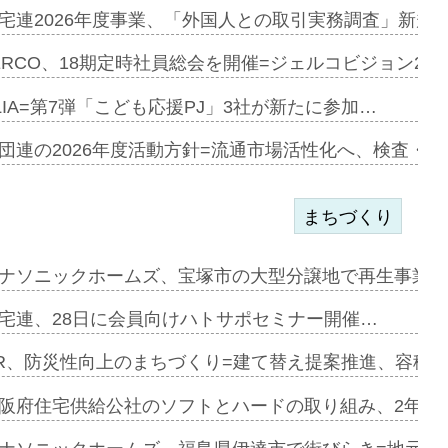
宅連2026年度事業、「外国人との取引実務調査」新規に
開始=三協…
ERCO、18期定時社員総会を開催=ジェルコビジョン203
LIA=第7弾「こども応援PJ」3社が新たに参加…
築分譲M専用…
団連の2026年度活動方針=流通市場活性化へ、検査・
まちづくり
まず=「物…
ナソニックホームズ、宝塚市の大型分譲地で再生事業を
昇…
宅連、28日に会員向けハトサポセミナー開催…
り戻し〟…
R、防災性向上のまちづくり=建て替え提案推進、容積
阪府住宅供給公社のソフトとハードの取り組み、2年連続