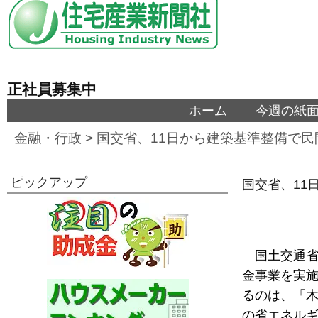
正社員募集中
ホーム
今週の紙
金融・行政
>
国交省、11日から建築基準整備で
ピックアップ
国交省、11
国土交通省
金事業を実
るのは、「
の省エネルギ