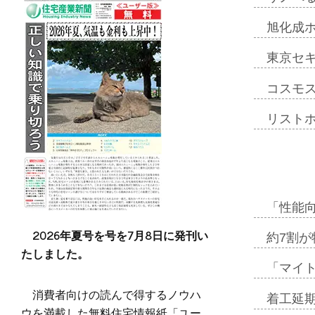
旭化成
東京セ
コスモ
リスト
「性能向
2026年夏号を号を7月8日に発刊い
約7割が
たしました。
「マイ
消費者向けの読んで得するノウハ
着工延期
ウを満載した無料住宅情報紙「ユー