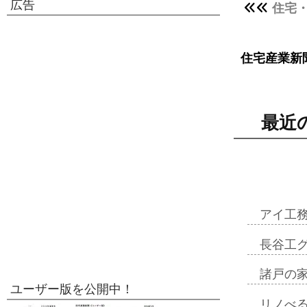
広告
住宅
住宅産業新
最近
アイ工
長谷工
諸戸の
ユーザー版を公開中！
リノべ