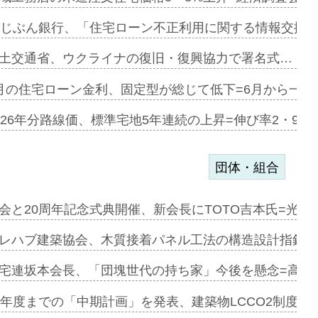
デンカフェ…
uじぶん銀行、「住宅ローン不正利用に関する情報交換協
協業=お互…
土交通省、ウクライナの復旧・復興協力で署名式…
のコリビング…
月の住宅ローン金利、固定型が総じて低下=6月から一転
ある2階建…
026年分路線価、標準宅地5年連続の上昇=伸び率2・9%
団体・組合
会と20周年記念式典開催、新会長にTOTO吉本氏=光触
e…
レハブ建築協会、木質接着パネル工法の構造設計指針を
加=リンナ…
宅連坂本会長、「団塊世代の持ち家」今後を懸念=高齢
見込む=…
9年度までの「中期計画」を発表、建築物LCCO2制度へ