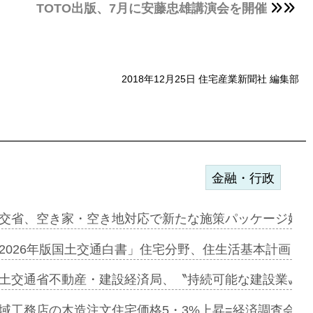
TOTO出版、7月に安藤忠雄講演会を開催
2018年12月25日 住宅産業新聞社 編集部
金融・行政
に起用…
交省、空き家・空き地対応で新たな施策パッケージ始動
ァミーレキ…
2026年版国土交通白書」住宅分野、住生活基本計画を
にも城南エ…
土交通省不動産・建設経済局、〝持続可能な建設業〟の
融合型の賃…
域工務店の木造注文住宅価格5・3%上昇=経済調査会「