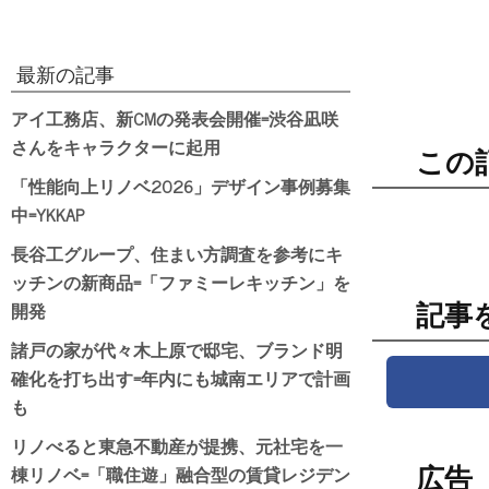
最新の記事
アイ工務店、新CMの発表会開催=渋谷凪咲
さんをキャラクターに起用
この
「性能向上リノベ2026」デザイン事例募集
中=YKKAP
長谷工グループ、住まい方調査を参考にキ
ッチンの新商品=「ファミーレキッチン」を
開発
記事
諸戸の家が代々木上原で邸宅、ブランド明
確化を打ち出す=年内にも城南エリアで計画
も
リノべると東急不動産が提携、元社宅を一
棟リノベ=「職住遊」融合型の賃貸レジデン
広告