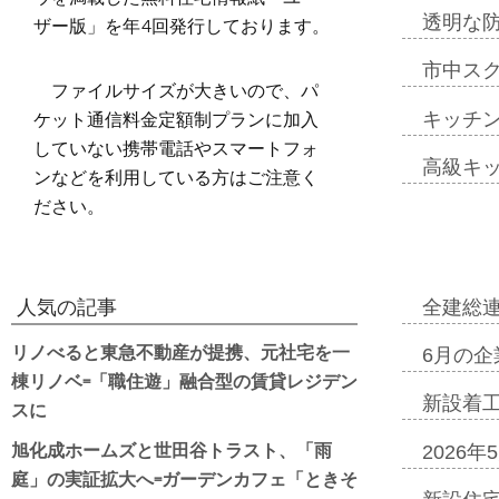
ザー版」を年4回発行しております。
透明な
市中ス
ファイルサイズが大きいので、パ
ケット通信料金定額制プランに加入
キッチ
していない携帯電話やスマートフォ
高級キ
ンなどを利用している方はご注意く
ださい。
全建総
人気の記事
リノべると東急不動産が提携、元社宅を一
6月の企
棟リノベ=「職住遊」融合型の賃貸レジデン
新設着工
スに
旭化成ホームズと世田谷トラスト、「雨
2026
庭」の実証拡大へ=ガーデンカフェ「ときそ