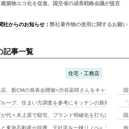
・建築物エコ化を促進、国交省の成長戦略会議が提言
聞社からのお知らせ：
弊社著作物の使用に関するお願い
の記事一覧
住宅・工務店
務店、新CMの発表会開催=渋谷凪咲さんをキャラクター
国
グループ、住まい方調査を参考にキッチンの新商品=「フ
「
家が代々木上原で邸宅、ブランド明確化を打ち出す=年内
国
ると東急不動産が提携、元社宅を一棟リノベ=「職住遊」
地