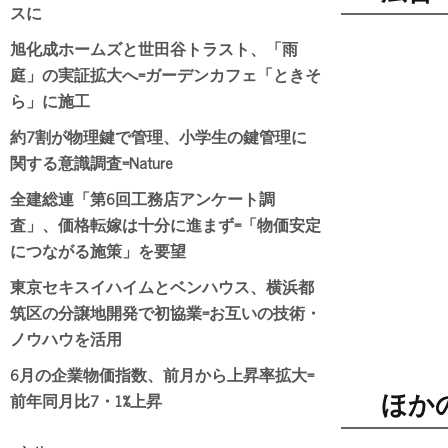
スに
旭化成ホームズと世田谷トラスト、「雨
庭」の実証拡大へ=ガーデンカフェ「ときそ
ら」に施工
約7割が物理鍵で管理、小学生の鍵管理に
関する意識調査=Nature
全建総連「第6回工務店アンケート調
査」、価格転嫁は十分に進まず=「物価安定
につながる施策」を要望
東京セキスイハイムとベンハウス、横浜都
筑区の分譲地開発で初協業=お互いの技術・
ノウハウを活用
6月の企業物価指数、前月から上昇率拡大=
前年同月比7・1%上昇
ほか