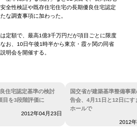
る安全性検証や既存住宅住宅の長期優良住宅認定
新たな調査事項に加わった。
は定額で、最高1億3千万円だが項目ごとに限度
なお、10日午後1時半から東京・霞ヶ関の同省
て説明会を開催する。
良住宅認定基準の検討
国交省が建築基準整備事業
項目を3段階評価に
告会、4月11日と12日に
ホールで
2012年04月23日
日付
2012