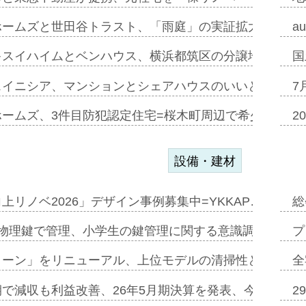
ホームズと世田谷トラスト、「雨庭」の実証拡大へ=ガー
a
キスイハイムとベンハウス、横浜都筑区の分譲地開発で初
国
スイニシア、マンションとシェアハウスのいいとこどり
7
ホームズ、3件目防犯認定住宅=桜木町周辺で希少価値の
2
設備・建材
上リノベ2026」デザイン事例募集中=YKKAP…
総
物理鍵で管理、小学生の鍵管理に関する意識調査=Natur
プ
トーン」をリニューアル、上位モデルの清掃性と安全性追
全
で減収も利益改善、26年5月期決算を発表、今期は増収
2