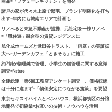
商品=「ファミーレキッチン」を開発
諸戸の家が代々木上原で邸宅、ブランド明確化を打ち
出す=年内にも城南エリアで計画も
リノべると東急不動産が提携、元社宅を一棟リノベ
=「職住遊」融合型の賃貸レジデンスに
旭化成ホームズと世田谷トラスト、「雨庭」の実証拡
大へ=ガーデンカフェ「ときそら」に施工
約7割が物理鍵で管理、小学生の鍵管理に関する意識
調査=Nature
全建総連「第6回工務店アンケート調査」、価格転嫁
は十分に進まず=「物価安定につながる施策」を要望
東京セキスイハイムとベンハウス、横浜都筑区の分譲
地開発で初協業=お互いの技術・ノウハウを活用