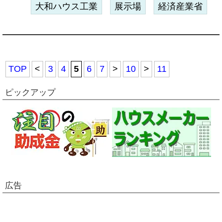
大和ハウス工業
展示場
経済産業省
TOP
<
3
4
5
6
7
>
10
>
11
ピックアップ
広告